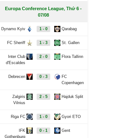
Europa Conference League, Thứ 6 -
07/08
Dynamo Kyiv
1 - 0
Qarabag
FC Sheriff
1 - 3
St. Gallen
Inter Club
2 - 0
Flora Tallinn
d'Escaldes
Debrecen
0 - 3
FC
Copenhagen
Zalgiris
2 - 5
Hajduk Split
Vilnius
Riga FC
1 - 0
Gyori ETO
IFK
0 - 1
Gent
Gothenburg