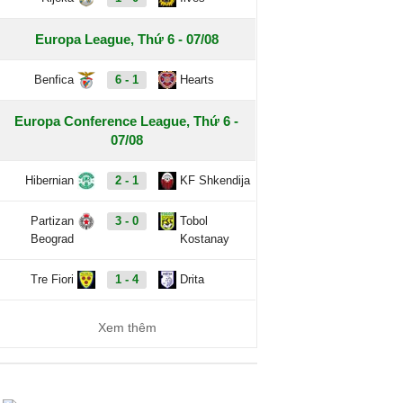
Europa League, Thứ 6 - 07/08
Benfica
6 - 1
Hearts
Europa Conference League, Thứ 6 -
07/08
Hibernian
2 - 1
KF Shkendija
Partizan
3 - 0
Tobol
Beograd
Kostanay
Tre Fiori
1 - 4
Drita
Xem thêm