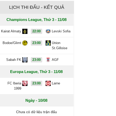
LỊCH THI ĐẤU - KẾT QUẢ
Champions League, Thứ 3 - 11/08
Kairat Almaty
22:00
Levski Sofia
Bodoe/Glimt
23:00
Union
St.Gilloise
Sabah FK
23:00
AGF
Europa League, Thứ 3 - 11/08
FC Iberia
23:00
Larne
1999
Ngày - 10/08
Chưa có dữ liệu trận đấu