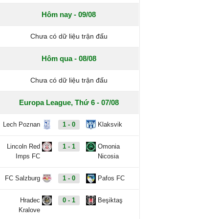
Hôm nay - 09/08
Chưa có dữ liệu trận đấu
Hôm qua - 08/08
Chưa có dữ liệu trận đấu
Europa League, Thứ 6 - 07/08
Lech Poznan
1 - 0
Klaksvik
Lincoln Red
1 - 1
Omonia
Imps FC
Nicosia
FC Salzburg
1 - 0
Pafos FC
Hradec
0 - 1
Beşiktaş
Kralove