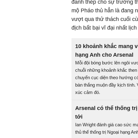
đanh thép cho sự trưởng th
mộ Pháo thủ hẳn là đang n
vượt qua thử thách cuối c
địch bất bại vĩ đại nhất lịc
10 khoảnh khắc mang v
hạng Anh cho Arsenal
Mỗi đội bóng bước lên ngôi vư
chuỗi những khoảnh khắc then
chuyển cục diện theo hướng c
bàn thắng muộn đầy kịch tính. 
xúc cảm đó.
Arsenal có thể thống tr
tới
Ian Wright đánh giá cao sức mạ
thủ thể thống trị Ngoại hạng An