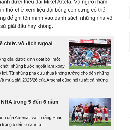
ành dưới triều đại Mikel Arteta. Và người hâm
ín thở chờ xem liệu đội bóng con cưng có thể
ùng để ghi tên mình vào danh sách những nhà vô
h sử giải đấu hay không.
ề chức vô địch Ngoại
ơng đều được định đoạt bởi một
 chốt, những bước ngoặt làm xoay
ó lợi. Từ những pha cứu thua không tưởng cho đến những
Và mùa giải 2025/26 của Arsenal cũng hội tụ tất cả những
ị NHA trong 5 đến 6 năm
nh của Arsenal, và tin rằng Pháo
h trong 5 đến 6 năm tới.