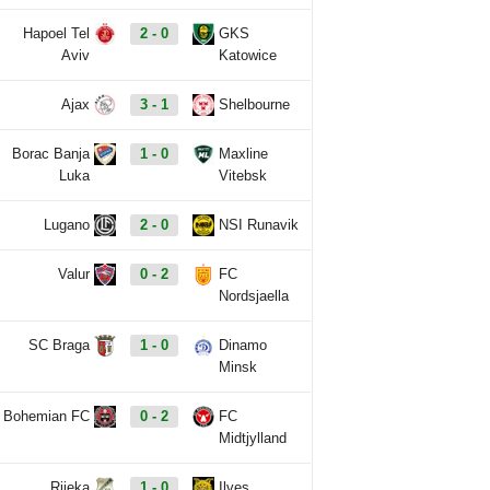
Hapoel Tel
2 - 0
GKS
Aviv
Katowice
Ajax
3 - 1
Shelbourne
Borac Banja
1 - 0
Maxline
Luka
Vitebsk
Lugano
2 - 0
NSI Runavik
Valur
0 - 2
FC
Nordsjaella
SC Braga
1 - 0
Dinamo
Minsk
Bohemian FC
0 - 2
FC
Midtjylland
Rijeka
1 - 0
Ilves