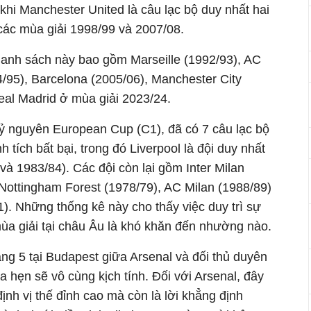
khi Manchester United là câu lạc bộ duy nhất hai
 các mùa giải 1998/99 và 2007/08.
danh sách này bao gồm Marseille (1992/93), AC
4/95), Barcelona (2005/06), Manchester City
eal Madrid ở mùa giải 2023/24.
ỷ nguyên European Cup (C1), đã có 7 câu lạc bộ
h tích bất bại, trong đó Liverpool là đội duy nhất
và 1983/84). Các đội còn lại gồm Inter Milan
 Nottingham Forest (1978/79), AC Milan (1988/89)
). Những thống kê này cho thấy việc duy trì sự
mùa giải tại châu Âu là khó khăn đến nhường nào.
ng 5 tại Budapest giữa Arsenal và đối thủ duyên
 hẹn sẽ vô cùng kịch tính. Đối với Arsenal, đây
ịnh vị thế đỉnh cao mà còn là lời khẳng định