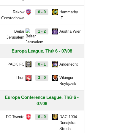
Rakow
0 - 0
Hammarby
Czestochowa
IF
Beitar
1 - 2
Austria Wien
Jerusalem
Europa League, Thứ 6 - 07/08
PAOK FC
0 - 1
Anderlecht
Thun
3 - 0
Vikingur
Reykjavik
Europa Conference League, Thứ 6 -
07/08
FC Twente
6 - 0
DAC 1904
Dunajska
Streda