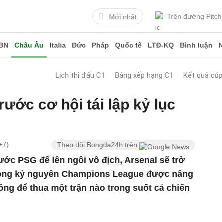
Trên đường Pitch
Mới nhất
BN
Châu Âu
Italia
Đức
Pháp
Quốc tế
LTĐ-KQ
Bình luận
Lịch thi đấu C1
Bảng xếp hạng C1
Kết quả cú
ước cơ hội tái lập kỷ lục
+7)
Theo dõi Bongda24h trên
ước PSG để lên ngôi vô địch, Arsenal sẽ trở
trong kỷ nguyên Champions League được nâng
ng để thua một trận nào trong suốt cả chiến