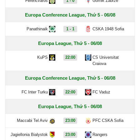
Ferencvaros
1 - 0
Gornik Zabrze
Europa Conference League, Thứ 5 - 06/08
Panathinaik
1 - 1
CSKA 1948 Sofia
Europa League, Thứ 5 - 06/08
KuPS
22:00
CS Universitat
Craiova
Europa Conference League, Thứ 5 - 06/08
FC Inter Turku
22:00
FC Vaduz
Europa League, Thứ 5 - 06/08
Maccabi Tel Aviv
23:00
PFC CSKA Sofia
Jagiellonia Bialystok
23:00
Rangers