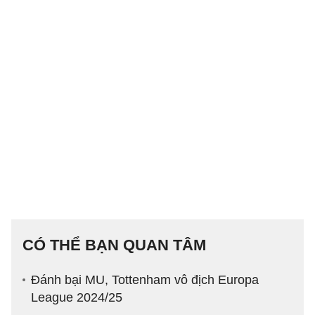
CÓ THỂ BẠN QUAN TÂM
Đánh bại MU, Tottenham vô địch Europa
League 2024/25