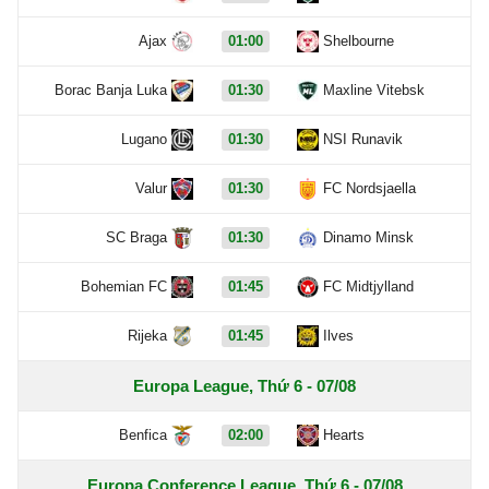
Ajax
01:00
Shelbourne
Borac Banja Luka
01:30
Maxline Vitebsk
Lugano
01:30
NSI Runavik
Valur
01:30
FC Nordsjaella
SC Braga
01:30
Dinamo Minsk
Bohemian FC
01:45
FC Midtjylland
Rijeka
01:45
Ilves
Europa League, Thứ 6 - 07/08
Benfica
02:00
Hearts
Europa Conference League, Thứ 6 - 07/08