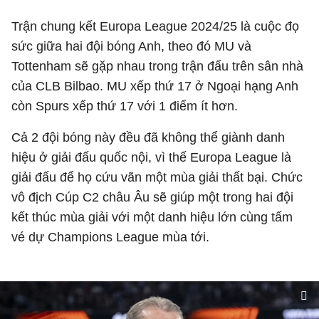
Trận chung kết Europa League 2024/25 là cuộc đọ
sức giữa hai đội bóng Anh, theo đó MU và
Tottenham sẽ gặp nhau trong trận đấu trên sân nhà
của CLB Bilbao. MU xếp thứ 17 ở Ngoại hạng Anh
còn Spurs xếp thứ 17 với 1 điểm ít hơn.
Cả 2 đội bóng này đều đã không thể giành danh
hiệu ở giải đấu quốc nội, vì thế Europa League là
giải đấu để họ cứu vãn một mùa giải thất bại. Chức
vô địch Cúp C2 châu Âu sẽ giúp một trong hai đội
kết thúc mùa giải với một danh hiệu lớn cùng tấm
vé dự Champions League mùa tới.