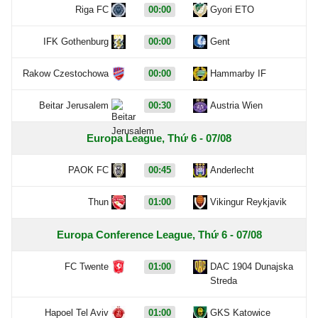
Riga FC
00:00
Gyori ETO
IFK Gothenburg
00:00
Gent
Rakow Czestochowa
00:00
Hammarby IF
Beitar Jerusalem
00:30
Austria Wien
Europa League, Thứ 6 - 07/08
PAOK FC
00:45
Anderlecht
Thun
01:00
Vikingur Reykjavik
Europa Conference League, Thứ 6 - 07/08
FC Twente
01:00
DAC 1904 Dunajska
Streda
Hapoel Tel Aviv
01:00
GKS Katowice