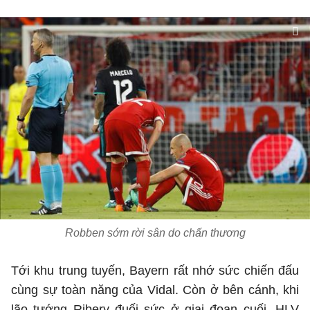
Robben sớm rời sân do chấn thương
Tới khu trung tuyến, Bayern rất nhớ sức chiến đấu
cùng sự toàn năng của Vidal. Còn ở bên cánh, khi
lão tướng Ribery đuối sức ở giai đoạn cuối, HLV