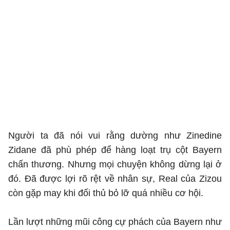
Người ta đã nói vui rằng dường như Zinedine
Zidane đã phù phép để hàng loạt trụ cột Bayern
chấn thương. Nhưng mọi chuyện không dừng lại ở
đó. Đã được lợi rõ rệt về nhân sự, Real của Zizou
còn gặp may khi đối thủ bỏ lỡ quá nhiều cơ hội.
Lần lượt những mũi công cự phách của Bayern như