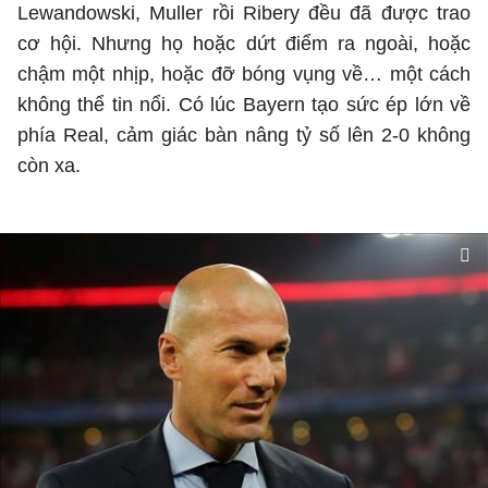
Lewandowski, Muller rồi Ribery đều đã được trao
cơ hội. Nhưng họ hoặc dứt điểm ra ngoài, hoặc
chậm một nhịp, hoặc đỡ bóng vụng về… một cách
không thể tin nổi. Có lúc Bayern tạo sức ép lớn về
phía Real, cảm giác bàn nâng tỷ số lên 2-0 không
còn xa.