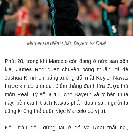
Marcelo là điểm nhấn Bayern vs Real
Phút 28, trong khi Marcelo còn đang ở nửa sân bên
kia, James Rodriguez chuyền bóng thuận lợi để
Joshua Kimmich băng xuống đối mặt Keylor Navas
trước khi có pha dứt điểm thẳng đánh lừa được thủ
môn Real. Tỷ số là 1-0 cho Bayern và ở bàn thua
này, bên cạnh trách Navas phán đoán sai, người ta
cũng không thể quên việc Marcelo bỏ vị trí.
Nếu trận đấu dừng lại ở đó và Real thất bại,