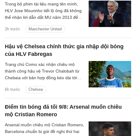
Trong bộ phim tài liệu mang tên mình,
HLV Jose Mourinho tiết lộ ông đã không
thể nhận lời dẫn dắt MU năm 2013 để
dẫn dắt Chelsea lần thứ hai.
2h trước
Manchester United
Hậu vệ Chelsea chính thức gia nhập đội bóng
của HLV Fabregas
Trang chủ Como xác nhận chiêu mộ
thành công hậu vệ Trevor Chalobah từ
Chelsea với bản hợp đồng kéo dài tới
năm 2031.
6h trước
Chelsea
Điểm tin bóng đá tối 9/8: Arsenal muốn chiêu
mộ Cristian Romero
Arsenal muốn chiêu mộ Cristian Romero,
Barcelona chuẩn bị gửi đề nghị thứ hai