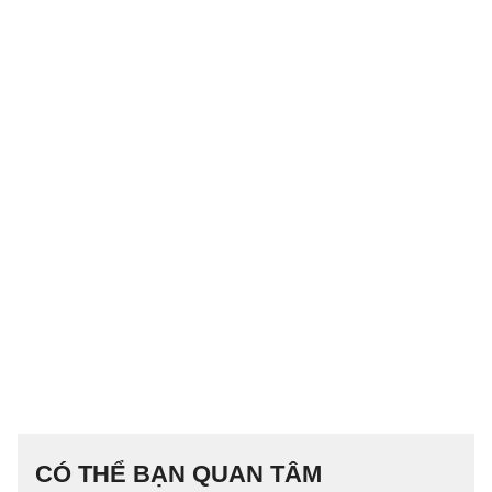
CÓ THỂ BẠN QUAN TÂM