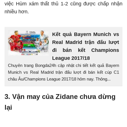
việc Hùm xám thất thủ 1-2 cũng được chấp nhận
nhiều hơn.
Kết quả Bayern Munich vs
Real Madrid trận đấu lượt
đi bán kết Champions
League 2017/18
Chuyên trang Bongda24h cập nhật chi tiết kết quả Bayern
Munich vs Real Madrid trận đấu lượt đi bán kết cúp C1
châu Âu/Champions League 2017/18 hôm nay. Thông...
3. Vận may của Zidane chưa dừng
lại