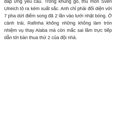
đáp ứng yêu cầu. Trong khung gỗ, thủ môn Sven
Ulreich tỏ ra kém xuất sắc. Anh chỉ phải đối diện với
7 pha dứt điểm song đã 2 lần vào lưới nhặt bóng. Ở
cánh trái, Rafinha không những không làm tròn
nhiệm vụ thay Alaba mà còn mắc sai lầm trực tiếp
dẫn tới bàn thua thứ 2 của đội nhà.