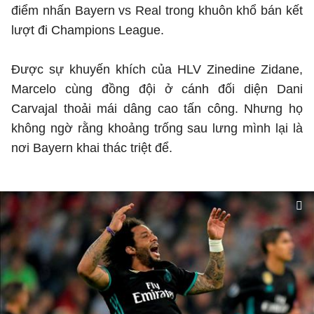
điểm nhấn Bayern vs Real trong khuôn khổ bán kết
lượt đi Champions League.
Được sự khuyến khích của HLV Zinedine Zidane,
Marcelo cùng đồng đội ở cánh đối diện Dani
Carvajal thoải mái dâng cao tấn công. Nhưng họ
không ngờ rằng khoảng trống sau lưng mình lại là
nơi Bayern khai thác triệt để.