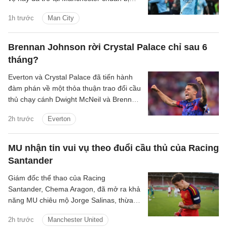
cho mùa giải mới.
1h trước
Man City
Brennan Johnson rời Crystal Palace chỉ sau 6
tháng?
Everton và Crystal Palace đã tiến hành
đàm phán về một thỏa thuận trao đổi cầu
thủ chạy cánh Dwight McNeil và Brennan
Johnson.
2h trước
Everton
MU nhận tin vui vụ theo đuổi cầu thủ của Racing
Santander
Giám đốc thể thao của Racing
Santander, Chema Aragon, đã mở ra khả
năng MU chiêu mộ Jorge Salinas, thừa
nhận sao trẻ này có thể ra đi nếu được
2h trước
Manchester United
các ông lớn tiếp cận.