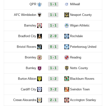
QPR
1 - 1
Millwall
AFC Wimbledon
1 - 1
Newport County
Barnsley
1 - 1
Wigan Athletic
Bradford City
2 - 0
Rochdale
Bristol Rovers
0 - 1
Peterboroug United
Bromley
1 - 1
Reading
Burnley
1 - 1
Notts County
Burton Albion
1 - 2
Blackburn Rovers
Cardiff City
3 - 2
Swindon Town
Crewe Alexandra
2 - 1
Accrington Stanley