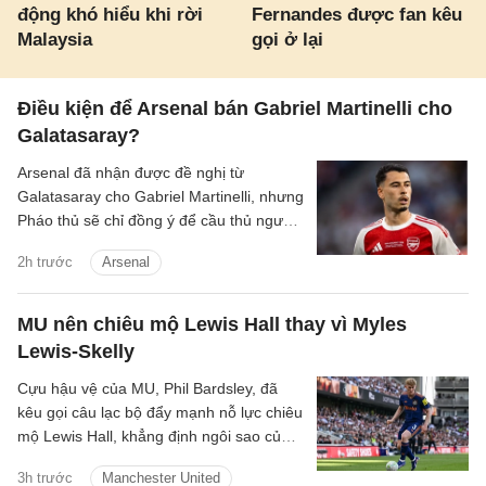
động khó hiểu khi rời
Fernandes được fan kêu
Malaysia
gọi ở lại
Điều kiện để Arsenal bán Gabriel Martinelli cho
Galatasaray?
Arsenal đã nhận được đề nghị từ
Galatasaray cho Gabriel Martinelli, nhưng
Pháo thủ sẽ chỉ đồng ý để cầu thủ người
Brazil ra đi nếu có một cầu thủ chạy cánh
2h trước
Arsenal
mới.
MU nên chiêu mộ Lewis Hall thay vì Myles
Lewis-Skelly
Cựu hậu vệ của MU, Phil Bardsley, đã
kêu gọi câu lạc bộ đẩy mạnh nỗ lực chiêu
mộ Lewis Hall, khẳng định ngôi sao của
Newcastle sẽ là sự bổ sung hoàn hảo
3h trước
Manchester United
cho sân Old Trafford.