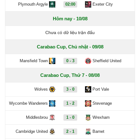
Plymouth Argyle
02:00
Exeter City
Hôm nay - 10/08
Chưa có dữ liệu trận đấu
Carabao Cup, Chủ nhật - 09/08
Mansfield Town
0 - 3
Sheffield United
Carabao Cup, Thứ 7 - 08/08
Wolves
3 - 0
Port Vale
Wycombe Wanderers
1 - 2
Stevenage
Middlesbrou
1 - 0
Wrexham
Cambridge United
2 - 1
Barnet