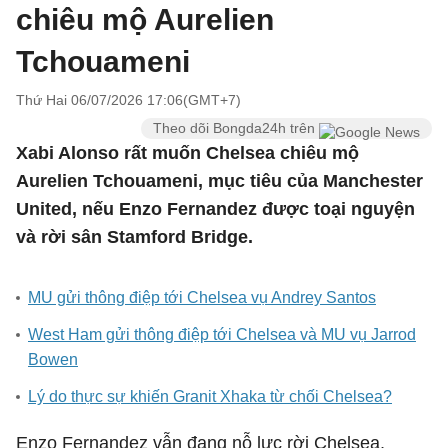
chiêu mộ Aurelien
Tchouameni
Thứ Hai 06/07/2026 17:06(GMT+7)
Theo dõi Bongda24h trên
Xabi Alonso rất muốn Chelsea chiêu mộ
Aurelien Tchouameni, mục tiêu của Manchester
United, nếu Enzo Fernandez được toại nguyện
và rời sân Stamford Bridge.
MU gửi thông điệp tới Chelsea vụ Andrey Santos
West Ham gửi thông điệp tới Chelsea và MU vụ Jarrod
Bowen
Lý do thực sự khiến Granit Xhaka từ chối Chelsea?
Enzo Fernandez vẫn đang nỗ lực rời Chelsea,