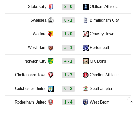
Stoke City
2 - 0
Oldham Athletic
Swansea
0 - 1
Birmingham City
Watford
1 - 0
Crawley Town
West Ham
3 - 1
Portsmouth
Norwich City
4 - 1
MK Dons
Cheltenham Town
1 - 3
Charlton Athletic
Colchester United
0 - 2
Southampton
X
Rotherham United
1 - 4
West Brom
Xem thêm