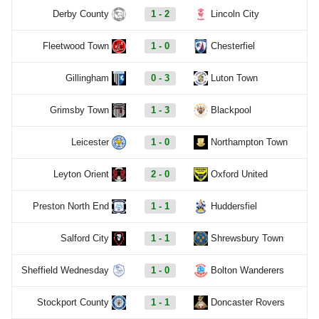
Derby County
1 - 2
Lincoln City
Fleetwood Town
1 - 0
Chesterfiel
Gillingham
0 - 3
Luton Town
Grimsby Town
1 - 3
Blackpool
Leicester
1 - 0
Northampton Town
Leyton Orient
2 - 0
Oxford United
Preston North End
1 - 1
Huddersfiel
Salford City
1 - 1
Shrewsbury Town
Sheffield Wednesday
1 - 0
Bolton Wanderers
Stockport County
1 - 1
Doncaster Rovers