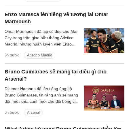
Enzo Maresca lên tiếng về tương lai Omar
Marmoush
Omar Marmoush đã lập cú đúp cho Man
City trong trận giao hữu thắng Atletico
Madrid, nhưng huấn luyện viên Enzo
Maresca lại tỏ ra kín đáo về tương lai của
3h trước
Atletico Madrid
anh.
Bruno Guimaraes sẽ mang lại điều gì cho
Arsenal?
Dietmar Hamann đã lên tiếng ủng hộ
Bruno Guimaraes, tin rằng anh sẽ mang
đến một khía cạnh mới cho đội bóng của
Mikel Arteta.
3h trước
Arsenal
Mikel Arteta kỳ vọng Bruno Guimaraes thắp lửa