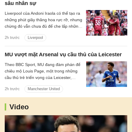
sâu nhân sự
Liverpool của Andoni Iraola có thể tạo ra
những phút giây thăng hoa rực rỡ, nhưng
chừng đó vẫn chưa đủ để che lấp những
vết nứt trong hệ thống. Tập thể này có
2h trước
Liverpool
thể bùng lên dữ dội khi mọi mắt xích vận
hành đúng nhịp, song lại dễ chao đảo khi
cường độ suy giảm và sự kết nối bắt đầu
MU vượt mặt Arsenal vụ cầu thủ của Leicester
đứt gãy.
Theo BBC Sport, MU đang đàm phán để
chiêu mộ Louis Page, một trong những
cầu thủ trẻ triển vọng của Leicester,
người cũng được Arsenal quan tâm.
2h trước
Manchester United
Video