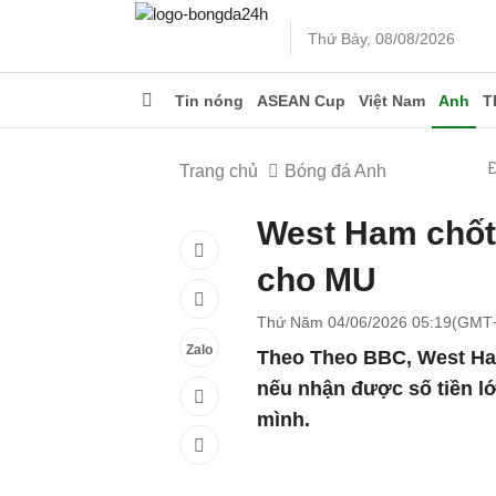
Thứ Bảy, 08/08/2026
Tin nóng
ASEAN Cup
Việt Nam
Anh
T
Trang chủ
Bóng đá Anh
West Ham chốt
cho MU
Thứ Năm 04/06/2026 05:19(GMT
Zalo
Theo Theo BBC, West Ha
nếu nhận được số tiền lớ
mình.