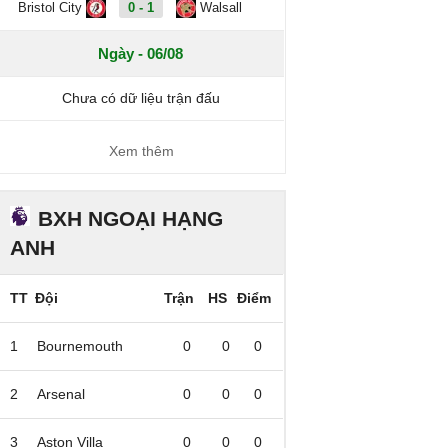
Bristol City
0 - 1
Walsall
Ngày - 06/08
Chưa có dữ liệu trận đấu
Xem thêm
BXH NGOẠI HẠNG
ANH
TT
Đội
Trận
HS
Điểm
1
Bournemouth
0
0
0
2
Arsenal
0
0
0
3
Aston Villa
0
0
0