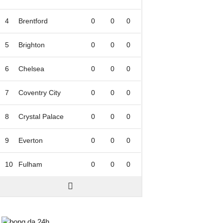
4
Brentford
0
0
0
5
Brighton
0
0
0
6
Chelsea
0
0
0
7
Coventry City
0
0
0
8
Crystal Palace
0
0
0
9
Everton
0
0
0
10
Fulham
0
0
0