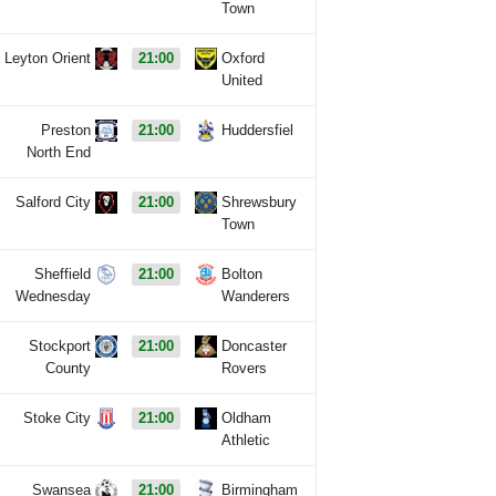
Town
Leyton Orient
21:00
Oxford
United
Preston
21:00
Huddersfiel
North End
Salford City
21:00
Shrewsbury
Town
Sheffield
21:00
Bolton
Wednesday
Wanderers
Stockport
21:00
Doncaster
County
Rovers
Stoke City
21:00
Oldham
Athletic
Swansea
21:00
Birmingham