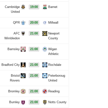
Cambridge
19:00
Barnet
United
QPR
20:00
Millwall
AFC
21:00
Newport
Wimbledon
County
Barnsley
21:00
Wigan
Athletic
Bradford City
21:00
Rochdale
Bristol
21:00
Peterboroug
Rovers
United
Bromley
21:00
Reading
Burnley
21:00
Notts County