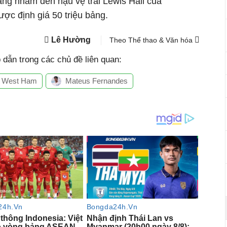
ng nhắm đến hậu vệ trái Lewis Hall của
ợc định giá 50 triệu bảng.
Lê Hường
Theo Thể thao & Văn hóa
dẫn trong các chủ đề liên quan:
West Ham
Mateus Fernandes