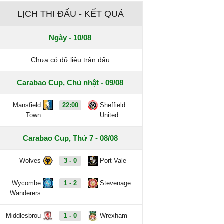
LỊCH THI ĐẤU - KẾT QUẢ
Ngày - 10/08
Chưa có dữ liệu trận đấu
Carabao Cup, Chủ nhật - 09/08
Mansfield
22:00
Sheffield
Town
United
Carabao Cup, Thứ 7 - 08/08
Wolves
3 - 0
Port Vale
Wycombe
1 - 2
Stevenage
Wanderers
Middlesbrou
1 - 0
Wrexham