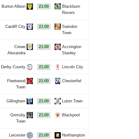
Burton Albion
21:00
Blackburn
Rovers
Cardiff City
21:00
Swindon
Town
Crewe
21:00
Accrington
Alexandra
Stanley
Derby County
21:00
Lincoln City
Fleetwood
21:00
Chesterfiel
Town
Gillingham
21:00
Luton Town
Grimsby
21:00
Blackpool
Town
Leicester
21:00
Northampton