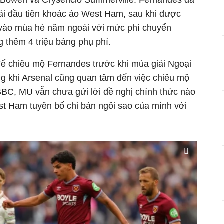
 Bowen và Crysencio Summerville. Fernandes đã
ải đầu tiên khoác áo West Ham, sau khi được
vào mùa hè năm ngoái với mức phí chuyển
 thêm 4 triệu bảng phụ phí.
ể chiêu mộ Fernandes trước khi mùa giải Ngoại
ng khi Arsenal cũng quan tâm đến việc chiêu mộ
 BBC, MU vẫn chưa gửi lời đề nghị chính thức nào
t Ham tuyên bố chỉ bán ngôi sao của mình với