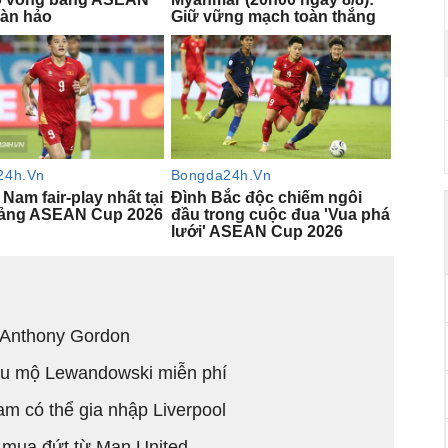
 Anthony Gordon
êu mộ Lewandowski miễn phí
am có thể gia nhập Liverpool
 mua đứt từ Man United