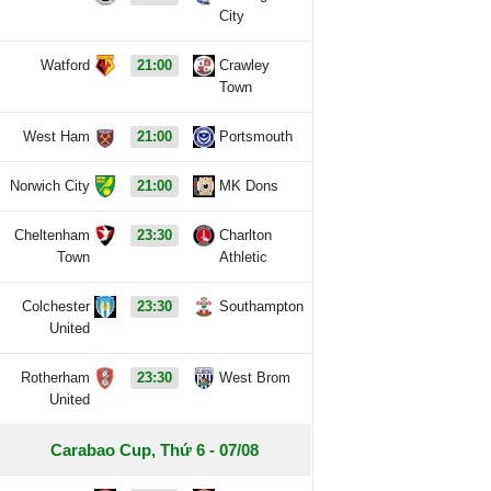
City
Watford
21:00
Crawley
Town
West Ham
21:00
Portsmouth
Norwich City
21:00
MK Dons
Cheltenham
23:30
Charlton
Town
Athletic
Colchester
23:30
Southampton
United
Rotherham
23:30
West Brom
United
Carabao Cup, Thứ 6 - 07/08