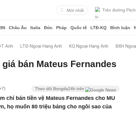
Trên đường Pitch
Mới nhất
BN
Châu Âu
Italia
Đức
Pháp
Quốc tế
LTĐ-KQ
Bình luận
ĐT Anh
LTĐ Ngoại Hạng Anh
KQ Ngoại Hạng Anh
BXH Ngoạ
 giá bán Mateus Fernandes
+7)
Theo dõi Bongda24h trên
m chỉ bán tiền vệ Mateus Fernandes cho MU
n, họ muốn 80 triệu bảng cho ngôi sao của