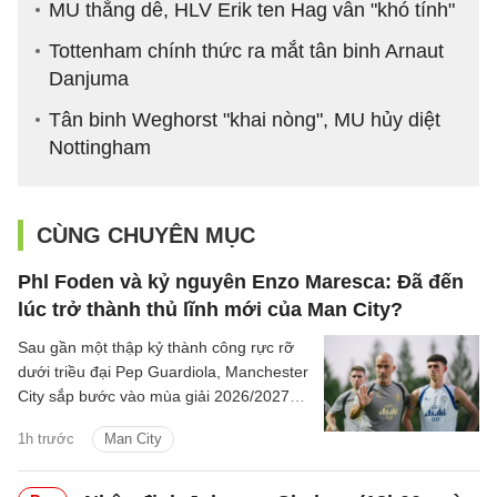
MU thắng dễ, HLV Erik ten Hag vẫn "khó tính"
Tottenham chính thức ra mắt tân binh Arnaut
Danjuma
Tân binh Weghorst "khai nòng", MU hủy diệt
Nottingham
CÙNG CHUYÊN MỤC
Phl Foden và kỷ nguyên Enzo Maresca: Đã đến
lúc trở thành thủ lĩnh mới của Man City?
Sau gần một thập kỷ thành công rực rỡ
dưới triều đại Pep Guardiola, Manchester
City sắp bước vào mùa giải 2026/2027
với sự thay đổi mang tính bước ngoặt
1h trước
Man City
trên băng ghế chỉ đạo.