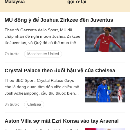
Malaysia
gọi ở lại
MU đồng ý để Joshua Zirkzee đến Juventus
Theo tờ Gazzetta dello Sport, MU đã
chấp nhận đề nghị mượn Joshua Zirkzee
từ Juventus, và Quỷ đỏ có thể mua thêm
tiền đạo trong thời gian còn lại ở Hè
7h trước
Manchester United
2026.
Crystal Palace theo đuổi hậu vệ của Chelsea
Theo BBC Sport, Crystal Palace được
cho là đang quan tâm đến việc chiêu mộ
Josh Acheampong, cầu thủ thuộc biên
chế của Chelsea.
8h trước
Chelsea
Aston Villa sợ mất Ezri Konsa vào tay Arsenal