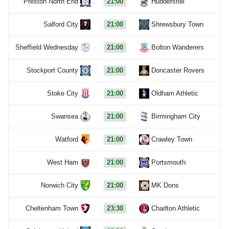
Preston North End
21:00
Huddersfiel
Salford City
21:00
Shrewsbury Town
Sheffield Wednesday
21:00
Bolton Wanderers
Stockport County
21:00
Doncaster Rovers
Stoke City
21:00
Oldham Athletic
Swansea
21:00
Birmingham City
Watford
21:00
Crawley Town
West Ham
21:00
Portsmouth
Norwich City
21:00
MK Dons
Cheltenham Town
23:30
Charlton Athletic