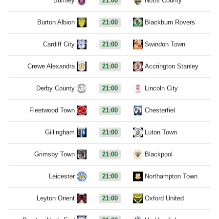
Burnley
21:00
Notts County
Burton Albion
21:00
Blackburn Rovers
Cardiff City
21:00
Swindon Town
Crewe Alexandra
21:00
Accrington Stanley
Derby County
21:00
Lincoln City
Fleetwood Town
21:00
Chesterfiel
Gillingham
21:00
Luton Town
Grimsby Town
21:00
Blackpool
Leicester
21:00
Northampton Town
Leyton Orient
21:00
Oxford United