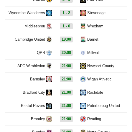
Wycombe Wanderers
1 - 2
Stevenage
Middlesbrou
1 - 0
Wrexham
Cambridge United
19:00
Barnet
QPR
20:00
Millwall
AFC Wimbledon
21:00
Newport County
Barnsley
21:00
Wigan Athletic
Bradford City
21:00
Rochdale
Bristol Rovers
21:00
Peterboroug United
Bromley
21:00
Reading