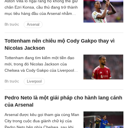
Aston Villa lo ngại rằng họ không thể giữ
chân Ezri Konsa, cầu thủ đang trở thành
mục tiêu hàng đầu của Arsenal nhằm
nâng cấp hàng thủ.
8h trước
Arsenal
Tottenham nên chiêu mộ Cody Gakpo thay vì
Nicolas Jackson
Tottenham đang tìm kiếm một tiền đạo
mới, trong đó Nicolas Jackson của
Chelsea và Cody Gakpo của Liverpool
nằm trong danh sách chuyển nhượng
8h trước
Liverpool
của họ.
Pedro Neto là một giải pháp cho hành lang cánh
của Arsenal
Arsenal được kêu gọi tham gia cùng Man
City trong cuộc đua giành chữ ký của
Pedro Neto bên phía Chelsea, sau khi bỏ