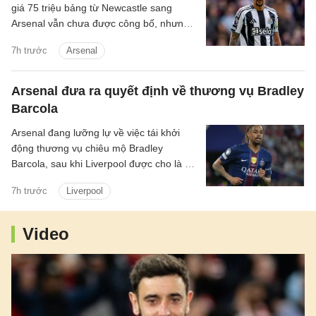
giá 75 triệu bảng từ Newcastle sang
Arsenal vẫn chưa được công bố, nhưng
tiền vệ này đã tập luyện với Pháo thủ.
7h trước
Arsenal
Arsenal đưa ra quyết định về thương vụ Bradley
Barcola
Arsenal đang lưỡng lự về việc tái khởi
động thương vụ chiêu mộ Bradley
Barcola, sau khi Liverpool được cho là đã
gửi lời đề nghị đầu tiên đến PSG.
7h trước
Liverpool
Video