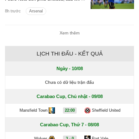
lỡ cơ hội chiêu mộ Vinicius Junior.
8h trước
Arsenal
Xem thêm
LỊCH THI ĐẤU - KẾT QUẢ
Ngày - 10/08
Chưa có dữ liệu trận đấu
Carabao Cup, Chủ nhật - 09/08
Mansfield Town
22:00
Sheffield United
Carabao Cup, Thứ 7 - 08/08
Wolves
3 - 0
Port Vale