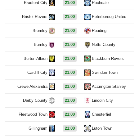
Bradford City
21:00
Rochdale
Bristol Rovers
21:00
Peterboroug United
Bromley
21:00
Reading
Burnley
21:00
Notts County
Burton Albion
21:00
Blackburn Rovers
Cardiff City
21:00
Swindon Town
Crewe Alexandra
21:00
Accrington Stanley
Derby County
21:00
Lincoln City
Fleetwood Town
21:00
Chesterfiel
Gillingham
21:00
Luton Town