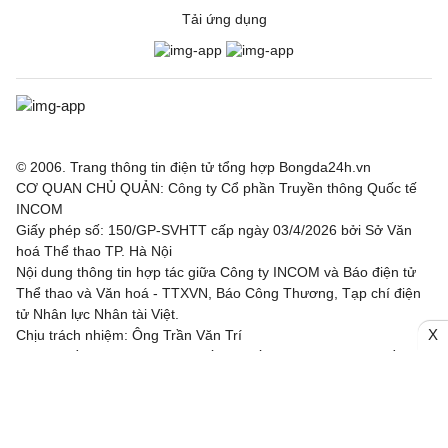
Tải ứng dụng
© 2006. Trang thông tin điện tử tổng hợp Bongda24h.vn
CƠ QUAN CHỦ QUẢN: Công ty Cổ phần Truyền thông Quốc tế
INCOM
Giấy phép số: 150/GP-SVHTT cấp ngày 03/4/2026 bởi Sở Văn
hoá Thể thao TP. Hà Nội
Nội dung thông tin hợp tác giữa Công ty INCOM và Báo điện tử
Thể thao và Văn hoá - TTXVN, Báo Công Thương, Tạp chí điện
tử Nhân lực Nhân tài Việt.
X
Chịu trách nhiệm: Ông Trần Văn Trí
Địa chỉ: Tầng 3, Tòa nhà IC, số 82 phố Duy Tân, Phường Cầu
Giấy, TP. Hà Nội
Email: bongda24h@incom.vn /Số điện thoại: (024) 3.784 8888