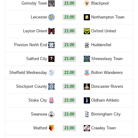
Grimsby Town
21:00
Blackpool
Leicester
21:00
Northampton Town
Leyton Orient
21:00
Oxford United
Preston North End
21:00
Huddersfiel
Salford City
21:00
Shrewsbury Town
Sheffield Wednesday
21:00
Bolton Wanderers
Stockport County
21:00
Doncaster Rovers
Stoke City
21:00
Oldham Athletic
Swansea
21:00
Birmingham City
Watford
21:00
Crawley Town