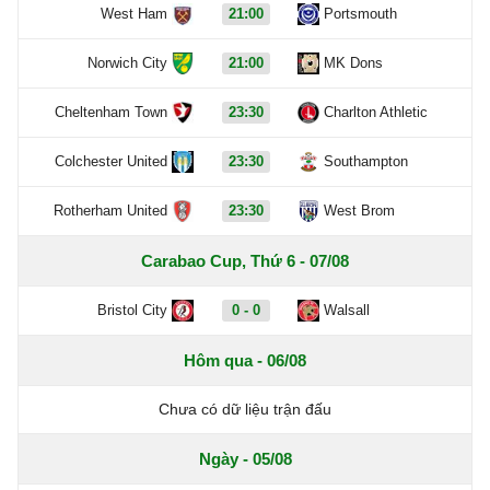
West Ham
21:00
Portsmouth
Norwich City
21:00
MK Dons
Cheltenham Town
23:30
Charlton Athletic
Colchester United
23:30
Southampton
Rotherham United
23:30
West Brom
Carabao Cup, Thứ 6 - 07/08
Bristol City
0 - 0
Walsall
Hôm qua - 06/08
Chưa có dữ liệu trận đấu
Ngày - 05/08