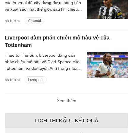
của Arsenal đã xây dựng được hàng tiền
vệ xuất sắc nhất thế giới, sau khi chiêu
mộ Bruno Guimaraes.
5h trước
Arsenal
Liverpool đàm phán chiêu mộ hậu vệ của
Tottenham
Theo tờ The Sun, Liverpool đang cân
nhắc chiêu mộ hậu vệ Djed Spence của
Tottenham và đội tuyển Anh trong mùa
hè này.
5h trước
Liverpool
Xem thêm
LỊCH THI ĐẤU - KẾT QUẢ