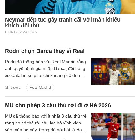
Rodri chọn Barca thay vì Real
Rodri đã thông báo với Real Madrid rằng
anh quyết định gia nhập Barca, đội bóng
xứ Catalan sẽ phải chi khoảng 60 đến 70
triệu euro để hy vọng có được điều mình
3h trước
Real Madrid
cần.
MU cho phép 3 cầu thủ rời đi ở Hè 2026
MU đã thông báo với ít nhất 3 cầu thủ trẻ
rằng họ có thể rời câu lạc bộ vĩnh viễn
vào mùa hè này, trong đó nổi bật là Harry
Amass.