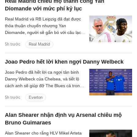
Real Madrid chiêu mộ thành công Yan
Diomande với mức phí kỷ lục
Real Madrid và RB Leipzig đã đạt được
thỏa thuận chuyển nhượng Yan
Diomande, người sẽ gắn bó với câu lạc
bộ trong 7 mùa giải tiếp theo, cho đến
5h trước
Real Madrid
ngày 30 tháng 6 năm 2033.
Joao Pedro hết lời khen ngợi Danny Welbeck
Joao Pedro đã hết lời ca ngợi tân binh
Danny Welbeck của Chelsea, và tiết lộ
cách anh sẽ giúp đỡ The Blues cả trong
và ngoài sân cỏ.
5h trước
Everton
Alan Shearer nhận định vụ Arsenal chiêu mộ
Bruno Guimaraes
Alan Shearer cho rằng HLV Mikel Arteta