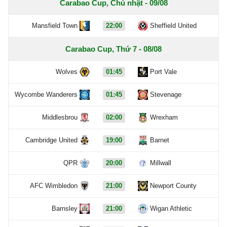
Carabao Cup, Chủ nhật - 09/08
Mansfield Town
22:00
Sheffield United
Carabao Cup, Thứ 7 - 08/08
Wolves
01:45
Port Vale
Wycombe Wanderers
01:45
Stevenage
Middlesbrou
02:00
Wrexham
Cambridge United
19:00
Barnet
QPR
20:00
Millwall
AFC Wimbledon
21:00
Newport County
Barnsley
21:00
Wigan Athletic