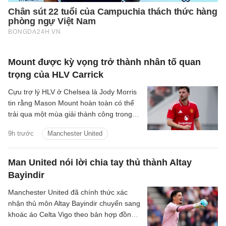
Mount được kỳ vọng trở thành nhân tố quan
trọng của HLV Carrick
Cựu trợ lý HLV ở Chelsea là Jody Morris
tin rằng Mason Mount hoàn toàn có thể
trải qua một mùa giải thành công trong
màu áo Man United, trở thành một trong
9h trước
Manchester United
những nhân tố quan trọng dưới thời HLV
Michael Carrick.
Man United nói lời chia tay thủ thành Altay
Bayindir
Manchester United đã chính thức xác
nhận thủ môn Altay Bayindir chuyển sang
khoác áo Celta Vigo theo bản hợp đồng
cho mượn trong mùa giải mới.