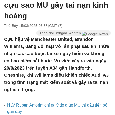
cựu sao MU gây tai nạn kinh
hoàng
Thứ Bảy 15/03/2025 06:38(GMT+7)
Theo dõi Bongda24h trên
Cựu hậu vệ Manchester United, Brandon
Williams, đang đối mặt với án phạt sau khi thừa
nhận các cáo buộc lái xe nguy hiểm và không
có bảo hiểm bắt buộc. Vụ việc xảy ra vào ngày
20/8/2023 trên tuyến A34 gần Handforth,
Cheshire, khi Williams điều khiển chiếc Audi A3
trong tình trạng mất kiểm soát và gây ra tai nạn
nghiêm trọng.
HLV Ruben Amorim chỉ ra lý do giúp MU thi đấu tiến bộ
gần đây