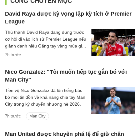
CÙNG CHUYÊN MỤC
David Raya được kỳ vọng lập kỳ tích ở Premier
League
Thủ thành David Raya đang đứng trước
cơ hội đi vào lịch sử Premier League nếu
giành danh hiệu Găng tay vàng mùa giải
2026/27.
7h trước
Nico Gonzalez: "Tôi muốn tiếp tục gắn bó với
Man City"
Tiền vệ Nico Gonzalez đã lên tiếng bác
bỏ mọi tin đồn về khả năng chia tay Man
City trong kỳ chuyển nhượng hè 2026.
7h trước
Man City
Man United được khuyên phá lệ để giữ chân