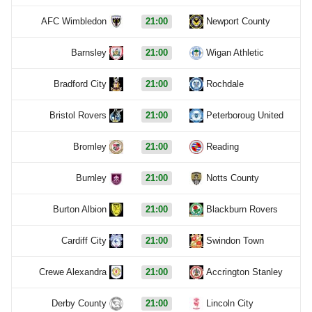
AFC Wimbledon
21:00
Newport County
Barnsley
21:00
Wigan Athletic
Bradford City
21:00
Rochdale
Bristol Rovers
21:00
Peterboroug United
Bromley
21:00
Reading
Burnley
21:00
Notts County
Burton Albion
21:00
Blackburn Rovers
Cardiff City
21:00
Swindon Town
Crewe Alexandra
21:00
Accrington Stanley
Derby County
21:00
Lincoln City