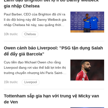
gia nhập Chelsea
Paul Barber, CEO của Brighton đã chỉ ra
lí do đội bóng này để Danny Welbeck gia
nhập Chelsea hè này, sau quãng thời
gian chơi ấn tượng tại Brighton.
10h trước
Chelsea
Owen cảnh báo Liverpool: "PSG tận dụng Salah
để đẩy giá Barcola"
Cựu tiền đạo Michael Owen cho rằng
Liverpool đang rơi vào thế bất lợi trên thị
trường chuyển nhượng khi Paris Saint-
Germain tận dụng nhu cầu cấp thiết tìm
15h trước
Liverpool
người thay Mohamed Salah để đẩy giá
Bradley Barcola lên mức rất cao.
Tottenham sắp gia hạn với trung vệ Micky van
de Ven