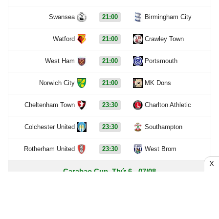
Swansea
21:00
Birmingham City
Watford
21:00
Crawley Town
West Ham
21:00
Portsmouth
Norwich City
21:00
MK Dons
Cheltenham Town
23:30
Charlton Athletic
Colchester United
23:30
Southampton
Rotherham United
23:30
West Brom
X
Carabao Cup, Thứ 6 - 07/08
Bristol City
0 - 1
Walsall
Ngày - 06/08