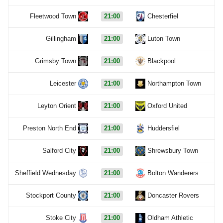
Fleetwood Town
21:00
Chesterfiel
Gillingham
21:00
Luton Town
Grimsby Town
21:00
Blackpool
Leicester
21:00
Northampton Town
Leyton Orient
21:00
Oxford United
Preston North End
21:00
Huddersfiel
Salford City
21:00
Shrewsbury Town
Sheffield Wednesday
21:00
Bolton Wanderers
Stockport County
21:00
Doncaster Rovers
Stoke City
21:00
Oldham Athletic