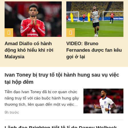
Amad Diallo có hành
VIDEO: Bruno
động khó hiểu khi rời
Fernandes được fan kêu
Malaysia
gọi ở lại
Ivan Toney bị truy tố tội hành hung sau vụ việc
tại hộp đêm
Tiền đạo Ivan Toney đã bị cơ quan chức
năng truy tố với cáo buộc hành hung gây
thương tích, liên quan đến một vụ việc
xảy ra tại hộp đêm vào tháng 12/2025.
9h trước
Lãnh đạo Brighton tiết lộ lí do Danny Welbeck