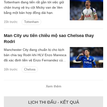
Tottenham đang tiến rất gần tới việc giữ
chân trung vệ trụ cột Micky van de Ven
bằng một bản hợp đồng dài hạn.
15h trước
Tottenham
Man City ưu tiên chiêu mộ sao Chelsea thay
Rodri
Manchester City đang chuẩn bị cho kịch
bản chia tay Rodri khi HLV Enzo Maresca
đã xác định tiền vệ Enzo Fernandez của
Chelsea là mục tiêu ưu tiên để thay thế
16h trước
Chelsea
ngôi sao người Tây Ban Nha.
Xem thêm
LỊCH THI ĐẤU - KẾT QUẢ