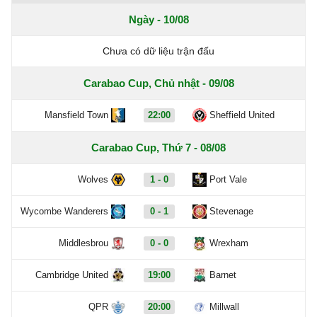
Ngày - 10/08
Chưa có dữ liệu trận đấu
Carabao Cup, Chủ nhật - 09/08
Mansfield Town
22:00
Sheffield United
Carabao Cup, Thứ 7 - 08/08
Wolves
1 - 0
Port Vale
Wycombe Wanderers
0 - 1
Stevenage
Middlesbrou
0 - 0
Wrexham
Cambridge United
19:00
Barnet
QPR
20:00
Millwall