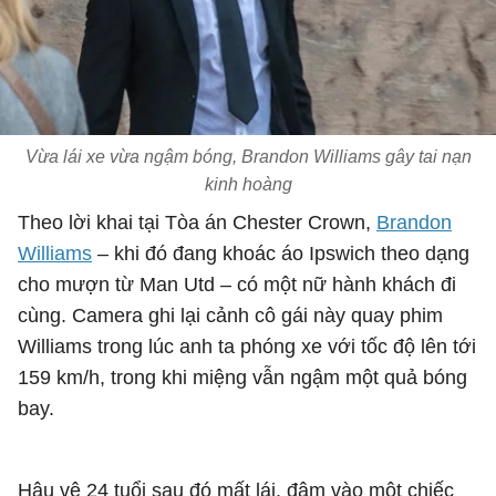
Vừa lái xe vừa ngậm bóng, Brandon Williams gây tai nạn
kinh hoàng
Theo lời khai tại Tòa án Chester Crown,
Brandon
Williams
– khi đó đang khoác áo Ipswich theo dạng
cho mượn từ Man Utd – có một nữ hành khách đi
cùng. Camera ghi lại cảnh cô gái này quay phim
Williams trong lúc anh ta phóng xe với tốc độ lên tới
159 km/h, trong khi miệng vẫn ngậm một quả bóng
bay.
Hậu vệ 24 tuổi sau đó mất lái, đâm vào một chiếc