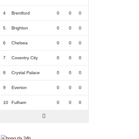
4
Brentford
0
0
0
5
Brighton
0
0
0
6
Chelsea
0
0
0
7
Coventry City
0
0
0
8
Crystal Palace
0
0
0
9
Everton
0
0
0
10
Fulham
0
0
0