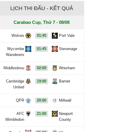
LỊCH THI ĐẤU - KẾT QUẢ
Carabao Cup, Thứ 7 - 08/08
Wolves
01:45
Port Vale
Wycombe
01:45
Stevenage
Wanderers
Middlesbrou
02:00
Wrexham
Cambridge
19:00
Barnet
United
QPR
20:00
Millwall
AFC
21:00
Newport
Wimbledon
County