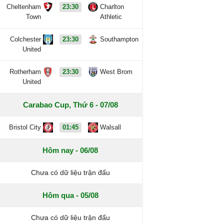
Cheltenham
23:30
Charlton
Town
Athletic
Colchester
23:30
Southampton
United
Rotherham
23:30
West Brom
United
Carabao Cup, Thứ 6 - 07/08
Bristol City
01:45
Walsall
Hôm nay - 06/08
Chưa có dữ liệu trận đấu
Hôm qua - 05/08
Chưa có dữ liệu trận đấu