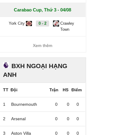
Carabao Cup, Thứ 3 - 04/08
York City
0 - 2
Crawley
Town
Xem thêm
BXH NGOẠI HẠNG
ANH
TT
Đội
Trận
HS
Điểm
1
Bournemouth
0
0
0
2
Arsenal
0
0
0
3
Aston Villa
0
0
0