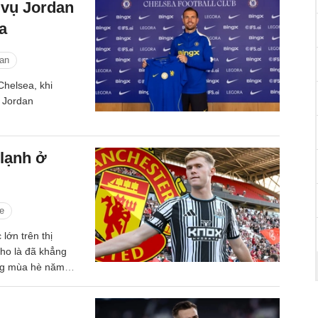
 vụ Jordan
a
an
Chelsea, khi
, Jordan
.
lạnh ở
e
lớn trên thị
ho là đã khẳng
ong mùa hè năm