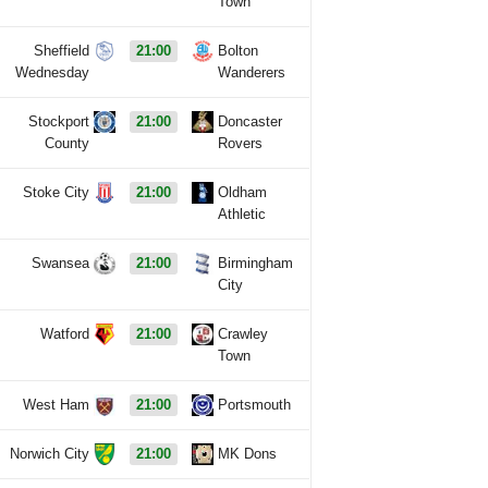
Town
Sheffield
21:00
Bolton
Wednesday
Wanderers
Stockport
21:00
Doncaster
County
Rovers
Stoke City
21:00
Oldham
Athletic
Swansea
21:00
Birmingham
City
Watford
21:00
Crawley
Town
West Ham
21:00
Portsmouth
Norwich City
21:00
MK Dons