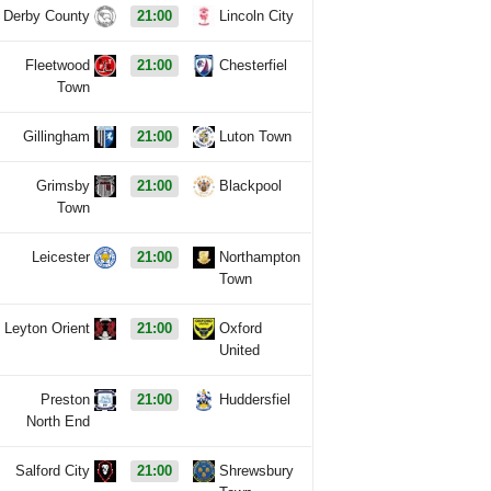
Derby County
21:00
Lincoln City
Fleetwood
21:00
Chesterfiel
Town
Gillingham
21:00
Luton Town
Grimsby
21:00
Blackpool
Town
Leicester
21:00
Northampton
Town
Leyton Orient
21:00
Oxford
United
Preston
21:00
Huddersfiel
North End
Salford City
21:00
Shrewsbury