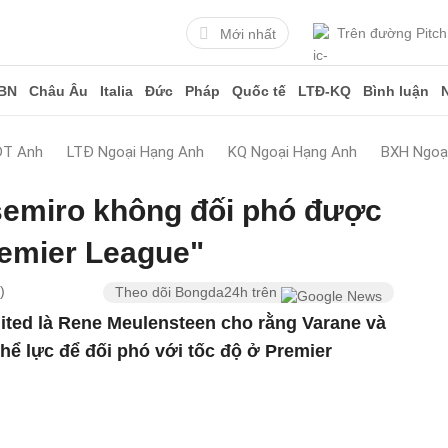
Trên đường Pitch
Mới nhất
BN
Châu Âu
Italia
Đức
Pháp
Quốc tế
LTĐ-KQ
Bình luận
ĐT Anh
LTĐ Ngoại Hạng Anh
KQ Ngoại Hạng Anh
BXH Ngoạ
semiro không đối phó được
remier League"
)
Theo dõi Bongda24h trên
ted là Rene Meulensteen cho rằng Varane và
ể lực để đối phó với tốc độ ở Premier