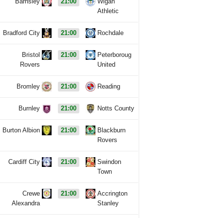
Barnsley
21:00
Wigan
Athletic
Bradford City
21:00
Rochdale
Bristol
21:00
Peterboroug
Rovers
United
Bromley
21:00
Reading
Burnley
21:00
Notts County
Burton Albion
21:00
Blackburn
Rovers
Cardiff City
21:00
Swindon
Town
Crewe
21:00
Accrington
Alexandra
Stanley