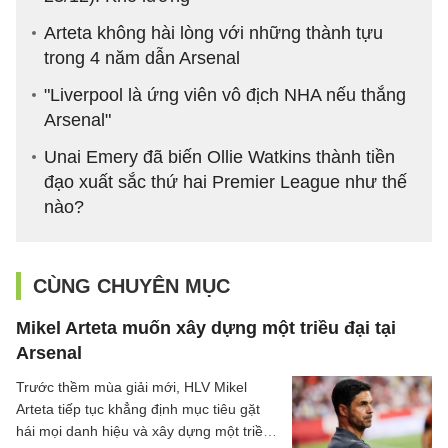
Arteta không hài lòng với những thành tựu
trong 4 năm dẫn Arsenal
"Liverpool là ứng viên vô địch NHA nếu thắng
Arsenal"
Unai Emery đã biến Ollie Watkins thành tiền
đạo xuất sắc thứ hai Premier League như thế
nào?
CÙNG CHUYÊN MỤC
Mikel Arteta muốn xây dựng một triều đại tại
Arsenal
Trước thềm mùa giải mới, HLV Mikel
Arteta tiếp tục khẳng định mục tiêu gặt
hái mọi danh hiệu và xây dựng một triều