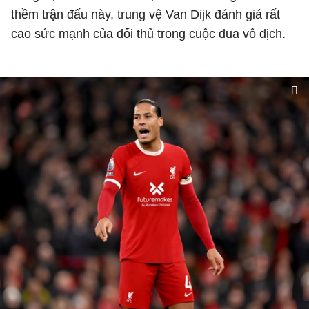
thềm trận đấu này, trung vệ Van Dijk đánh giá rất
cao sức mạnh của đối thủ trong cuộc đua vô địch.