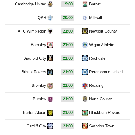
Cambridge United
19:00
Barnet
QPR
20:00
Millwall
AFC Wimbledon
21:00
Newport County
Barnsley
21:00
Wigan Athletic
Bradford City
21:00
Rochdale
Bristol Rovers
21:00
Peterboroug United
Bromley
21:00
Reading
Burnley
21:00
Notts County
Burton Albion
21:00
Blackburn Rovers
Cardiff City
21:00
Swindon Town