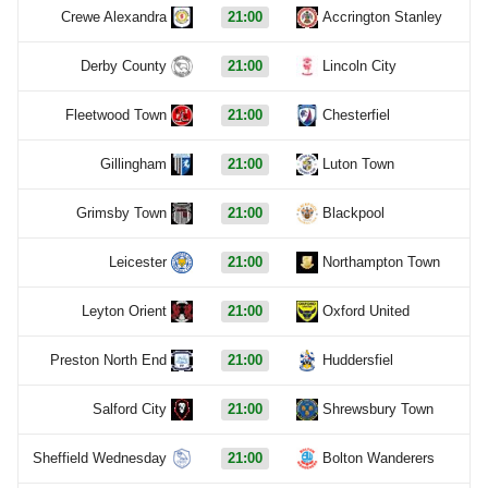
Crewe Alexandra
21:00
Accrington Stanley
Derby County
21:00
Lincoln City
Fleetwood Town
21:00
Chesterfiel
Gillingham
21:00
Luton Town
Grimsby Town
21:00
Blackpool
Leicester
21:00
Northampton Town
Leyton Orient
21:00
Oxford United
Preston North End
21:00
Huddersfiel
Salford City
21:00
Shrewsbury Town
Sheffield Wednesday
21:00
Bolton Wanderers