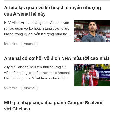
Arteta lạc quan về kế hoạch chuyển nhượng
của Arsenal hè này
HLV Mikel Arteta khẳng định Arsenal vẫn
rất lạc quan về kế hoạch tăng cường lực
lượng trong kỳ chuyển nhượng mùa hè,
bất chấp việc mục tiêu hàng đầu Vinicius
5h trước
Arsenal
Junior đang tiến gần hơn tới khả năng
tiếp tục gắn bó với Real Madrid.
Arsenal có cơ hội vô địch NHA mùa tới cao nhất
Ally McCoist đã nêu tên những ứng cử
viên tiềm năng có thể thách thức Arsenal,
khi đội bóng của Mikel Arteta chuẩn bị
bảo vệ chức vô địch Premier League.
5h trước
Arsenal
MU gia nhập cuộc đua giành Giorgio Scalvini
với Chelsea