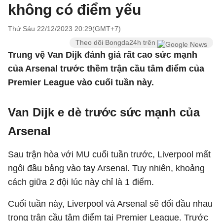
không có điểm yếu
Thứ Sáu 22/12/2023 20:29(GMT+7)
Theo dõi Bongda24h trên
Trung vệ Van Dijk đánh giá rất cao sức mạnh
của Arsenal trước thềm trận cầu tâm điểm của
Premier League vào cuối tuần này.
Van Dijk e dè trước sức mạnh của
Arsenal
Sau trận hòa với MU cuối tuần trước, Liverpool mất
ngôi đầu bảng vào tay Arsenal. Tuy nhiên, khoảng
cách giữa 2 đội lúc này chỉ là 1 điểm.
Cuối tuần này, Liverpool và Arsenal sẽ đối đầu nhau
trong trận cầu tâm điểm tại Premier League. Trước