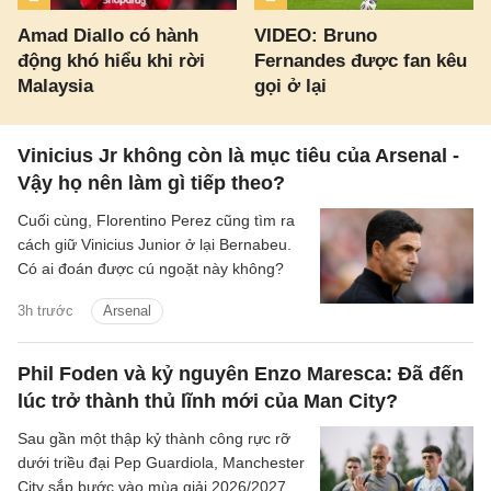
Amad Diallo có hành
VIDEO: Bruno
động khó hiểu khi rời
Fernandes được fan kêu
Malaysia
gọi ở lại
Vinicius Jr không còn là mục tiêu của Arsenal -
Vậy họ nên làm gì tiếp theo?
Cuối cùng, Florentino Perez cũng tìm ra
cách giữ Vinicius Junior ở lại Bernabeu.
Có ai đoán được cú ngoặt này không?
3h trước
Arsenal
Phil Foden và kỷ nguyên Enzo Maresca: Đã đến
lúc trở thành thủ lĩnh mới của Man City?
Sau gần một thập kỷ thành công rực rỡ
dưới triều đại Pep Guardiola, Manchester
City sắp bước vào mùa giải 2026/2027