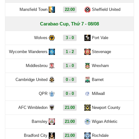
Mansfield Town
22:00
Sheffield United
Carabao Cup, Thứ 7 - 08/08
Wolves
3 - 0
Port Vale
Wycombe Wanderers
1 - 2
Stevenage
Middlesbrou
1 - 0
Wrexham
Cambridge United
0 - 0
Barnet
QPR
0 - 0
Millwall
AFC Wimbledon
21:00
Newport County
Barnsley
21:00
Wigan Athletic
Bradford City
21:00
Rochdale