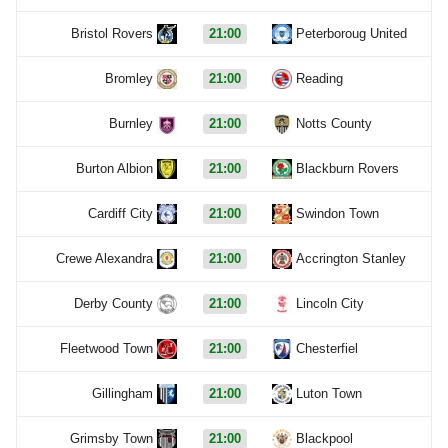
Bristol Rovers
21:00
Peterboroug United
Bromley
21:00
Reading
Burnley
21:00
Notts County
Burton Albion
21:00
Blackburn Rovers
Cardiff City
21:00
Swindon Town
Crewe Alexandra
21:00
Accrington Stanley
Derby County
21:00
Lincoln City
Fleetwood Town
21:00
Chesterfiel
Gillingham
21:00
Luton Town
Grimsby Town
21:00
Blackpool