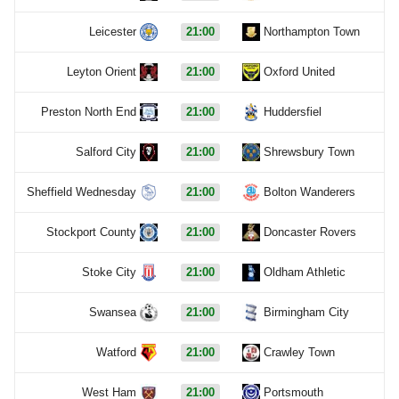
Leicester
21:00
Northampton Town
Leyton Orient
21:00
Oxford United
Preston North End
21:00
Huddersfiel
Salford City
21:00
Shrewsbury Town
Sheffield Wednesday
21:00
Bolton Wanderers
Stockport County
21:00
Doncaster Rovers
Stoke City
21:00
Oldham Athletic
Swansea
21:00
Birmingham City
Watford
21:00
Crawley Town
West Ham
21:00
Portsmouth