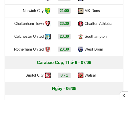
Norwich City
21:00
MK Dons
Cheltenham Town
23:30
Charlton Athletic
Colchester United
23:30
Southampton
Rotherham United
23:30
West Brom
Carabao Cup, Thứ 6 - 07/08
Bristol City
0 - 1
Walsall
Ngày - 06/08
X
Chưa có dữ liệu trận đấu
Xem thêm