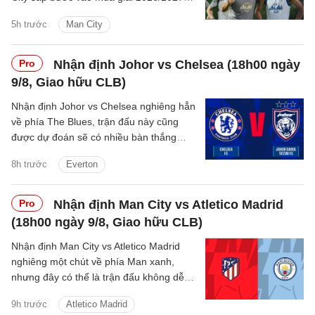
với sự thay đổi mang tính bước ngoặt
5h trước
Man City
trên băng ghế chỉ đạo.
Pro
Nhận định Johor vs Chelsea (18h00 ngày
9/8, Giao hữu CLB)
Nhận định Johor vs Chelsea nghiêng hẳn
về phía The Blues, trận đấu này cũng
được dự đoán sẽ có nhiều bàn thắng
được ghi.
8h trước
Everton
Pro
Nhận định Man City vs Atletico Madrid
(18h00 ngày 9/8, Giao hữu CLB)
Nhận định Man City vs Atletico Madrid
nghiêng một chút về phía Man xanh,
nhưng đây có thể là trận đấu không dễ
dàng với thầy trò Enzo Maresca.
9h trước
Atletico Madrid