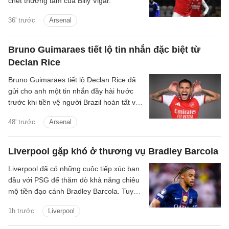
chết thương tâm của Billy Vigar.
36' trước
Arsenal
Bruno Guimaraes tiết lộ tin nhắn đặc biệt từ
Declan Rice
Bruno Guimaraes tiết lộ Declan Rice đã
gửi cho anh một tin nhắn đầy hài hước
trước khi tiền vệ người Brazil hoàn tất vụ
chuyển nhượng trị giá 75 triệu bảng tới
48' trước
Arsenal
Arsenal.
Liverpool gặp khó ở thương vụ Bradley Barcola
Liverpool đã có những cuộc tiếp xúc ban
đầu với PSG để thăm dò khả năng chiêu
mộ tiền đạo cánh Bradley Barcola. Tuy
nhiên, khoảng cách về mức định giá giữa
1h trước
Liverpool
hai CLB đang là trở ngại lớn đối với
thương vụ này.