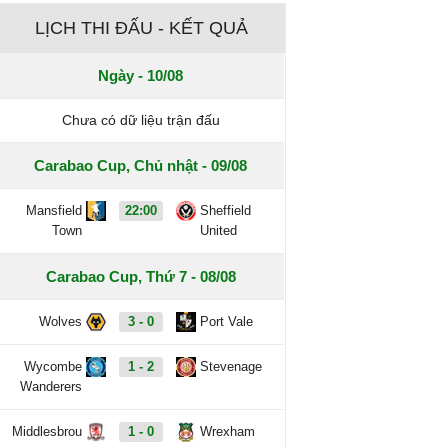
LỊCH THI ĐẤU - KẾT QUẢ
Ngày - 10/08
Chưa có dữ liệu trận đấu
Carabao Cup, Chủ nhật - 09/08
Mansfield
22:00
Sheffield
Town
United
Carabao Cup, Thứ 7 - 08/08
Wolves
3 - 0
Port Vale
Wycombe
1 - 2
Stevenage
Wanderers
Middlesbrou
1 - 0
Wrexham