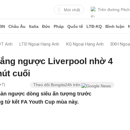
Trên đường Pitch
Mới nhất
BN
Châu Âu
Italia
Đức
Pháp
Quốc tế
LTĐ-KQ
Bình luận
ĐT Anh
LTĐ Ngoại Hạng Anh
KQ Ngoại Hạng Anh
BXH Ngoạ
hắng ngược Liverpool nhờ 4
hút cuối
+7)
Theo dõi Bongda24h trên
màn ngược dòng siêu ấn tượng trước
ng tứ kết FA Youth Cup mùa này.