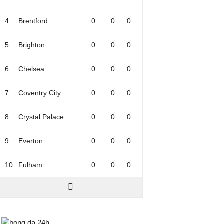
4
Brentford
0
0
0
5
Brighton
0
0
0
6
Chelsea
0
0
0
7
Coventry City
0
0
0
8
Crystal Palace
0
0
0
9
Everton
0
0
0
10
Fulham
0
0
0