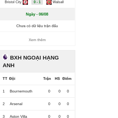
Bristol City
0 - 1
Walsall
Ngày - 06/08
Chưa có dữ liệu trận đấu
Xem thêm
BXH NGOẠI HẠNG
ANH
TT
Đội
Trận
HS
Điểm
1
Bournemouth
0
0
0
2
Arsenal
0
0
0
3
Aston Villa
0
0
0