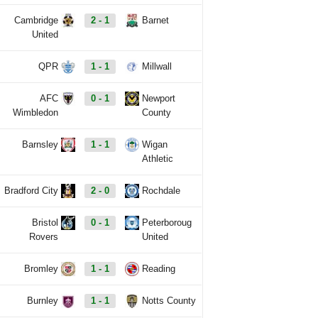
Cambridge
2 - 1
Barnet
United
QPR
1 - 1
Millwall
AFC
0 - 1
Newport
Wimbledon
County
Barnsley
1 - 1
Wigan
Athletic
Bradford City
2 - 0
Rochdale
Bristol
0 - 1
Peterboroug
Rovers
United
Bromley
1 - 1
Reading
Burnley
1 - 1
Notts County