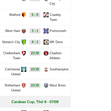
City
Watford
0 - 0
Crawley
Town
West Ham
3 - 1
Portsmouth
Norwich City
4 - 1
MK Dons
Cheltenham
23:30
Charlton
Town
Athletic
Colchester
23:30
Southampton
United
Rotherham
23:30
West Brom
United
Carabao Cup, Thứ 6 - 07/08