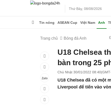
Thứ Bảy, 08/08/2026
Tin nóng
ASEAN Cup
Việt Nam
Anh
T
Trang chủ
Bóng đá Anh
U18 Chelsea t
bàn trong 25 p
Chủ Nhật 30/01/2022 08:40(GMT
Zalo
U18 Chelsea đã có một 
Liverpool để tiến vào vò