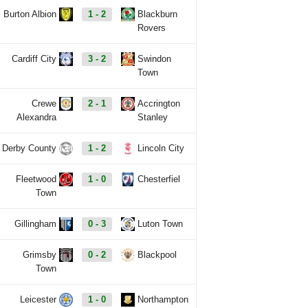
Burton Albion
1 - 2
Blackburn
Rovers
Cardiff City
3 - 2
Swindon
Town
Crewe
2 - 1
Accrington
Alexandra
Stanley
Derby County
1 - 2
Lincoln City
Fleetwood
1 - 0
Chesterfiel
Town
Gillingham
0 - 3
Luton Town
Grimsby
0 - 2
Blackpool
Town
Leicester
1 - 0
Northampton