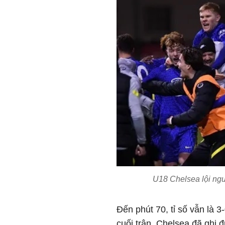
U18 Chelsea lội ng
Đến phút 70, tỉ số vẫn là 
cuối trận, Chelsea đã ghi 