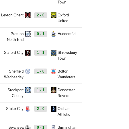
Town
Leyton Orient
2 - 0
Oxford
United
Preston
0 - 1
Huddersfiel
North End
Salford City
1 - 1
Shrewsbury
Town
Sheffield
1 - 0
Bolton
Wednesday
Wanderers
Stockport
1 - 1
Doncaster
County
Rovers
Stoke City
2 - 0
Oldham
Athletic
Swansea
0 - 1
Birmingham