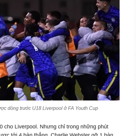
ược dòng trước U18 Liverpool ở FA Youth Cup
3-0 cho Liverpool. Nhưng chỉ trong những phút
được tới 4 bàn thắng. Charlie Webster gỡ 1 bàn