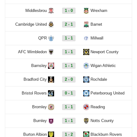
Middlesbrou
1 - 0
Wrexham
Cambridge United
2 - 1
Barnet
QPR
1 - 1
Millwall
AFC Wimbledon
1 - 1
Newport County
Barnsley
1 - 1
Wigan Athletic
Bradford City
2 - 0
Rochdale
Bristol Rovers
0 - 1
Peterboroug United
Bromley
1 - 1
Reading
Burnley
1 - 1
Notts County
Burton Albion
1 - 2
Blackburn Rovers