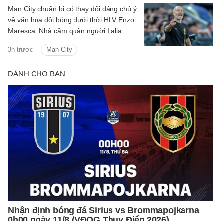
Man City chuẩn bị có thay đổi đáng chú ý
về văn hóa đội bóng dưới thời HLV Enzo
Maresca. Nhà cầm quân người Italia
được cho là sẽ thay đổi quy trình lựa
3h trước
Man City
chọn đội trưởng từng được Pep
Guardiola duy trì trong nhiều năm.