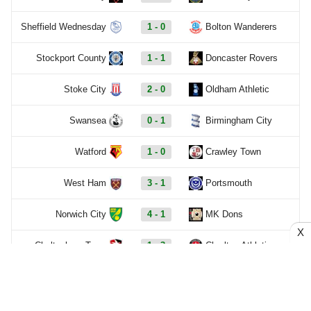
Sheffield Wednesday
1 - 0
Bolton Wanderers
Stockport County
1 - 1
Doncaster Rovers
Stoke City
2 - 0
Oldham Athletic
Swansea
0 - 1
Birmingham City
Watford
1 - 0
Crawley Town
West Ham
3 - 1
Portsmouth
Norwich City
4 - 1
MK Dons
X
Cheltenham Town
1 - 3
Charlton Athletic
Colchester United
0 - 2
Southampton
Rotherham United
1 - 4
West Brom