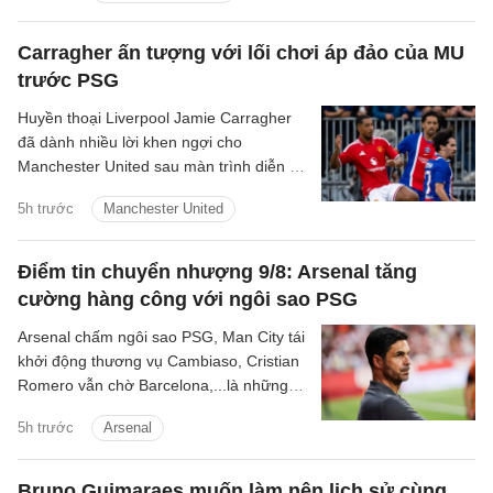
Fernandes và Youri Tielemans.
Carragher ấn tượng với lối chơi áp đảo của MU
trước PSG
Huyền thoại Liverpool Jamie Carragher
đã dành nhiều lời khen ngợi cho
Manchester United sau màn trình diễn ấn
tượng trong trận hòa 1-1 ở loạt trận giao
5h trước
Manchester United
hữu tiền mùa giải với Paris Saint-
Germain.
Điểm tin chuyển nhượng 9/8: Arsenal tăng
cường hàng công với ngôi sao PSG
Arsenal chấm ngôi sao PSG, Man City tái
khởi động thương vụ Cambiaso, Cristian
Romero vẫn chờ Barcelona,...là những
tin tức bóng đá nổi bật trong điểm tin
5h trước
Arsenal
bóng đá sáng 9/8.
Bruno Guimaraes muốn làm nên lịch sử cùng