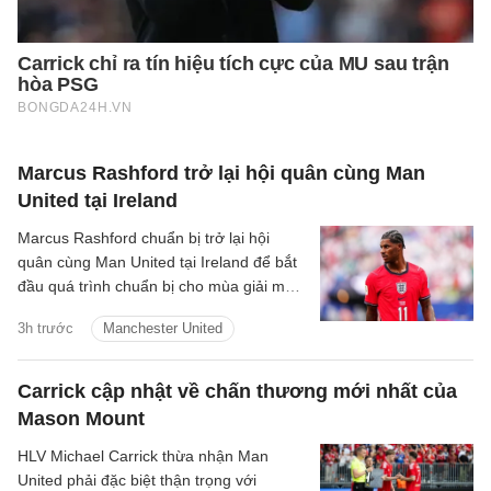
Marcus Rashford trở lại hội quân cùng Man
United tại Ireland
Marcus Rashford chuẩn bị trở lại hội
quân cùng Man United tại Ireland để bắt
đầu quá trình chuẩn bị cho mùa giải mới.
Thông tin này được HLV trưởng Michael
3h trước
Manchester United
Carrick xác nhận.
Carrick cập nhật về chấn thương mới nhất của
Mason Mount
HLV Michael Carrick thừa nhận Man
United phải đặc biệt thận trọng với