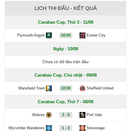
LỊCH THI ĐẤU - KẾT QUẢ
Carabao Cup, Thứ 3 - 11/08
Plymouth Argyle
02:00
Exeter City
Ngày - 10/08
Chưa có dữ liệu trận đấu
Carabao Cup, Chủ nhật - 09/08
Mansfield Town
22:00
Sheffield United
Carabao Cup, Thứ 7 - 08/08
Wolves
3 - 0
Port Vale
Wycombe Wanderers
1 - 2
Stevenage