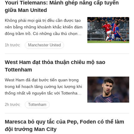
Youri Tielemans: Mảnh ghép nâng cấp tuyến
giữa Man United
Không phải mọi giá trị đều cần được tạo
nên bằng những khoảnh khắc khiến đám
đông trầm trồ. Có những cầu thủ chọn
cách lặng lẽ hơn: một nhịp chạm vừa đủ,
1h trước
Manchester United
một pha xoay người đúng lúc, một đường
chuyền tưởng như giản đơn nhưng mở ra
cả khoảng trời phía trước. Youri
West Ham đạt thỏa thuận chiêu mộ sao
Tielemans là kiểu tiền vệ như thế.
Tottenham
West Ham đã đạt bước tiến quan trọng
trong kế hoạch tăng cường lực lượng khi
thống nhất về nguyên tắc với Tottenham
cho thương vụ Manor Solomon.
2h trước
Tottenham
Maresca bỏ quy tắc của Pep, Foden có thể làm
đội trưởng Man City