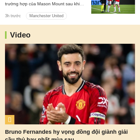
trường hợp của Mason Mount sau khi
tiền vệ người Anh khiến đội bóng lo lắng
3h trước
Manchester United
vì vấn đề thể trạng trong trận hòa 1-1 với
PSG.
Video
Bruno Fernandes hy vọng đồng đội giành giải
cầu thủ hay nhất mùa sau