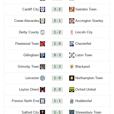
Cardiff City
3 - 2
Swindon Town
Crewe Alexandra
2 - 1
Accrington Stanley
Derby County
1 - 2
Lincoln City
Fleetwood Town
1 - 0
Chesterfiel
Gillingham
0 - 3
Luton Town
Grimsby Town
1 - 3
Blackpool
Leicester
1 - 0
Northampton Town
Leyton Orient
2 - 0
Oxford United
Preston North End
1 - 1
Huddersfiel
Salford City
1 - 1
Shrewsbury Town