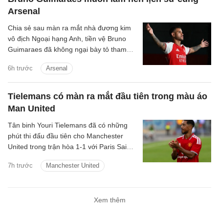
Arsenal
Chia sẻ sau màn ra mắt nhà đương kim
vô địch Ngoại hạng Anh, tiền vệ Bruno
Guimaraes đã không ngại bày tỏ tham
vọng giành danh hiệu và cùng Pháo thủ
6h trước
Arsenal
tạo nên những điều lớn lao.
Tielemans có màn ra mắt đầu tiên trong màu áo
Man United
Tân binh Youri Tielemans đã có những
phút thi đấu đầu tiên cho Manchester
United trong trận hòa 1-1 với Paris Saint-
Germain diễn ra vào hôm qua, 8/8/2026.
7h trước
Manchester United
Xem thêm