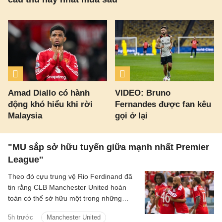
Amad Diallo có hành
VIDEO: Bruno
động khó hiểu khi rời
Fernandes được fan kêu
Malaysia
gọi ở lại
"MU sắp sở hữu tuyến giữa mạnh nhất Premier
League"
Theo đó cựu trung vệ Rio Ferdinand đã
tin rằng CLB Manchester United hoàn
toàn có thể sở hữu một trong những
hàng tiền vệ mạnh nhất Premier League
5h trước
Manchester United
sau khi chứng kiến sự ăn ý giữa Bruno