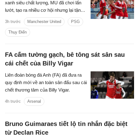
xanh siêu chất lượng, MU đã chơi lấn
lướt, tạo ra nhiều cơ hội nhưng lại tận
dụng không tốt nên đành chấp nhận kết
3h trước
Manchester United
PSG
quả hòa.
Thụy Điển
FA cấm tường gạch, bê tông sát sân sau
cái chết của Billy Vigar
Liên đoàn bóng đá Anh (FA) đã đưa ra
quy định mới về an toàn sân đấu sau cái
chết thương tâm của Billy Vigar.
4h trước
Arsenal
Bruno Guimaraes tiết lộ tin nhắn đặc biệt
từ Declan Rice