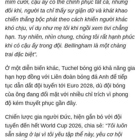
mỉm cười, cậu ấy có thể chinh phục tất cả, nhưng
đôi khi, người ta chỉ thấy sự giận dữ và khát khao
chiến thắng bộc phát theo cách khiến người khác
khó chịu, ví dụ như mẹ tôi khi ngồi xem tivi chẳng
hạn. Tuy nhiên, nhìn chung, chúng tôi rất hạnh phúc
khi có cậu ấy trong đội. Bellingham là một chàng
trai đặc biệt”.
Ở một diễn biến khác, Tuchel bóng gió khả năng gia
hạn hợp đồng với Liên đoàn bóng đá Anh để tiếp
tục dẫn dắt đội tuyển tới Euro 2028, dù đội bóng
của ông đang đối mặt với nhiều chỉ trích vì phong
độ kém thuyết phục gần đây.
Chiến lược gia người Đức, hiện gắn bó với đội
tuyển đến hết World Cup 2026, chia sẻ:
“Tôi luôn
sẵn sàng ở lại vì tôi yêu tập thể này, yêu cơ hội