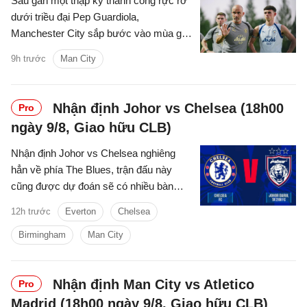
Sau gần một thập kỷ thành công rực rỡ
dưới triều đại Pep Guardiola,
Manchester City sắp bước vào mùa giải
2026/2027 với sự thay đổi mang tính
9h trước
Man City
bước ngoặt trên băng ghế chỉ đạo.
Nhận định Johor vs Chelsea (18h00
Pro
ngày 9/8, Giao hữu CLB)
Nhận định Johor vs Chelsea nghiêng
hẳn về phía The Blues, trận đấu này
cũng được dự đoán sẽ có nhiều bàn
thắng được ghi.
12h trước
Everton
Chelsea
Birmingham
Man City
Nhận định Man City vs Atletico
Pro
Madrid (18h00 ngày 9/8, Giao hữu CLB)