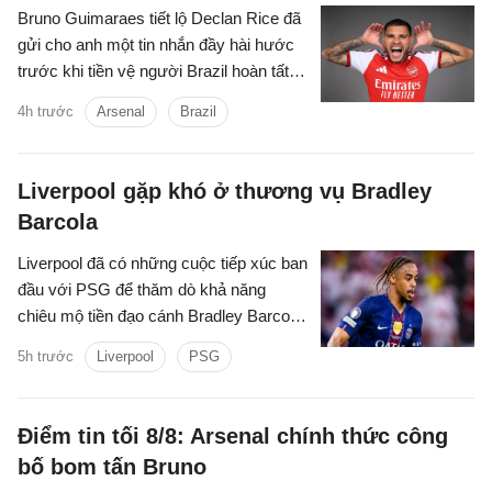
Bruno Guimaraes tiết lộ Declan Rice đã
gửi cho anh một tin nhắn đầy hài hước
trước khi tiền vệ người Brazil hoàn tất
vụ chuyển nhượng trị giá 75 triệu bảng
4h trước
Arsenal
Brazil
tới Arsenal.
Liverpool gặp khó ở thương vụ Bradley
Barcola
Liverpool đã có những cuộc tiếp xúc ban
đầu với PSG để thăm dò khả năng
chiêu mộ tiền đạo cánh Bradley Barcola.
Tuy nhiên, khoảng cách về mức định giá
5h trước
Liverpool
PSG
giữa hai CLB đang là trở ngại lớn đối với
thương vụ này.
Điểm tin tối 8/8: Arsenal chính thức công
bố bom tấn Bruno