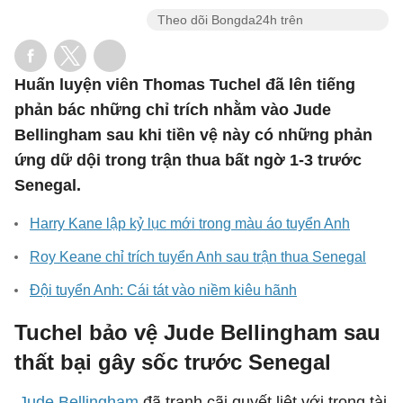
Theo dõi Bongda24h trên
Huấn luyện viên Thomas Tuchel đã lên tiếng
phản bác những chỉ trích nhằm vào Jude
Bellingham sau khi tiền vệ này có những phản
ứng dữ dội trong trận thua bất ngờ 1-3 trước
Senegal.
Harry Kane lập kỷ lục mới trong màu áo tuyển Anh
Roy Keane chỉ trích tuyển Anh sau trận thua Senegal
Đội tuyển Anh: Cái tát vào niềm kiêu hãnh
Tuchel bảo vệ Jude Bellingham sau
thất bại gây sốc trước Senegal
Jude Bellingham
đã tranh cãi quyết liệt với trọng tài