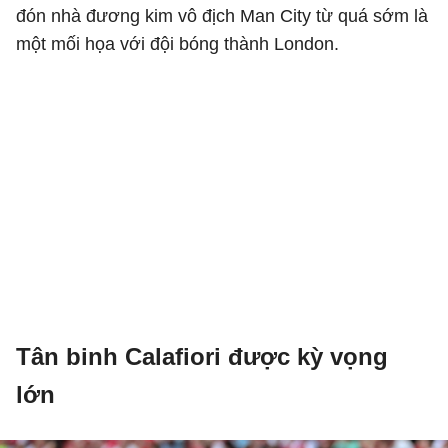
đón nhà đương kim vô địch Man City từ quá sớm là
một mối họa với đội bóng thành London.
Tân binh Calafiori được kỳ vọng
lớn