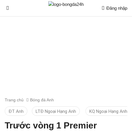
Đăng nhập
Trang chủ
Bóng đá Anh
ĐT Anh
LTĐ Ngoại Hạng Anh
KQ Ngoại Hạng Anh
Trước vòng 1 Premier