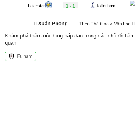
Xuân Phong
Theo Thể thao & Văn hóa
Khám phá thêm nội dung hấp dẫn trong các chủ đề liên
quan:
Fulham