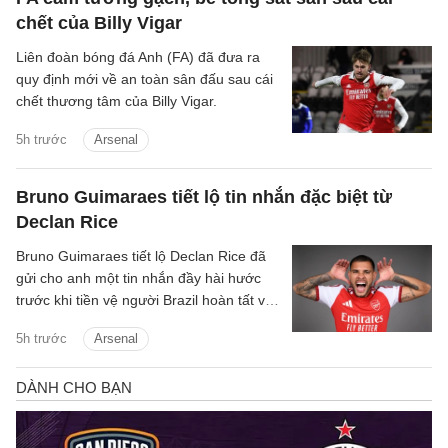
chết của Billy Vigar
Liên đoàn bóng đá Anh (FA) đã đưa ra
quy định mới về an toàn sân đấu sau cái
chết thương tâm của Billy Vigar.
5h trước
Arsenal
Bruno Guimaraes tiết lộ tin nhắn đặc biệt từ
Declan Rice
Bruno Guimaraes tiết lộ Declan Rice đã
gửi cho anh một tin nhắn đầy hài hước
trước khi tiền vệ người Brazil hoàn tất vụ
chuyển nhượng trị giá 75 triệu bảng tới
5h trước
Arsenal
Arsenal.