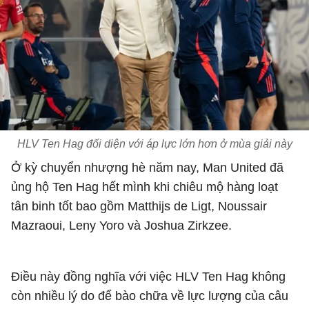
HLV Ten Hag đối diện với áp lực lớn hơn ở mùa giải này
Ở kỳ chuyển nhượng hè năm nay, Man United đã
ủng hộ Ten Hag hết mình khi chiêu mộ hàng loạt
tân binh tốt bao gồm Matthijs de Ligt, Noussair
Mazraoui, Leny Yoro và Joshua Zirkzee.
Điều này đồng nghĩa với việc HLV Ten Hag không
còn nhiều lý do để bào chữa về lực lượng của câu