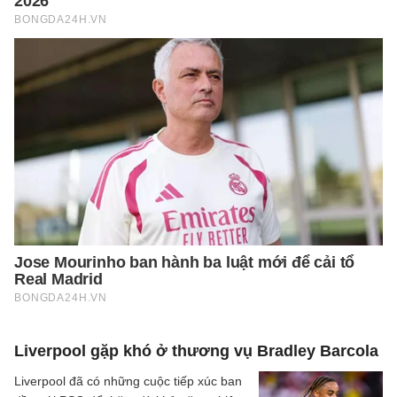
Liverpool gặp khó ở thương vụ Bradley Barcola
Liverpool đã có những cuộc tiếp xúc ban