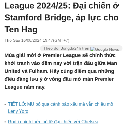
League 2024/25: Đại chiến ở
Stamford Bridge, áp lực cho
Ten Hag
Thứ Sáu 16/08/2024 19:47(GMT+7)
Theo dõi Bongda24h trên
Mùa giải mới ở Premier League sẽ chính thức
khởi tranh vào đêm nay với trận đấu giữa Man
United và Fulham. Hãy cùng điểm qua những
điều đáng lưu ý ở vòng đấu mở màn Premier
League năm nay.
TIẾT LỘ: MU bỏ qua cảnh báo xấu mà vẫn chiêu mộ
Leny Yoro
Rodri chính thức bỏ lỡ đại chiến với Chelsea