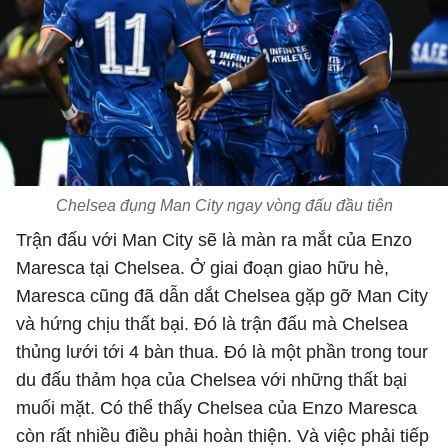
Chelsea đụng Man City ngay vòng đấu đầu tiên
Trận đấu với Man City sẽ là màn ra mắt của Enzo
Maresca tại Chelsea. Ở giai đoạn giao hữu hè,
Maresca cũng đã dẫn dắt Chelsea gặp gỡ Man City
và hứng chịu thất bại. Đó là trận đấu mà Chelsea
thủng lưới tới 4 bàn thua. Đó là một phần trong tour
du đấu thảm họa của Chelsea với những thất bại
muối mặt. Có thể thấy Chelsea của Enzo Maresca
còn rất nhiều điều phải hoàn thiện. Và việc phải tiếp