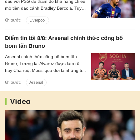
đầu với PSG để thăm dò khả năng chiêu
mộ tiền đạo cánh Bradley Barcola. Tuy
nhiên, khoảng cách về mức định giá giữa
6h trước
Liverpool
hai CLB đang là trở ngại lớn đối với
thương vụ này.
Điểm tin tối 8/8: Arsenal chính thức công bố
bom tấn Bruno
Arsenal chính thức công bố bom tấn
Bruno, Tương lai Alvarez được làm rõ
hay Cha ruột Messi qua đời là những tin
chính có trong điểm tin tối 8/8/2026.
6h trước
Arsenal
Video