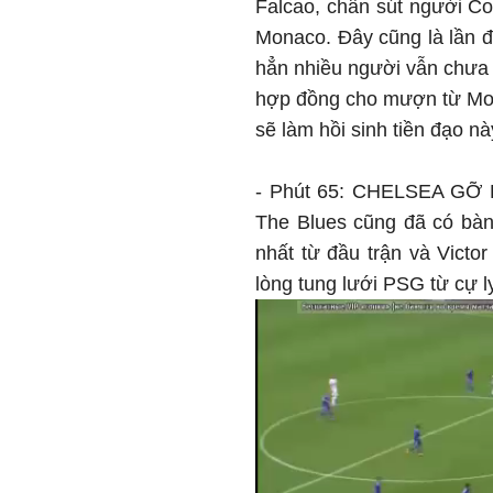
Falcao, chân sút người C
Monaco. Đây cũng là lần đ
hẳn nhiều người vẫn chưa 
hợp đồng cho mượn từ Mona
sẽ làm hồi sinh tiền đạo n
- Phút 65: CHELSEA GỠ HÒ
The Blues cũng đã có bàn
nhất từ đầu trận và Victo
lòng tung lưới PSG từ cự l