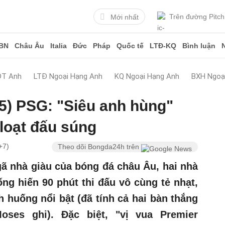
Trên đường Pitch
Mới nhất
BN
Châu Âu
Italia
Đức
Pháp
Quốc tế
LTĐ-KQ
Bình luận
ĐT Anh
LTĐ Ngoại Hạng Anh
KQ Ngoại Hạng Anh
BXH Ngoạ
-5) PSG: "Siêu anh hùng"
 loạt đấu súng
+7)
Theo dõi Bongda24h trên
gã nhà giàu của bóng đá châu Âu, hai nhà
ống hiến 90 phút thi đấu vô cùng tẻ nhạt,
nh huống nổi bật (đã tính cả hai bàn thắng
oses ghi). Đặc biệt, "vị vua Premier