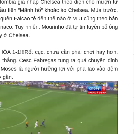
olombia gia nhập Chelsea theo diện cho mượn từ
ầu tiên "Mãnh hổ" khoác áo Chelsea. Mùa trước,
quên Falcao tệ đến thế nào ở M.U cũng theo bản
co. Tuy nhiên, Mourinho đã tự tin tuyên bố ông
ày ở Chelsea.
A 1-1!!!Rốt cục, chưa cần phải chơi hay hơn,
 thắng. Cesc Fabregas tung ra quả chuyền đỉnh
r Moses là người hưởng lợi với pha lao vào đệm
y gần.