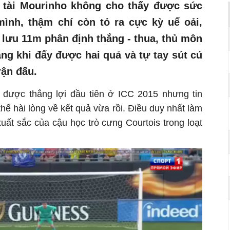
 tài Mourinho không cho thấy được sức
ình, thậm chí còn tỏ ra cực kỳ uể oải,
n lưu 11m phân định thắng - thua, thủ môn
áng khi đẩy được hai quả và tự tay sút cú
rận đấu.
 được thắng lợi đầu tiên ở ICC 2015 nhưng tin
ể hài lòng về kết quả vừa rồi. Điều duy nhất làm
uất sắc của cậu học trò cưng Courtois trong loạt