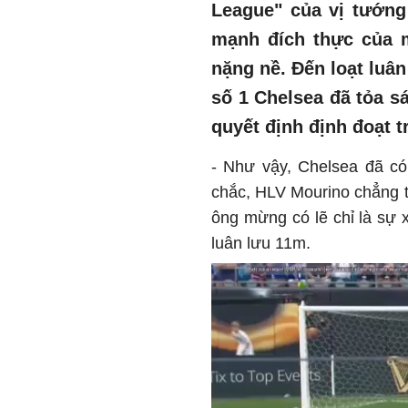
League" của vị tướng
mạnh đích thực của m
nặng nề. Đến loạt luâ
số 1 Chelsea đã tỏa s
quyết định định đoạt t
- Như vậy, Chelsea đã có
chắc, HLV Mourino chẳng th
ông mừng có lẽ chỉ là sự x
luân lưu 11m.