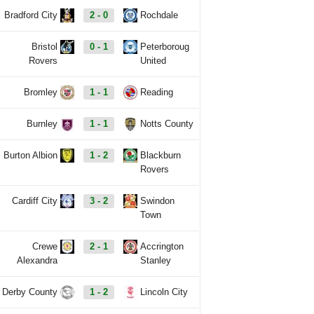
Bradford City
2 - 0
Rochdale
Bristol
0 - 1
Peterboroug
Rovers
United
Bromley
1 - 1
Reading
Burnley
1 - 1
Notts County
Burton Albion
1 - 2
Blackburn
Rovers
Cardiff City
3 - 2
Swindon
Town
Crewe
2 - 1
Accrington
Alexandra
Stanley
Derby County
1 - 2
Lincoln City