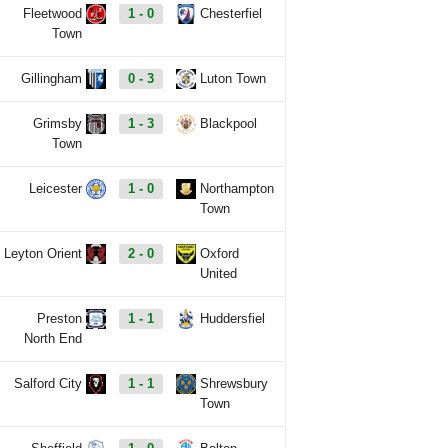
Fleetwood
1 - 0
Chesterfiel
Town
Gillingham
0 - 3
Luton Town
Grimsby
1 - 3
Blackpool
Town
Leicester
1 - 0
Northampton
Town
Leyton Orient
2 - 0
Oxford
United
Preston
1 - 1
Huddersfiel
North End
Salford City
1 - 1
Shrewsbury
Town