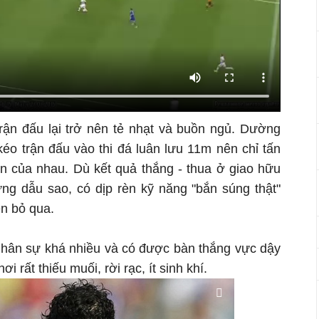
trận đấu lại trở nên tẻ nhạt và buồn ngủ. Dường
éo trận đấu vào thi đá luân lưu 11m nên chỉ tấn
n của nhau. Dù kết quả thắng - thua ở giao hữu
ng dẫu sao, có dịp rèn kỹ năng "bắn súng thật"
ên bỏ qua.
 nhân sự khá nhiều và có được bàn thắng vực dậy
ơi rất thiếu muối, rời rạc, ít sinh khí.