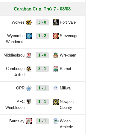
Carabao Cup, Thứ 7 - 08/08
Wolves
3 - 0
Port Vale
Wycombe
1 - 2
Stevenage
Wanderers
Middlesbrou
1 - 0
Wrexham
Cambridge
2 - 1
Barnet
United
QPR
1 - 1
Millwall
AFC
1 - 1
Newport
Wimbledon
County
Barnsley
1 - 1
Wigan
Athletic