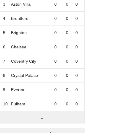
3
Aston Villa
0
0
0
4
Brentford
0
0
0
5
Brighton
0
0
0
6
Chelsea
0
0
0
7
Coventry City
0
0
0
8
Crystal Palace
0
0
0
9
Everton
0
0
0
10
Fulham
0
0
0