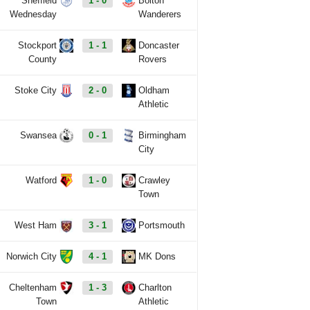
Sheffield
1 - 0
Bolton
Wednesday
Wanderers
Stockport
1 - 1
Doncaster
County
Rovers
Stoke City
2 - 0
Oldham
Athletic
Swansea
0 - 1
Birmingham
City
Watford
1 - 0
Crawley
Town
West Ham
3 - 1
Portsmouth
Norwich City
4 - 1
MK Dons
Cheltenham
1 - 3
Charlton
Town
Athletic