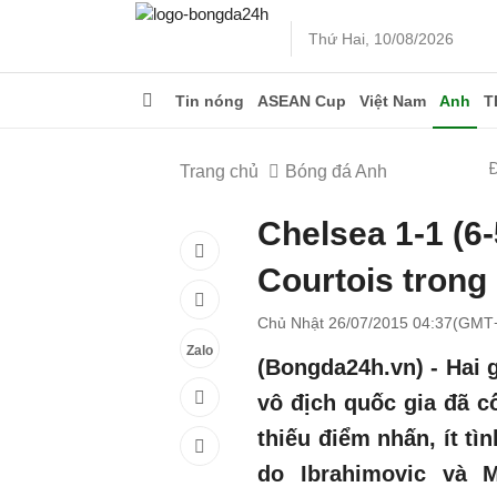
Thứ Hai, 10/08/2026
Tin nóng
ASEAN Cup
Việt Nam
Anh
T
Trang chủ
Bóng đá Anh
Chelsea 1-1 (6
Courtois trong
Chủ Nhật 26/07/2015 04:37(GMT
Zalo
(Bongda24h.vn) - Hai 
vô địch quốc gia đã c
thiếu điểm nhấn, ít tì
do Ibrahimovic và M