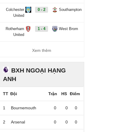
Colchester
0 - 2
Southampton
United
Rotherham
1 - 4
West Brom
United
Xem thêm
BXH NGOẠI HẠNG
ANH
TT
Đội
Trận
HS
Điểm
1
Bournemouth
0
0
0
2
Arsenal
0
0
0