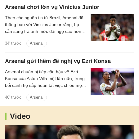
Arsenal chơi lớn vụ Vinicius Junior
Theo các nguồn tin từ Brazil, Arsenal đã
thông báo với Vinicius Junior rằng, họ
sẵn sàng trả anh mức đãi ngộ cao hơn
đề nghị gia hạn hợp đồng từ phía Real
34' trước
Arsenal
Madrid.
Arsenal gửi thêm đề nghị vụ Ezri Konsa
Arsenal chuẩn bị tiếp cận hậu vệ Ezri
Konsa của Aston Villa một lần nữa, trong
bối cảnh họ sắp hoàn tất việc chiêu mộ
đội trưởng Bruno Guimaraes của
46' trước
Arsenal
Newcastle.
Video