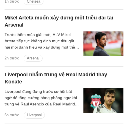
1h trước
Chelsea
Mikel Arteta muốn xây dựng một triều đại tại
Arsenal
Trước thềm mùa giải mới, HLV Mikel
Arteta tiếp tục khẳng định mục tiêu gặt
hái mọi danh hiệu và xây dựng một triều
đại tại Arsenal.
2h trước
Arsenal
Liverpool nhắm trung vệ Real Madrid thay
Konate
Liverpool đang đứng trước cơ hội bất
ngờ để tăng cường hàng phòng ngự khi
trung vệ Raul Asencio của Real Madrid
được cho là có thể rời sân Bernabeu
6h trước
Liverpool
trong kỳ chuyển nhượng mùa hè này.