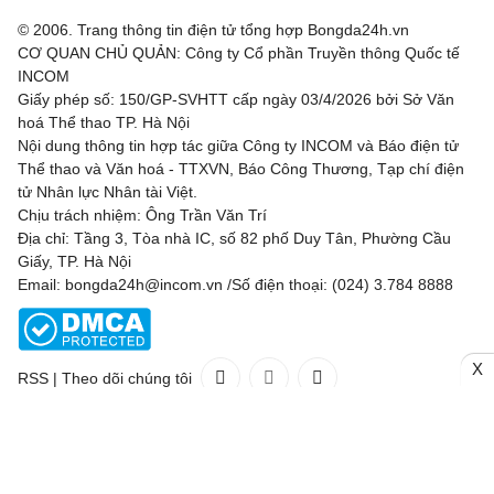
© 2006. Trang thông tin điện tử tổng hợp Bongda24h.vn
CƠ QUAN CHỦ QUẢN: Công ty Cổ phần Truyền thông Quốc tế
INCOM
Giấy phép số: 150/GP-SVHTT cấp ngày 03/4/2026 bởi Sở Văn
hoá Thể thao TP. Hà Nội
Nội dung thông tin hợp tác giữa Công ty INCOM và Báo điện tử
Thể thao và Văn hoá - TTXVN, Báo Công Thương, Tạp chí điện
tử Nhân lực Nhân tài Việt.
Chịu trách nhiệm: Ông Trần Văn Trí
Địa chỉ: Tầng 3, Tòa nhà IC, số 82 phố Duy Tân, Phường Cầu
Giấy, TP. Hà Nội
Email: bongda24h@incom.vn /Số điện thoại: (024) 3.784 8888
X
RSS
|
Theo dõi chúng tôi
Liên hệ
Quảng cáo
(024) 3.784 8888
Toàn bộ bản quyền thuộc
Bongda24h.vn