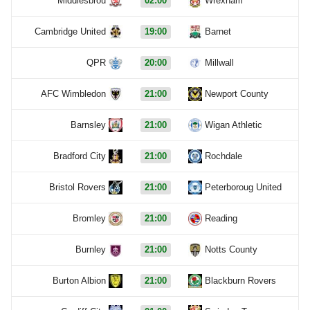
Middlesbrou
02:00
Wrexham
Cambridge United
19:00
Barnet
QPR
20:00
Millwall
AFC Wimbledon
21:00
Newport County
Barnsley
21:00
Wigan Athletic
Bradford City
21:00
Rochdale
Bristol Rovers
21:00
Peterboroug United
Bromley
21:00
Reading
Burnley
21:00
Notts County
Burton Albion
21:00
Blackburn Rovers