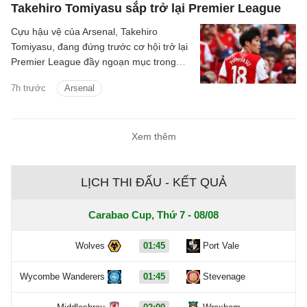
Takehiro Tomiyasu sắp trở lại Premier League
Cựu hậu vệ của Arsenal, Takehiro
Tomiyasu, đang đứng trước cơ hội trở lại
Premier League đầy ngoạn mục trong
màu áo Crystal Palace.
7h trước
Arsenal
Xem thêm
LỊCH THI ĐẤU - KẾT QUẢ
Carabao Cup, Thứ 7 - 08/08
Wolves
01:45
Port Vale
Wycombe Wanderers
01:45
Stevenage