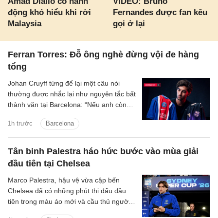
Amad Diallo có hành
VIDEO: Bruno
động khó hiểu khi rời
Fernandes được fan kêu
Malaysia
gọi ở lại
Ferran Torres: Đỗ ông nghè đừng vội đe hàng
tổng
Johan Cruyff từng để lại một câu nói
thường được nhắc lại như nguyên tắc bất
thành văn tại Barcelona: “Nếu anh còn
lưỡng lự về việc thi đấu cho FC
1h trước
Barcelona
Barcelona, anh không còn hữu ích với
chúng tôi nữa.”
Tân binh Palestra háo hức bước vào mùa giải
đầu tiên tại Chelsea
Marco Palestra, hậu vệ vừa cập bến
Chelsea đã có những phút thi đấu đầu
tiên trong màu áo mới và cầu thủ người
Italia háo hức tranh tài mùa giải mới.