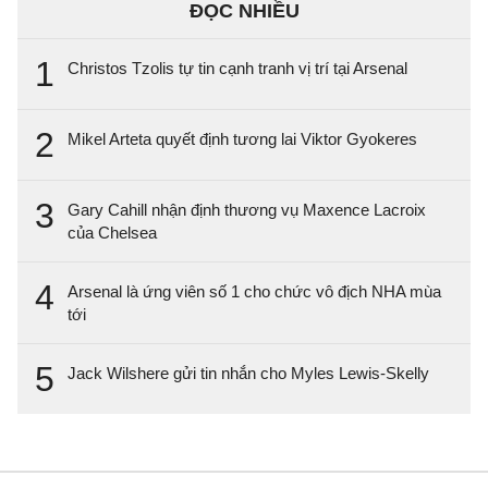
ĐỌC NHIỀU
1
Christos Tzolis tự tin cạnh tranh vị trí tại Arsenal
2
Mikel Arteta quyết định tương lai Viktor Gyokeres
3
Gary Cahill nhận định thương vụ Maxence Lacroix
của Chelsea
4
Arsenal là ứng viên số 1 cho chức vô địch NHA mùa
tới
5
Jack Wilshere gửi tin nhắn cho Myles Lewis-Skelly