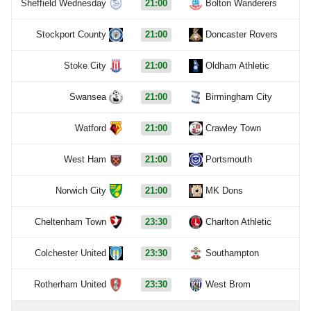
Sheffield Wednesday
21:00
Bolton Wanderers
Stockport County
21:00
Doncaster Rovers
Stoke City
21:00
Oldham Athletic
Swansea
21:00
Birmingham City
Watford
21:00
Crawley Town
West Ham
21:00
Portsmouth
Norwich City
21:00
MK Dons
Cheltenham Town
23:30
Charlton Athletic
Colchester United
23:30
Southampton
Rotherham United
23:30
West Brom