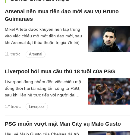
Arsenal nên mua tiền đạo mới sau vụ Bruno
Guimaraes
Mikel Arteta được khuyên nên tập trung
vào việc chiêu mộ một tiền đạo mới, sau
khi Arsenal đạt thỏa thuận trị giá 75 triệu
bảng để chiêu mộ Bruno Guimaraes.
11' trước
Arsenal
Liverpool hỏi mua cầu thủ 18 tuổi của PSG
Liverpool đang nhắm đến việc chiêu mộ
đồng thời hai tài năng tấn công từ PSG,
sau khi liên hệ trực tiếp với người đại
diện mới của Ibrahim Mbaye.
17' trước
Liverpool
PSG muốn vượt mặt Man City vụ Malo Gusto
Hậu vệ Malo Gusto của Chelsea đã trở