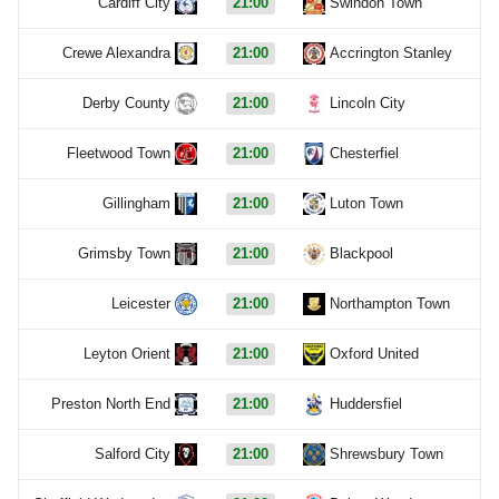
Cardiff City
21:00
Swindon Town
Crewe Alexandra
21:00
Accrington Stanley
Derby County
21:00
Lincoln City
Fleetwood Town
21:00
Chesterfiel
Gillingham
21:00
Luton Town
Grimsby Town
21:00
Blackpool
Leicester
21:00
Northampton Town
Leyton Orient
21:00
Oxford United
Preston North End
21:00
Huddersfiel
Salford City
21:00
Shrewsbury Town