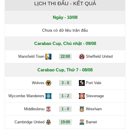
LỊCH THI ĐẤU - KẾT QUẢ
Ngày - 10/08
Chưa có dữ liệu trận đấu
Carabao Cup, Chủ nhật - 09/08
Mansfield Town
22:00
Sheffield United
Carabao Cup, Thứ 7 - 08/08
Wolves
3 - 0
Port Vale
Wycombe Wanderers
1 - 2
Stevenage
Middlesbrou
1 - 0
Wrexham
Cambridge United
19:00
Barnet