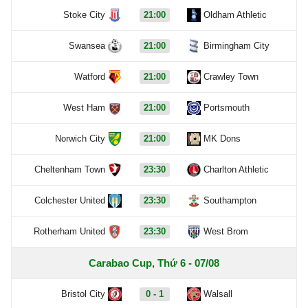
Stoke City
21:00
Oldham Athletic
Swansea
21:00
Birmingham City
Watford
21:00
Crawley Town
West Ham
21:00
Portsmouth
Norwich City
21:00
MK Dons
Cheltenham Town
23:30
Charlton Athletic
Colchester United
23:30
Southampton
Rotherham United
23:30
West Brom
Carabao Cup, Thứ 6 - 07/08
Bristol City
0 - 1
Walsall