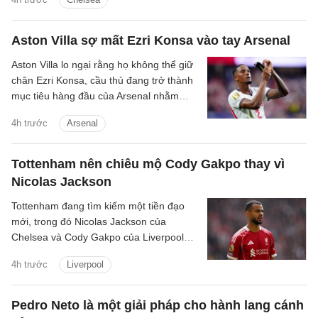
Aston Villa sợ mất Ezri Konsa vào tay Arsenal
Aston Villa lo ngại rằng họ không thể giữ
chân Ezri Konsa, cầu thủ đang trở thành
mục tiêu hàng đầu của Arsenal nhằm
nâng cấp hàng thủ.
4h trước
Arsenal
Tottenham nên chiêu mộ Cody Gakpo thay vì
Nicolas Jackson
Tottenham đang tìm kiếm một tiền đạo
mới, trong đó Nicolas Jackson của
Chelsea và Cody Gakpo của Liverpool
nằm trong danh sách chuyển nhượng
4h trước
Liverpool
của họ.
Pedro Neto là một giải pháp cho hành lang cánh