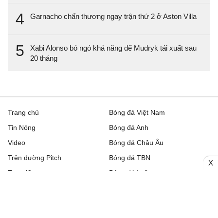
4
Garnacho chấn thương ngay trận thứ 2 ở Aston Villa
5
Xabi Alonso bỏ ngỏ khả năng để Mudryk tái xuất sau
20 tháng
Trang chủ
Bóng đá Việt Nam
Tin Nóng
Bóng đá Anh
Video
Bóng đá Châu Âu
Trên đường Pitch
Bóng đá TBN
X
Trực tiếp
Bóng đá Italia
Bình luận
Lịch thi đấu bóng đá hôm nay
Nhận định bóng đá
Kết quả bóng đá
Chuyển nhượng
Bảng xếp hạng