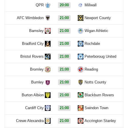
QPR
20:00
Millwall
AFC Wimbledon
21:00
Newport County
Barnsley
21:00
Wigan Athletic
Bradford City
21:00
Rochdale
Bristol Rovers
21:00
Peterboroug United
Bromley
21:00
Reading
Burnley
21:00
Notts County
Burton Albion
21:00
Blackburn Rovers
Cardiff City
21:00
Swindon Town
Crewe Alexandra
21:00
Accrington Stanley