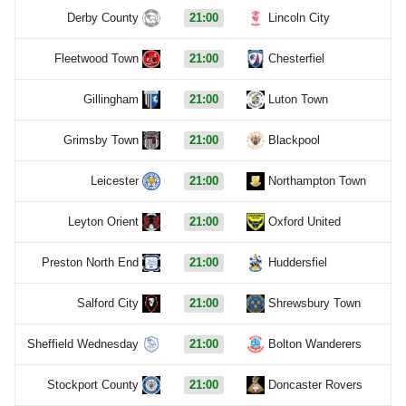
Derby County
21:00
Lincoln City
Fleetwood Town
21:00
Chesterfiel
Gillingham
21:00
Luton Town
Grimsby Town
21:00
Blackpool
Leicester
21:00
Northampton Town
Leyton Orient
21:00
Oxford United
Preston North End
21:00
Huddersfiel
Salford City
21:00
Shrewsbury Town
Sheffield Wednesday
21:00
Bolton Wanderers
Stockport County
21:00
Doncaster Rovers