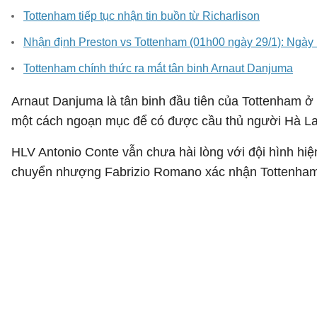
Tottenham tiếp tục nhận tin buồn từ Richarlison
Nhận định Preston vs Tottenham (01h00 ngày 29/1): Ngày 
Tottenham chính thức ra mắt tân binh Arnaut Danjuma
Arnaut Danjuma là tân binh đầu tiên của Tottenham ở
một cách ngoạn mục để có được cầu thủ người Hà L
HLV Antonio Conte vẫn chưa hài lòng với đội hình hiệ
chuyển nhượng Fabrizio Romano xác nhận Tottenham đ