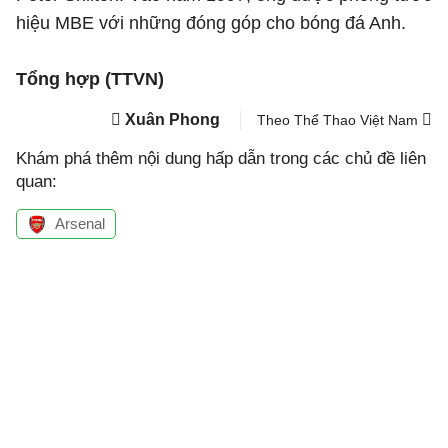
hiệu MBE với những đóng góp cho bóng đá Anh.
Tổng hợp (TTVN)
Xuân Phong
Theo Thể Thao Việt Nam
Khám phá thêm nội dung hấp dẫn trong các chủ đề liên
quan:
Arsenal