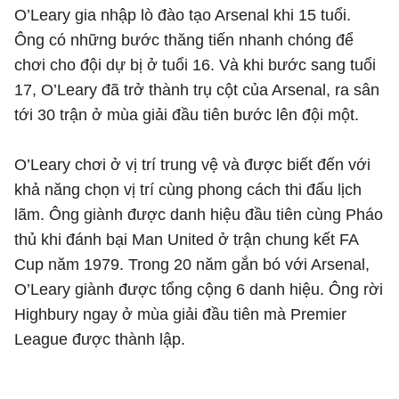
O’Leary gia nhập lò đào tạo Arsenal khi 15 tuổi.
Ông có những bước thăng tiến nhanh chóng để
chơi cho đội dự bị ở tuổi 16. Và khi bước sang tuổi
17, O’Leary đã trở thành trụ cột của Arsenal, ra sân
tới 30 trận ở mùa giải đầu tiên bước lên đội một.
O’Leary chơi ở vị trí trung vệ và được biết đến với
khả năng chọn vị trí cùng phong cách thi đấu lịch
lãm. Ông giành được danh hiệu đầu tiên cùng Pháo
thủ khi đánh bại Man United ở trận chung kết FA
Cup năm 1979. Trong 20 năm gắn bó với Arsenal,
O’Leary giành được tổng cộng 6 danh hiệu. Ông rời
Highbury ngay ở mùa giải đầu tiên mà Premier
League được thành lập.