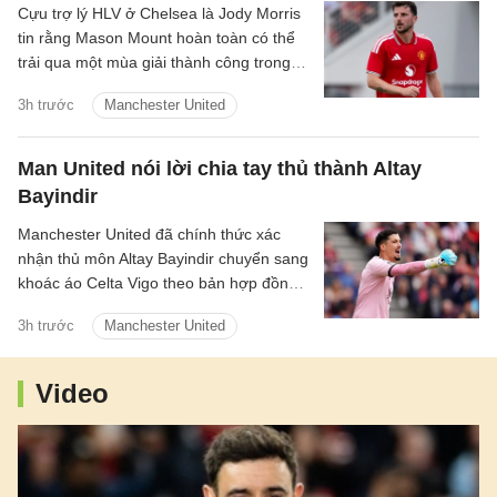
Cựu trợ lý HLV ở Chelsea là Jody Morris
tin rằng Mason Mount hoàn toàn có thể
trải qua một mùa giải thành công trong
màu áo Man United, trở thành một trong
3h trước
Manchester United
những nhân tố quan trọng dưới thời HLV
Michael Carrick.
Man United nói lời chia tay thủ thành Altay
Bayindir
Manchester United đã chính thức xác
nhận thủ môn Altay Bayindir chuyển sang
khoác áo Celta Vigo theo bản hợp đồng
cho mượn trong mùa giải mới.
3h trước
Manchester United
Video