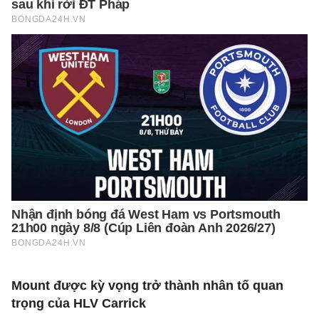
Mount được kỳ vọng trở thành nhân tố quan
trọng của HLV Carrick