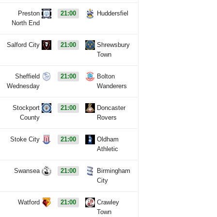
Preston
21:00
Huddersfiel
North End
Salford City
21:00
Shrewsbury
Town
Sheffield
21:00
Bolton
Wednesday
Wanderers
Stockport
21:00
Doncaster
County
Rovers
Stoke City
21:00
Oldham
Athletic
Swansea
21:00
Birmingham
City
Watford
21:00
Crawley
Town