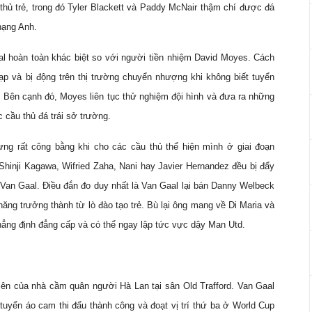
thủ trẻ, trong đó Tyler Blackett và Paddy McNair thậm chí được đá
hạng Anh.
l hoàn toàn khác biệt so với người tiền nhiệm David Moyes. Cách
p và bị động trên thị trường chuyển nhượng khi không biết tuyển
 Bên cạnh đó, Moyes liên tục thử nghiệm đội hình và đưa ra những
c cầu thủ đá trái sở trường.
ưng rất công bằng khi cho các cầu thủ thể hiện mình ở giai đoạn
hinji Kagawa, Wifried Zaha, Nani hay Javier Hernandez đều bị đẩy
c Van Gaal. Điều đắn đo duy nhất là Van Gaal lại bán Danny Welbeck
ăng trưởng thành từ lò đào tạo trẻ. Bù lại ông mang về Di Maria và
hẳng định đẳng cấp và có thể ngay lập tức vực dậy Man Utd.
iên của nhà cầm quân người Hà Lan tại sân Old Trafford. Van Gaal
tuyển áo cam thi đấu thành công và đoạt vị trí thứ ba ở World Cup