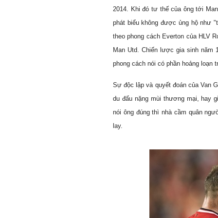
2014. Khi đó tư thế của ông tới Ma
phát biểu không được ủng hộ như "
theo phong cách Everton của HLV Rob
Man Utd. Chiến lược gia sinh năm 
phong cách nói có phần hoảng loạn 
Sự độc lập và quyết đoán của Van Ga
du đấu nặng mùi thương mại, hay gi
nói ông đúng thì nhà cầm quân ngườ
lay.