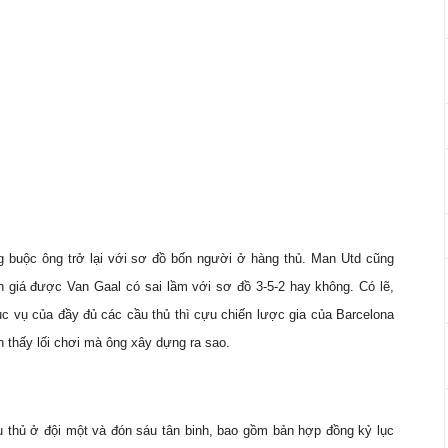
ng buộc ông trở lại với sơ đồ bốn người ở hàng thủ. Man Utd cũng
h giá được Van Gaal có sai lầm với sơ đồ 3-5-2 hay không. Có lẽ,
c vụ của đầy đủ các cầu thủ thì cựu chiến lược gia của Barcelona
 thấy lối chơi mà ông xây dựng ra sao.
u thủ ở đội một và đón sáu tân binh, bao gồm bản hợp đồng kỷ lục