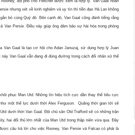
o Rooney, đội phó cho Fletcher được xem là hợp lý. Van Gaal hoàn
ersie nhưng xét về kinh nghiệm và uy tín thì tiền đạo Hà Lan không
n gắn bó cùng Quỷ đỏ. Bên cạnh đó, Van Gaal cũng đánh tiếng rằng
 cả Van Persie. Điều này giúp ông đảm bảo sự hài hòa trong phòng
ủa Van Gaal là tạo cơ hội cho Adan Januzaj, sử dụng hợp lý Juan
c này Van Gaal vẫn đang đi đúng đường trong cách đối nhân xử thế
khôi phục Man Utd. Những tín hiệu tích cực dần thay thế tiêu cực
 như một thế lực dưới thời Alex Ferguson. Quãng thời gian tới sẽ
 Utd dưới thời Van Gaal. Đội chủ sân Old Trafford sẽ có những trận
y, hai đối thủ lớn nhất của Man Utd trong thập niên vừa qua. Đây
được câu trả lời cho việc Rooney, Van Persie và Falcao có phải là