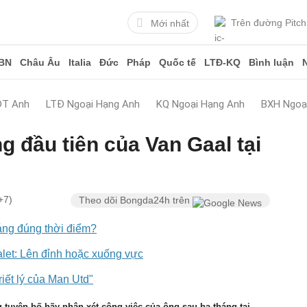
Trên đường Pitch
Mới nhất
BN
Châu Âu
Italia
Đức
Pháp
Quốc tế
LTĐ-KQ
Bình luận
ĐT Anh
LTĐ Ngoại Hạng Anh
KQ Ngoại Hạng Anh
BXH Ngoạ
g đầu tiên của Van Gaal tại
+7)
Theo dõi Bongda24h trên
áng đúng thời điểm?
let: Lên đỉnh hoặc xuống vực
riết lý của Man Utd"
 tuyên bố hãy nhận xét công việc của ông sau ba tháng tại