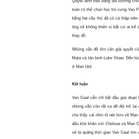
Quyết định trao băng đội trưởng ch
toàn có thể chọn học trò cưng Van P
bằng hai cầu thủ đã có cả thập niê
ông sẽ không thiên vị bất cứ ai kể
thay đồ.
Những vấn đề lớn cần giải quyết c
Mata và tân binh Luke Shaw. Đến lú
ở Man Utd.
Kết luận
Van Gaal vẫn chỉ bắt đầu giai đoạn 
nhưng vẫn còn rất xa để đội trở lại
cho thấy cái nhìn rõ nét hơn về Man
đấu khó khăn với Chelsea và Man Cit
sẽ là quãng thời gian Van Gaal tìm 