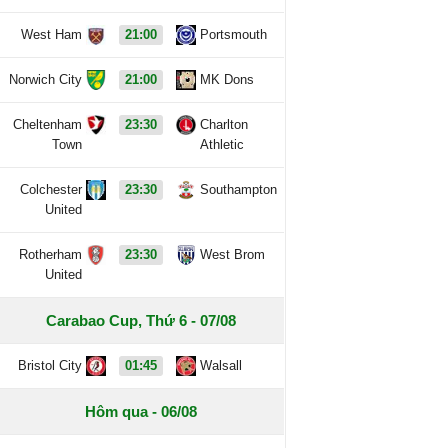
West Ham
21:00
Portsmouth
Norwich City
21:00
MK Dons
Cheltenham
23:30
Charlton
Town
Athletic
Colchester
23:30
Southampton
United
Rotherham
23:30
West Brom
United
Carabao Cup, Thứ 6 - 07/08
Bristol City
01:45
Walsall
Hôm qua - 06/08