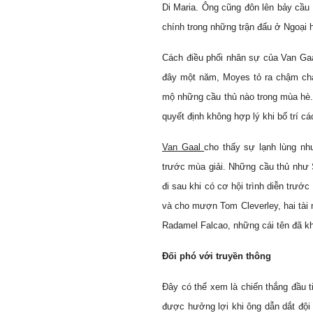
Di Maria. Ông cũng đôn lên bảy cầu 
chính trong những trận đấu ở Ngoại 
Cách điều phối nhân sự của Van Gaa
đây một năm, Moyes tỏ ra chậm chạ
mộ những cầu thủ nào trong mùa hè.
quyết định không hợp lý khi bố trí cá
Van Gaal
cho thấy sự lạnh lùng nh
trước mùa giải. Những cầu thủ như S
đi sau khi có cơ hội trình diễn trướ
và cho mượn Tom Cleverley, hai tài n
Radamel Falcao, những cái tên đã k
Đối phó với truyền thông
Đây có thể xem là chiến thắng đầu t
được hưởng lợi khi ông dẫn dắt đội 