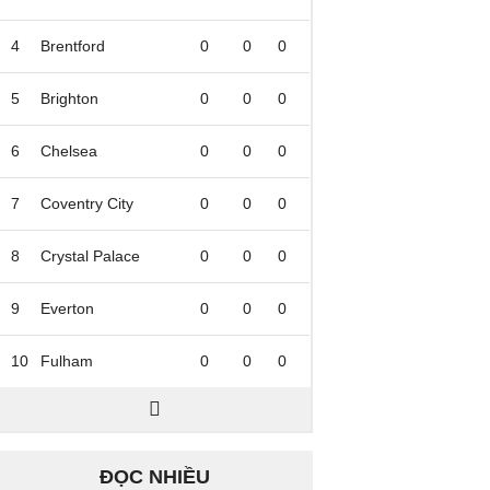
4
Brentford
0
0
0
5
Brighton
0
0
0
6
Chelsea
0
0
0
7
Coventry City
0
0
0
8
Crystal Palace
0
0
0
9
Everton
0
0
0
10
Fulham
0
0
0
ĐỌC NHIỀU