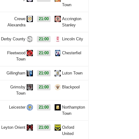
Town
Crewe
21:00
Accrington
Alexandra
Stanley
Derby County
21:00
Lincoln City
Fleetwood
21:00
Chesterfiel
Town
Gillingham
21:00
Luton Town
Grimsby
21:00
Blackpool
Town
Leicester
21:00
Northampton
Town
Leyton Orient
21:00
Oxford
United