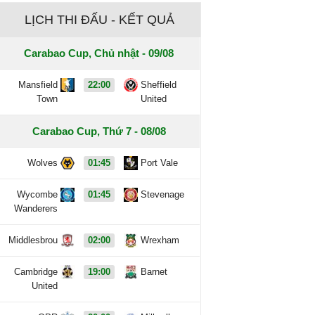
LỊCH THI ĐẤU - KẾT QUẢ
Carabao Cup, Chủ nhật - 09/08
Mansfield
22:00
Sheffield
Town
United
Carabao Cup, Thứ 7 - 08/08
Wolves
01:45
Port Vale
Wycombe
01:45
Stevenage
Wanderers
Middlesbrou
02:00
Wrexham
Cambridge
19:00
Barnet
United