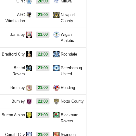
QPR
20:00
Millwall
AFC
21:00
Newport
Wimbledon
County
Barnsley
21:00
Wigan
Athletic
Bradford City
21:00
Rochdale
Bristol
21:00
Peterboroug
Rovers
United
Bromley
21:00
Reading
Burnley
21:00
Notts County
Burton Albion
21:00
Blackburn
Rovers
Cardiff City
21:00
Swindon