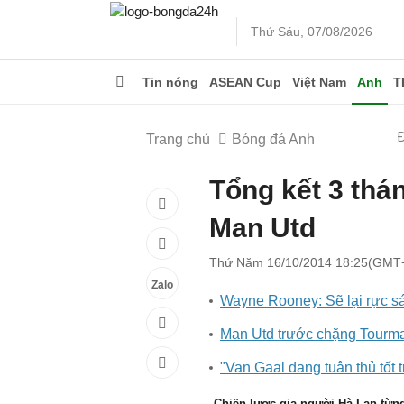
Thứ Sáu, 07/08/2026
Tin nóng
ASEAN Cup
Việt Nam
Anh
T
Trang chủ
Bóng đá Anh
Tổng kết 3 thán
Man Utd
Thứ Năm 16/10/2014 18:25(GMT
Zalo
Wayne Rooney: Sẽ lại rực s
Man Utd trước chặng Tourma
"Van Gaal đang tuân thủ tốt t
Chiến lược gia người Hà Lan từng