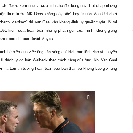
n Utd được xem như vị cứu tinh cho đội bóng này. Bất chấp những
trận thua trước MK Dons không gây sốc" hay "muốn Man Utd chơi
erto Martinez" thì Van Gaal vẫn khẳng định uy quyền tuyệt đối tại
1951 kiểm soát hoàn toàn những phát ngôn của mình, không giống
trước báo chí của David Moyes.
al thể hiện qua việc ông sẵn sàng chỉ trích ban lãnh đạo vì chuyến
ải thích lý do bán Welbeck theo cách riêng của ông. Khi Van Gaal
i Hà Lan tin tưởng hoàn toàn vào bản thân và không bao giờ lung