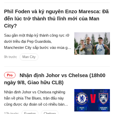
Phil Foden và kỷ nguyên Enzo Maresca: Đã
đến lúc trở thành thủ lĩnh mới của Man
City?
Sau gần một thập kỷ thành công rực rỡ
dưới triều đại Pep Guardiola,
Manchester City sắp bước vào mùa giải
2026/2027 với sự thay đổi mang tính
9h trước
Man City
bước ngoặt trên băng ghế chỉ đạo.
Nhận định Johor vs Chelsea (18h00
Pro
ngày 9/8, Giao hữu CLB)
Nhận định Johor vs Chelsea nghiêng
hẳn về phía The Blues, trận đấu này
cũng được dự đoán sẽ có nhiều bàn
thắng được ghi.
12h trước
Everton
Chelsea