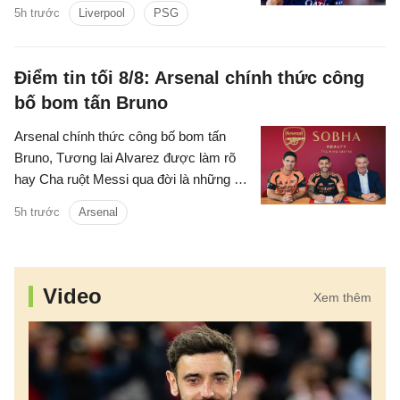
Tuy nhiên, khoảng cách về mức định giá
5h trước
Liverpool
PSG
giữa hai CLB đang là trở ngại lớn đối với
thương vụ này.
Điểm tin tối 8/8: Arsenal chính thức công
bố bom tấn Bruno
Arsenal chính thức công bố bom tấn
Bruno, Tương lai Alvarez được làm rõ
hay Cha ruột Messi qua đời là những tin
chính có trong điểm tin tối 8/8/2026.
5h trước
Arsenal
Video
Xem thêm