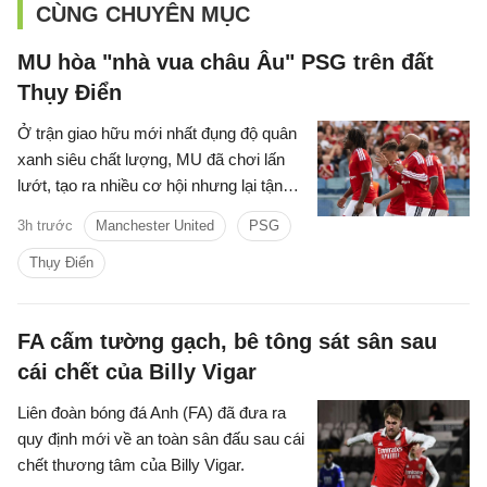
CÙNG CHUYÊN MỤC
MU hòa "nhà vua châu Âu" PSG trên đất
Thụy Điển
Ở trận giao hữu mới nhất đụng độ quân
xanh siêu chất lượng, MU đã chơi lấn
lướt, tạo ra nhiều cơ hội nhưng lại tận
dụng không tốt nên đành chấp nhận kết
3h trước
Manchester United
PSG
quả hòa.
Thụy Điển
FA cấm tường gạch, bê tông sát sân sau
cái chết của Billy Vigar
Liên đoàn bóng đá Anh (FA) đã đưa ra
quy định mới về an toàn sân đấu sau cái
chết thương tâm của Billy Vigar.