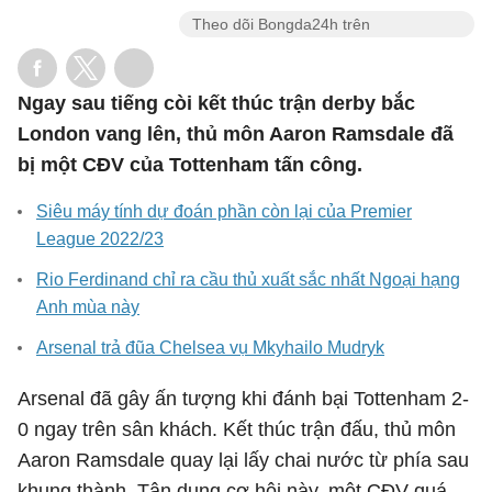
Theo dõi Bongda24h trên
Ngay sau tiếng còi kết thúc trận derby bắc
London vang lên, thủ môn Aaron Ramsdale đã
bị một CĐV của Tottenham tấn công.
Siêu máy tính dự đoán phần còn lại của Premier
League 2022/23
Rio Ferdinand chỉ ra cầu thủ xuất sắc nhất Ngoại hạng
Anh mùa này
Arsenal trả đũa Chelsea vụ Mkyhailo Mudryk
Arsenal đã gây ấn tượng khi đánh bại Tottenham 2-
0 ngay trên sân khách. Kết thúc trận đấu, thủ môn
Aaron Ramsdale quay lại lấy chai nước từ phía sau
khung thành. Tận dụng cơ hội này, một CĐV quá