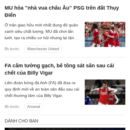
MU hòa "nhà vua châu Âu" PSG trên đất Thụy
Điển
Ở trận giao hữu mới nhất đụng độ quân
xanh siêu chất lượng, MU đã chơi lấn
lướt, tạo ra nhiều cơ hội nhưng lại tận
dụng không tốt nên đành chấp nhận kết
8h trước
Manchester United
quả hòa.
FA cấm tường gạch, bê tông sát sân sau cái
chết của Billy Vigar
Liên đoàn bóng đá Anh (FA) đã đưa ra
quy định mới về an toàn sân đấu sau cái
chết thương tâm của Billy Vigar.
9h trước
Arsenal