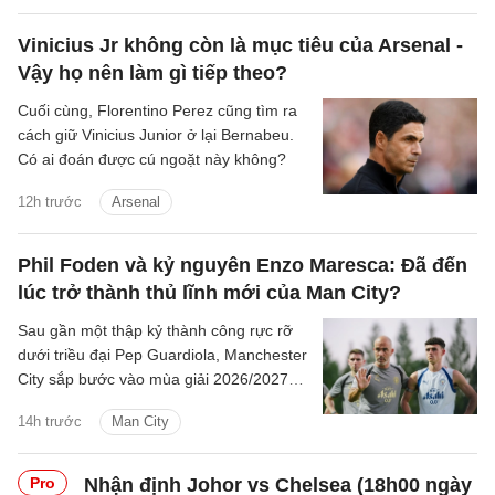
Vinicius Jr không còn là mục tiêu của Arsenal -
Vậy họ nên làm gì tiếp theo?
Cuối cùng, Florentino Perez cũng tìm ra
cách giữ Vinicius Junior ở lại Bernabeu.
Có ai đoán được cú ngoặt này không?
12h trước
Arsenal
Phil Foden và kỷ nguyên Enzo Maresca: Đã đến
lúc trở thành thủ lĩnh mới của Man City?
Sau gần một thập kỷ thành công rực rỡ
dưới triều đại Pep Guardiola, Manchester
City sắp bước vào mùa giải 2026/2027
với sự thay đổi mang tính bước ngoặt
14h trước
Man City
trên băng ghế chỉ đạo.
Pro
Nhận định Johor vs Chelsea (18h00 ngày