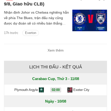
9/8, Giao hữu CLB)
Nhận định Johor vs Chelsea nghiêng hẳn
về phía The Blues, trận đấu này cũng
được dự đoán sẽ có nhiều bàn thắng
được ghi.
17h trước
Everton
Xem thêm
LỊCH THI ĐẤU - KẾT QUẢ
Carabao Cup, Thứ 3 - 11/08
Plymouth Argyle
02:00
Exeter City
Ngày - 10/08