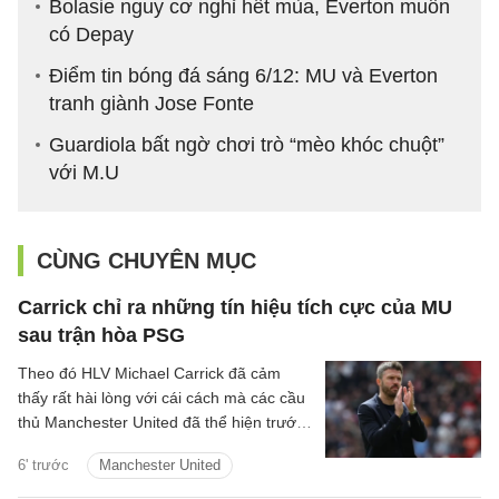
Bolasie nguy cơ nghỉ hết mùa, Everton muốn
có Depay
Điểm tin bóng đá sáng 6/12: MU và Everton
tranh giành Jose Fonte
Guardiola bất ngờ chơi trò “mèo khóc chuột”
với M.U
CÙNG CHUYÊN MỤC
Carrick chỉ ra những tín hiệu tích cực của MU
sau trận hòa PSG
Theo đó HLV Michael Carrick đã cảm
thấy rất hài lòng với cái cách mà các cầu
thủ Manchester United đã thể hiện trước
Paris Saint-Germain tại Gothenburg.
6' trước
Manchester United