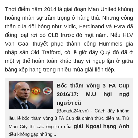
Thời điểm năm 2014 là giai đoạn Man United khủng
hoảng nhân sự trầm trọng ở hàng thủ. Những công
thần của đội bóng như Vidic, Ferdinand và Evra đã
đồng loạt rời bỏ CLB trước đó một năm. Nếu HLV
Van Gaal thuyết phục thành công Hummels gia
nhập sân Old Trafford, có lẽ giờ đây Quỷ đỏ đã ở
một vị thế hoàn toàn khác thay vì ngụp lặn ở giữa
bảng xếp hạng trong nhiều mùa giải liên tiếp.
Bốc thăm vòng 3 FA Cup
2016/17: M.U hội ngộ
người cũ
(Bongda24h.vn) - Cách đây không
lâu, lễ bốc thăm vòng 3 FA Cup đã chính thức diễn ra. Trừ
giải Ngoại hạng Anh
Man City thì các ông lớn của
đều không gặp những...