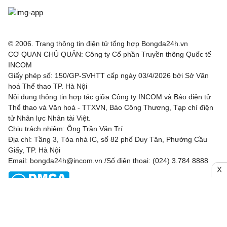
© 2006. Trang thông tin điện tử tổng hợp Bongda24h.vn
CƠ QUAN CHỦ QUẢN: Công ty Cổ phần Truyền thông Quốc tế
INCOM
Giấy phép số: 150/GP-SVHTT cấp ngày 03/4/2026 bởi Sở Văn
hoá Thể thao TP. Hà Nội
Nội dung thông tin hợp tác giữa Công ty INCOM và Báo điện tử
Thể thao và Văn hoá - TTXVN, Báo Công Thương, Tạp chí điện
tử Nhân lực Nhân tài Việt.
Chịu trách nhiệm: Ông Trần Văn Trí
Địa chỉ: Tầng 3, Tòa nhà IC, số 82 phố Duy Tân, Phường Cầu
Giấy, TP. Hà Nội
Email: bongda24h@incom.vn /Số điện thoại: (024) 3.784 8888
X
RSS
|
Theo dõi chúng tôi
Liên hệ
Quảng cáo
(024) 3.784 8888