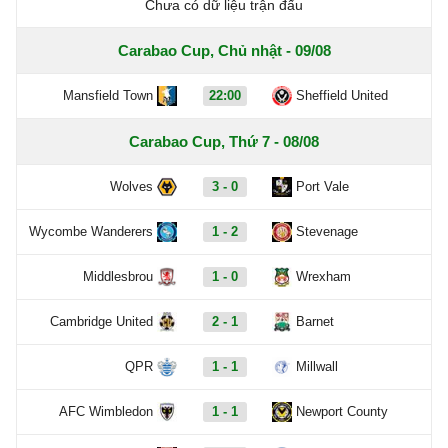
Chưa có dữ liệu trận đấu
Carabao Cup, Chủ nhật - 09/08
Mansfield Town
22:00
Sheffield United
Carabao Cup, Thứ 7 - 08/08
Wolves
3 - 0
Port Vale
Wycombe Wanderers
1 - 2
Stevenage
Middlesbrou
1 - 0
Wrexham
Cambridge United
2 - 1
Barnet
QPR
1 - 1
Millwall
AFC Wimbledon
1 - 1
Newport County