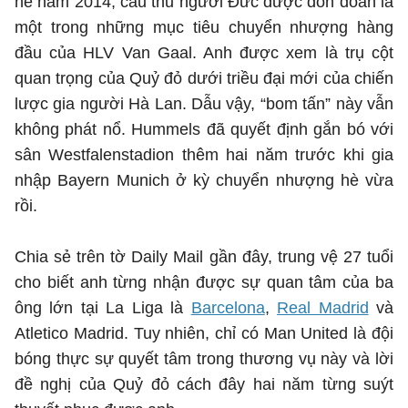
hè năm 2014, cầu thủ người Đức được đồn đoán là
một trong những mục tiêu chuyển nhượng hàng
đầu của HLV Van Gaal. Anh được xem là trụ cột
quan trọng của Quỷ đỏ dưới triều đại mới của chiến
lược gia người Hà Lan. Dẫu vậy, “bom tấn” này vẫn
không phát nổ. Hummels đã quyết định gắn bó với
sân Westfalenstadion thêm hai năm trước khi gia
nhập Bayern Munich ở kỳ chuyển nhượng hè vừa
rồi.
Chia sẻ trên tờ Daily Mail gần đây, trung vệ 27 tuổi
cho biết anh từng nhận được sự quan tâm của ba
ông lớn tại La Liga là
Barcelona
,
Real Madrid
và
Atletico Madrid. Tuy nhiên, chỉ có Man United là đội
bóng thực sự quyết tâm trong thương vụ này và lời
đề nghị của Quỷ đỏ cách đây hai năm từng suýt