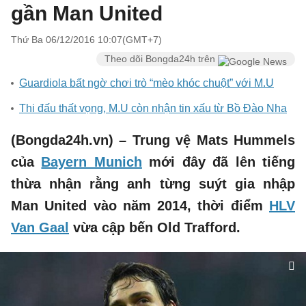
gần Man United
Thứ Ba 06/12/2016 10:07(GMT+7)
Theo dõi Bongda24h trên
Guardiola bất ngờ chơi trò “mèo khóc chuột” với M.U
Thi đấu thất vọng, M.U còn nhận tin xấu từ Bồ Đào Nha
(Bongda24h.vn) – Trung vệ Mats Hummels
của
Bayern Munich
mới đây đã lên tiếng
thừa nhận rằng anh từng suýt gia nhập
Man United vào năm 2014, thời điểm
HLV
Van Gaal
vừa cập bến Old Trafford.