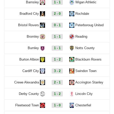
Barnsley
1 - 1
Wigan Athletic
Bradford City
2 - 0
Rochdale
Bristol Rovers
0 - 1
Peterboroug United
Bromley
1 - 1
Reading
Burnley
1 - 1
Notts County
Burton Albion
1 - 2
Blackburn Rovers
Cardiff City
3 - 2
Swindon Town
Crewe Alexandra
2 - 1
Accrington Stanley
Derby County
1 - 2
Lincoln City
Fleetwood Town
1 - 0
Chesterfiel