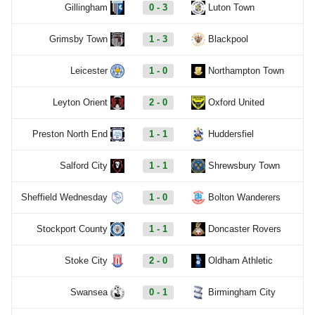
Gillingham
0 - 3
Luton Town
Grimsby Town
1 - 3
Blackpool
Leicester
1 - 0
Northampton Town
Leyton Orient
2 - 0
Oxford United
Preston North End
1 - 1
Huddersfiel
Salford City
1 - 1
Shrewsbury Town
Sheffield Wednesday
1 - 0
Bolton Wanderers
Stockport County
1 - 1
Doncaster Rovers
Stoke City
2 - 0
Oldham Athletic
Swansea
0 - 1
Birmingham City