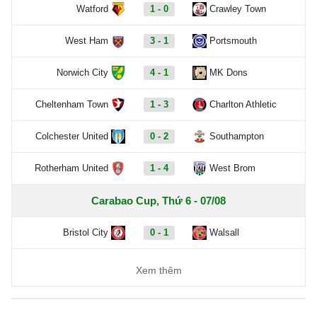
Watford
1 - 0
Crawley Town
West Ham
3 - 1
Portsmouth
Norwich City
4 - 1
MK Dons
Cheltenham Town
1 - 3
Charlton Athletic
Colchester United
0 - 2
Southampton
Rotherham United
1 - 4
West Brom
Carabao Cup, Thứ 6 - 07/08
Bristol City
0 - 1
Walsall
Xem thêm