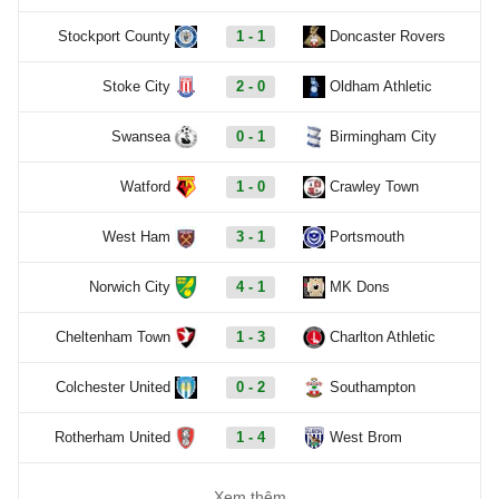
Stockport County
1 - 1
Doncaster Rovers
Stoke City
2 - 0
Oldham Athletic
Swansea
0 - 1
Birmingham City
Watford
1 - 0
Crawley Town
West Ham
3 - 1
Portsmouth
Norwich City
4 - 1
MK Dons
Cheltenham Town
1 - 3
Charlton Athletic
Colchester United
0 - 2
Southampton
Rotherham United
1 - 4
West Brom
Xem thêm