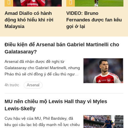
Amad Diallo có hành
VIDEO: Bruno
động khó hiểu khi rời
Fernandes được fan kêu
Malaysia
gọi ở lại
Điều kiện để Arsenal bán Gabriel Martinelli cho
Galatasaray?
Arsenal đã nhận được đề nghị từ
Galatasaray cho Gabriel Martinelli, nhưng
Pháo thủ sẽ chỉ đồng ý để cầu thủ người
Brazil ra đi nếu có một cầu thủ chạy cánh
4h trước
Arsenal
mới.
MU nên chiêu mộ Lewis Hall thay vì Myles
Lewis-Skelly
Cựu hậu vệ của MU, Phil Bardsley, đã
kêu gọi câu lạc bộ đẩy mạnh nỗ lực chiêu