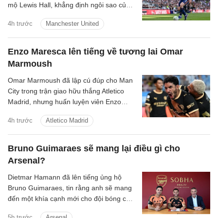
mộ Lewis Hall, khẳng định ngôi sao của
Newcastle sẽ là sự bổ sung hoàn hảo
4h trước
Manchester United
cho sân Old Trafford.
Enzo Maresca lên tiếng về tương lai Omar
Marmoush
Omar Marmoush đã lập cú đúp cho Man
City trong trận giao hữu thắng Atletico
Madrid, nhưng huấn luyện viên Enzo
Maresca lại tỏ ra kín đáo về tương lai của
4h trước
Atletico Madrid
anh.
Bruno Guimaraes sẽ mang lại điều gì cho
Arsenal?
Dietmar Hamann đã lên tiếng ủng hộ
Bruno Guimaraes, tin rằng anh sẽ mang
đến một khía cạnh mới cho đội bóng của
Mikel Arteta.
5h trước
Arsenal