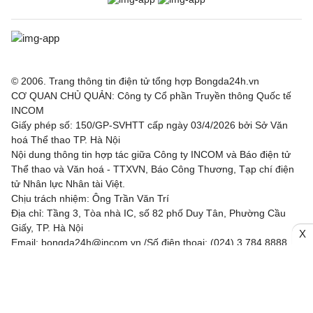
© 2006. Trang thông tin điện tử tổng hợp Bongda24h.vn
CƠ QUAN CHỦ QUẢN: Công ty Cổ phần Truyền thông Quốc tế
INCOM
Giấy phép số: 150/GP-SVHTT cấp ngày 03/4/2026 bởi Sở Văn
hoá Thể thao TP. Hà Nội
Nội dung thông tin hợp tác giữa Công ty INCOM và Báo điện tử
Thể thao và Văn hoá - TTXVN, Báo Công Thương, Tạp chí điện
tử Nhân lực Nhân tài Việt.
Chịu trách nhiệm: Ông Trần Văn Trí
Địa chỉ: Tầng 3, Tòa nhà IC, số 82 phố Duy Tân, Phường Cầu
Giấy, TP. Hà Nội
X
Email: bongda24h@incom.vn /Số điện thoại: (024) 3.784 8888
RSS
|
Theo dõi chúng tôi