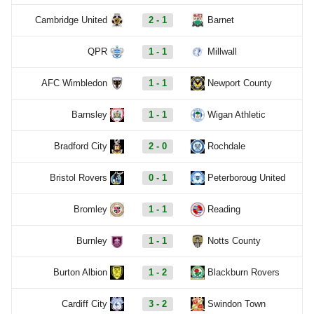
Cambridge United
2 - 1
Barnet
QPR
1 - 1
Millwall
AFC Wimbledon
1 - 1
Newport County
Barnsley
1 - 1
Wigan Athletic
Bradford City
2 - 0
Rochdale
Bristol Rovers
0 - 1
Peterboroug United
Bromley
1 - 1
Reading
Burnley
1 - 1
Notts County
Burton Albion
1 - 2
Blackburn Rovers
Cardiff City
3 - 2
Swindon Town