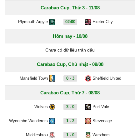
Carabao Cup, Thứ 3 - 11/08
Plymouth Argyle
02:00
Exeter City
Hôm nay - 10/08
Chưa có dữ liệu trận đấu
Carabao Cup, Chủ nhật - 09/08
Mansfield Town
0 - 3
Sheffield United
Carabao Cup, Thứ 7 - 08/08
Wolves
3 - 0
Port Vale
Wycombe Wanderers
1 - 2
Stevenage
Middlesbrou
1 - 0
Wrexham