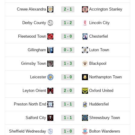
Crewe Alexandra
2 - 1
Accrington Stanley
Derby County
1 - 2
Lincoln City
Fleetwood Town
1 - 0
Chesterfiel
Gillingham
0 - 3
Luton Town
Grimsby Town
1 - 3
Blackpool
Leicester
1 - 0
Northampton Town
Leyton Orient
2 - 0
Oxford United
Preston North End
1 - 1
Huddersfiel
Salford City
1 - 1
Shrewsbury Town
Sheffield Wednesday
1 - 0
Bolton Wanderers