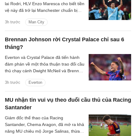
lai Rodri, HLV Enzo Maresca cho biết tiền
vệ này đã trở lại Manchester chuẩn bị
cho mùa giải mới.
3h trước
Man City
Brennan Johnson rời Crystal Palace chỉ sau 6
tháng?
Everton và Crystal Palace đã tiến hành
đàm phán về một thỏa thuận trao đổi cầu
thủ chạy cánh Dwight McNeil và Brennan
Johnson.
3h trước
Everton
MU nhận tin vui vụ theo đuổi cầu thủ của Racing
Santander
Giám đốc thể thao của Racing
Santander, Chema Aragon, đã mở ra khả
năng MU chiêu mộ Jorge Salinas, thừa