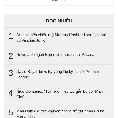
ĐỌC NHIỀU
1
Arsenal nên chiêu mộ Marcus Rashford sau thất bại
vụ Vinicius Junior
2
Newcastle ngăn Bruno Guimaraes tới Arsenal
3
David Raya được kỳ vọng lập kỳ tích ở Premier
League
4
Nico Gonzalez: "Tôi muốn tiếp tục gắn bó với Man
City"
5
Man United được khuyên phá lệ để giữ chân Bruno
Fernandes