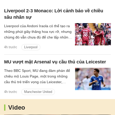
Liverpool 2-3 Monaco: Lời cảnh báo về chiều
sâu nhân sự
Liverpool của Andoni Iraola có thể tạo ra
những phút giây thăng hoa rực rỡ, nhưng
chừng đó vẫn chưa đủ để che lấp những
vết nứt trong hệ thống. Tập thể này có
4h trước
Liverpool
thể bùng lên dữ dội khi mọi mắt xích vận
hành đúng nhịp, song lại dễ chao đảo khi
cường độ suy giảm và sự kết nối bắt đầu
MU vượt mặt Arsenal vụ cầu thủ của Leicester
đứt gãy.
Theo BBC Sport, MU đang đàm phán để
chiêu mộ Louis Page, một trong những
cầu thủ trẻ triển vọng của Leicester,
người cũng được Arsenal quan tâm.
4h trước
Manchester United
Video