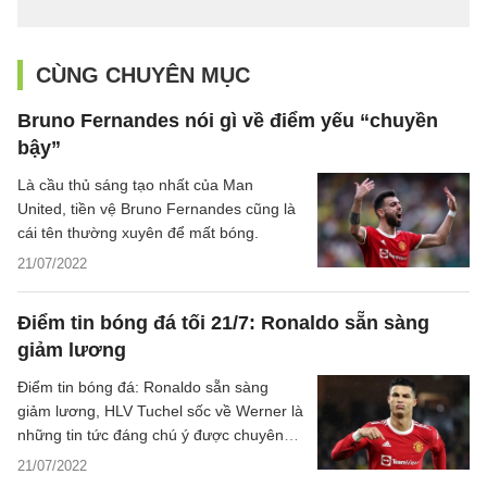
CÙNG CHUYÊN MỤC
Bruno Fernandes nói gì về điểm yếu “chuyền
bậy”
Là cầu thủ sáng tạo nhất của Man
United, tiền vệ Bruno Fernandes cũng là
cái tên thường xuyên để mất bóng.
21/07/2022
Điểm tin bóng đá tối 21/7: Ronaldo sẵn sàng
giảm lương
Điểm tin bóng đá: Ronaldo sẵn sàng
giảm lương, HLV Tuchel sốc về Werner là
những tin tức đáng chú ý được chuyên
trang Bóng đá 24h tổng hợp tối ngày
21/07/2022
21/7/2022.