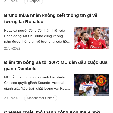
21/07/2022
Liverpool
giải mới.
Bruno thừa nhận không biết thông tin gì về
tương lai Ronaldo
Ngay cả người đồng đội thân thiết của
Ronaldo tại MU là Bruno cũng không
nắm được thông tin về tương lai của tiền
đạo người Bồ.
21/07/2022
Điểm tin bóng đá tối 20/7: MU dẫn đầu cuộc đua
giành Dembele
MU dẫn đầu cuộc đua giành Dembele,
Chelsea quyết giành Kounde, Arsenal
giành giật "kèo trái" chất lượng với Real...
là những tin tức nổi bật trong Điểm tin
20/07/2022
Manchester United
bóng đá tối 16/7/2022.
Chelsea chiêu mộ thành công Koulibaly nhờ