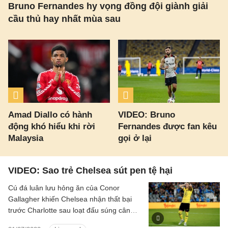
Bruno Fernandes hy vọng đồng đội giành giải
cầu thủ hay nhất mùa sau
Amad Diallo có hành
VIDEO: Bruno
động khó hiểu khi rời
Fernandes được fan kêu
Malaysia
gọi ở lại
VIDEO: Sao trẻ Chelsea sút pen tệ hại
Cú đá luân lưu hỏng ăn của Conor
Gallagher khiến Chelsea nhận thất bại
trước Charlotte sau loạt đấu súng cân
não trong trận giao hữu trước thềm mùa