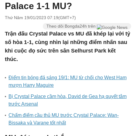
Palace 1-1 MU?
Thứ Năm 19/01/2023 07:19(GMT+7)
Theo dõi Bongda24h trên
Trận đấu Crystal Palace vs MU đã khép lại với tỷ
số hòa 1-1, cùng nhìn lại những điểm nhấn sau
khi cuộc đọ sức trên sân Selhurst Park kết
thúc.
Điểm tin bóng đá sáng 19/1: MU từ chối cho West Ham
mượn Harry Maguire
Bị Crystal Palace cầm hòa, David de Gea hạ quyết tâm
trước Arsenal
Chấm điểm cầu thủ MU trước Crystal Palace: Wan-
Bissaka và Varane tốt nhất