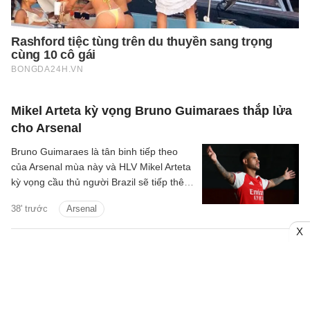
Mikel Arteta kỳ vọng Bruno Guimaraes thắp lửa
cho Arsenal
Bruno Guimaraes là tân binh tiếp theo
của Arsenal mùa này và HLV Mikel Arteta
kỳ vọng cầu thủ người Brazil sẽ tiếp thêm
chất thép cho đội hình Pháo thủ.
38' trước
Arsenal
X
Frank Leboeuf dự đoán cuộc đua vô địch ở
Ngoại hạng Anh mùa tới
Cựu hậu vệ của Chelsea và đội tuyển
Pháp, Frank Leboeuf, đã bày tỏ sự ủng