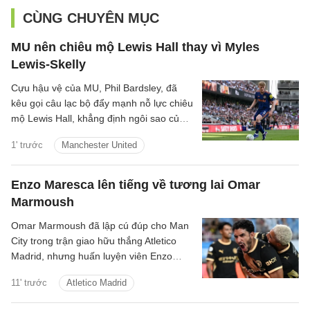
CÙNG CHUYÊN MỤC
MU nên chiêu mộ Lewis Hall thay vì Myles
Lewis-Skelly
Cựu hậu vệ của MU, Phil Bardsley, đã
kêu gọi câu lạc bộ đẩy mạnh nỗ lực chiêu
mộ Lewis Hall, khẳng định ngôi sao của
Newcastle sẽ là sự bổ sung hoàn hảo
1' trước
Manchester United
cho sân Old Trafford.
Enzo Maresca lên tiếng về tương lai Omar
Marmoush
Omar Marmoush đã lập cú đúp cho Man
City trong trận giao hữu thắng Atletico
Madrid, nhưng huấn luyện viên Enzo
Maresca lại tỏ ra kín đáo về tương lai của
11' trước
Atletico Madrid
anh.