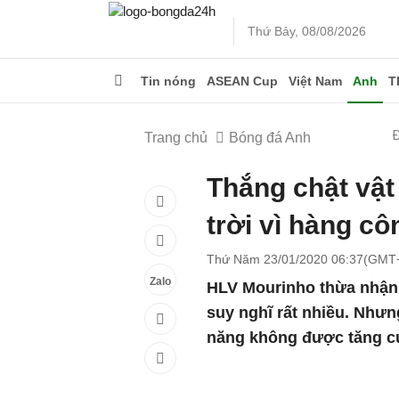
Thứ Bảy, 08/08/2026
Tin nóng
ASEAN Cup
Việt Nam
Anh
T
Trang chủ
Bóng đá Anh
Thắng chật vật
trời vì hàng cô
Thứ Năm 23/01/2020 06:37(GMT
Zalo
HLV Mourinho thừa nhận 
suy nghĩ rất nhiều. Như
năng không được tăng c