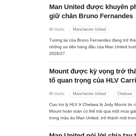
Man United được khuyên ph
giữ chân Bruno Fernandes
6h trước
Manchester United
Tương lai của Bruno Fernandes đang trở thà
những ưu tiên hàng đầu của Man United trư
2026/27.
Mount được kỳ vọng trở th
tố quan trọng của HLV Carr
8h trước
Manchester United
Chelsea
Cựu trợ lý HLV ở Chelsea là Jody Morris tin
Mount hoàn toàn có thể trải qua một mùa giả
trong màu áo Man United, trở thành một tro
quan trọng dưới thời HLV Michael Carrick.
Man United nói lời chia tay 