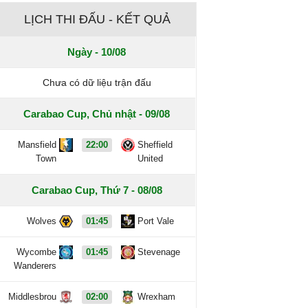
LỊCH THI ĐẤU - KẾT QUẢ
Ngày - 10/08
Chưa có dữ liệu trận đấu
Carabao Cup, Chủ nhật - 09/08
Mansfield
22:00
Sheffield
Town
United
Carabao Cup, Thứ 7 - 08/08
Wolves
01:45
Port Vale
Wycombe
01:45
Stevenage
Wanderers
Middlesbrou
02:00
Wrexham