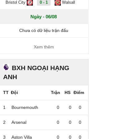
Bristol City
0 - 1
Walsall
Ngày - 06/08
Chưa có dữ liệu trận đấu
Xem thêm
BXH NGOẠI HẠNG
ANH
TT
Đội
Trận
HS
Điểm
1
Bournemouth
0
0
0
2
Arsenal
0
0
0
3
Aston Villa
0
0
0