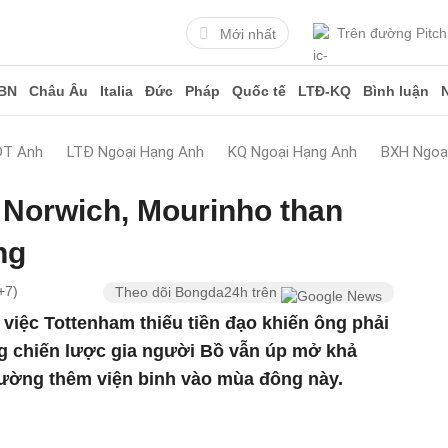
Trên đường Pitch
Mới nhất
BN
Châu Âu
Italia
Đức
Pháp
Quốc tế
LTĐ-KQ
Bình luận
ĐT Anh
LTĐ Ngoại Hạng Anh
KQ Ngoại Hạng Anh
BXH Ngoạ
 Norwich, Mourinho than
ng
+7)
Theo dõi Bongda24h trên
việc Tottenham thiếu tiền đạo khiến ông phải
ng chiến lược gia người Bồ vẫn úp mở khả
ường thêm viện binh vào mùa đông này.