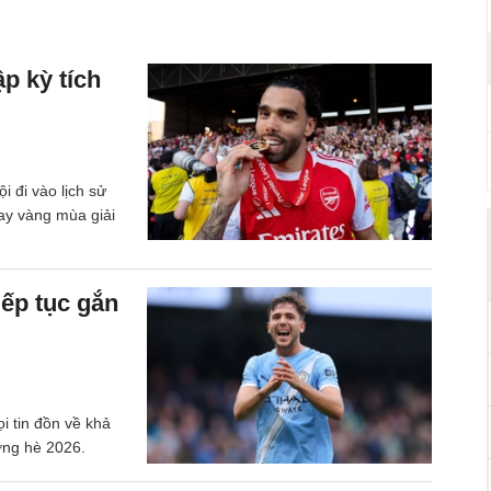
p kỳ tích
 đi vào lịch sử
ay vàng mùa giải
iếp tục gắn
i tin đồn về khả
ợng hè 2026.