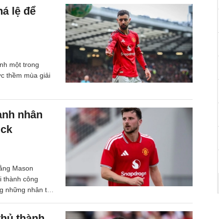
á lệ để
nh một trong
ớc thềm mùa giải
ành nhân
ick
 rằng Mason
i thành công
ng những nhân tố
thủ thành