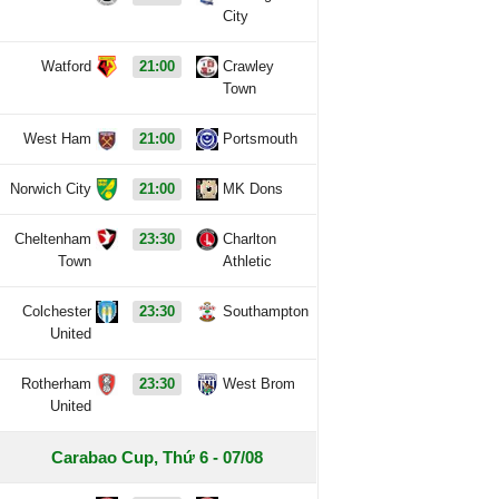
City
Watford
21:00
Crawley
Town
West Ham
21:00
Portsmouth
Norwich City
21:00
MK Dons
Cheltenham
23:30
Charlton
Town
Athletic
Colchester
23:30
Southampton
United
Rotherham
23:30
West Brom
United
Carabao Cup, Thứ 6 - 07/08