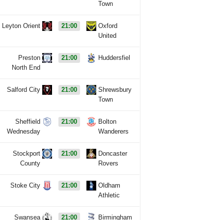
Town
Leyton Orient
21:00
Oxford
United
Preston
21:00
Huddersfiel
North End
Salford City
21:00
Shrewsbury
Town
Sheffield
21:00
Bolton
Wednesday
Wanderers
Stockport
21:00
Doncaster
County
Rovers
Stoke City
21:00
Oldham
Athletic
Swansea
21:00
Birmingham