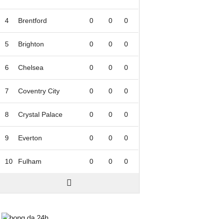
4
Brentford
0
0
0
5
Brighton
0
0
0
6
Chelsea
0
0
0
7
Coventry City
0
0
0
8
Crystal Palace
0
0
0
9
Everton
0
0
0
10
Fulham
0
0
0