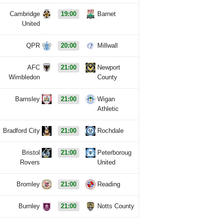
Cambridge
19:00
Barnet
United
QPR
20:00
Millwall
AFC
21:00
Newport
Wimbledon
County
Barnsley
21:00
Wigan
Athletic
Bradford City
21:00
Rochdale
Bristol
21:00
Peterboroug
Rovers
United
Bromley
21:00
Reading
Burnley
21:00
Notts County