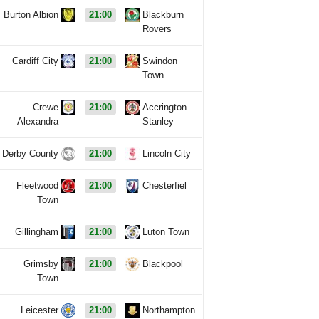
Burton Albion
21:00
Blackburn
Rovers
Cardiff City
21:00
Swindon
Town
Crewe
21:00
Accrington
Alexandra
Stanley
Derby County
21:00
Lincoln City
Fleetwood
21:00
Chesterfiel
Town
Gillingham
21:00
Luton Town
Grimsby
21:00
Blackpool
Town
Leicester
21:00
Northampton