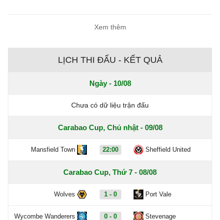
Xem thêm
LỊCH THI ĐẤU - KẾT QUẢ
Ngày - 10/08
Chưa có dữ liệu trận đấu
Carabao Cup, Chủ nhật - 09/08
Mansfield Town
22:00
Sheffield United
Carabao Cup, Thứ 7 - 08/08
Wolves
1 - 0
Port Vale
Wycombe Wanderers
0 - 0
Stevenage