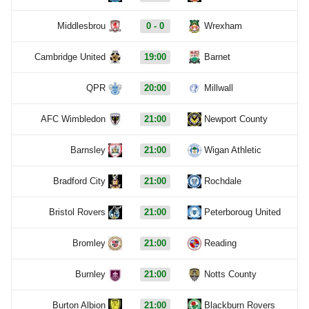
Middlesbrou
0 - 0
Wrexham
Cambridge United
19:00
Barnet
QPR
20:00
Millwall
AFC Wimbledon
21:00
Newport County
Barnsley
21:00
Wigan Athletic
Bradford City
21:00
Rochdale
Bristol Rovers
21:00
Peterboroug United
Bromley
21:00
Reading
Burnley
21:00
Notts County
Burton Albion
21:00
Blackburn Rovers