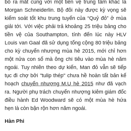
bố ra mắt cùng với một tiền vệ trung tâm khác là
Morgan Schneiderlin. Bộ đôi này được kỳ vọng sẽ
kiểm soát tốt khu trung tuyến của “Quỷ đỏ” ở mùa
giải tới. Với việc phải trả khoảng 25 triệu bảng cho
tiền vệ của Southampton, tính đến lúc này HLV
Louis van Gaal đã sử dụng tổng cộng 80 triệu bảng
cho kỳ chuyển nhượng mùa hè 2015, mới chỉ hơn
một nửa con số mà ông chi tiêu vào mùa hè năm
ngoái. Tuy nhiên theo dự kiến, Man đỏ vẫn sẽ tiếp
tục đi chợ bởi "tulip thép" chưa hề hoàn tất bản kế
hoạch
chuyển nhượng M.U hè 2015
như đã vạch
ra. Người phụ trách chuyển nhượng kiêm giám đốc
điều hành Ed Woodward sẽ có một mùa hè hứa
hẹn là còn bận rộn hơn năm ngoái.
Hàn Phi