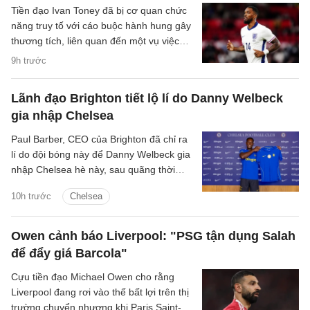
Tiền đạo Ivan Toney đã bị cơ quan chức
năng truy tố với cáo buộc hành hung gây
thương tích, liên quan đến một vụ việc
xảy ra tại hộp đêm vào tháng 12/2025.
9h trước
Lãnh đạo Brighton tiết lộ lí do Danny Welbeck
gia nhập Chelsea
Paul Barber, CEO của Brighton đã chỉ ra
lí do đội bóng này để Danny Welbeck gia
nhập Chelsea hè này, sau quãng thời
gian chơi ấn tượng tại Brighton.
10h trước
Chelsea
Owen cảnh báo Liverpool: "PSG tận dụng Salah
để đẩy giá Barcola"
Cựu tiền đạo Michael Owen cho rằng
Liverpool đang rơi vào thế bất lợi trên thị
trường chuyển nhượng khi Paris Saint-