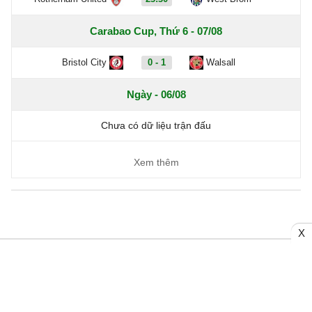
Carabao Cup, Thứ 6 - 07/08
Bristol City
0 - 1
Walsall
Ngày - 06/08
Chưa có dữ liệu trận đấu
Xem thêm
X
Trang chủ
Bóng đá Việt Nam
Tin Nóng
Bóng đá Anh
Video
Bóng đá Châu Âu