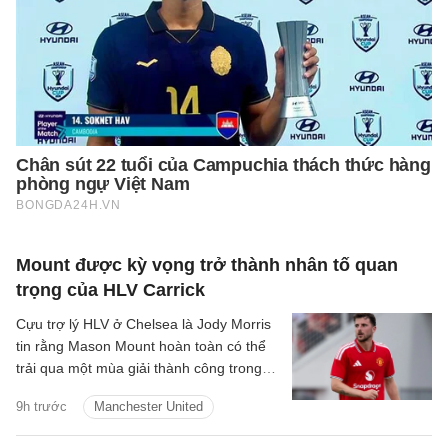
Mount được kỳ vọng trở thành nhân tố quan
trọng của HLV Carrick
Cựu trợ lý HLV ở Chelsea là Jody Morris
tin rằng Mason Mount hoàn toàn có thể
trải qua một mùa giải thành công trong
màu áo Man United, trở thành một trong
9h trước
Manchester United
những nhân tố quan trọng dưới thời HLV
Michael Carrick.