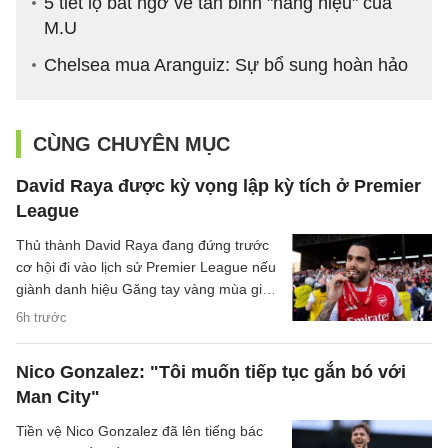
5 tiết lộ bất ngờ về tân binh "hàng hiệu" của
M.U
Chelsea mua Aranguiz: Sự bổ sung hoàn hảo
CÙNG CHUYÊN MỤC
David Raya được kỳ vọng lập kỳ tích ở Premier
League
Thủ thành David Raya đang đứng trước
cơ hội đi vào lịch sử Premier League nếu
giành danh hiệu Găng tay vàng mùa giải
2026/27.
6h trước
Nico Gonzalez: "Tôi muốn tiếp tục gắn bó với
Man City"
Tiền vệ Nico Gonzalez đã lên tiếng bác