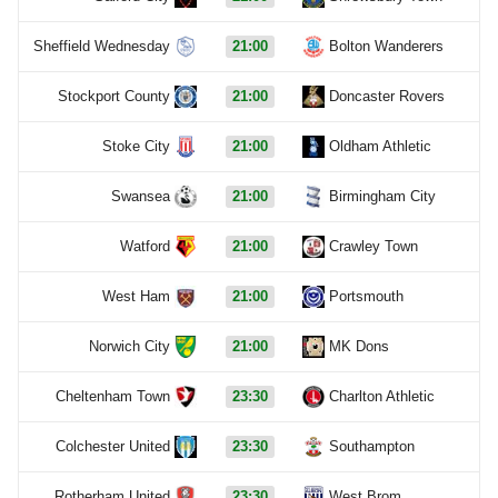
Sheffield Wednesday
21:00
Bolton Wanderers
Stockport County
21:00
Doncaster Rovers
Stoke City
21:00
Oldham Athletic
Swansea
21:00
Birmingham City
Watford
21:00
Crawley Town
West Ham
21:00
Portsmouth
Norwich City
21:00
MK Dons
Cheltenham Town
23:30
Charlton Athletic
Colchester United
23:30
Southampton
Rotherham United
23:30
West Brom