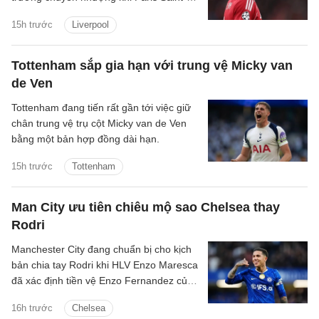
Germain tận dụng nhu cầu cấp thiết tìm
15h trước
Liverpool
người thay Mohamed Salah để đẩy giá
Bradley Barcola lên mức rất cao.
Tottenham sắp gia hạn với trung vệ Micky van
de Ven
Tottenham đang tiến rất gần tới việc giữ
chân trung vệ trụ cột Micky van de Ven
bằng một bản hợp đồng dài hạn.
15h trước
Tottenham
Man City ưu tiên chiêu mộ sao Chelsea thay
Rodri
Manchester City đang chuẩn bị cho kịch
bản chia tay Rodri khi HLV Enzo Maresca
đã xác định tiền vệ Enzo Fernandez của
Chelsea là mục tiêu ưu tiên để thay thế
16h trước
Chelsea
ngôi sao người Tây Ban Nha.