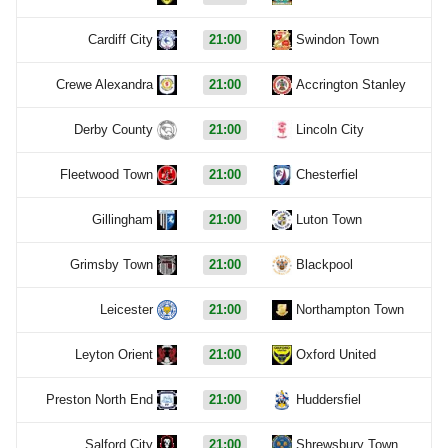
Cardiff City
21:00
Swindon Town
Crewe Alexandra
21:00
Accrington Stanley
Derby County
21:00
Lincoln City
Fleetwood Town
21:00
Chesterfiel
Gillingham
21:00
Luton Town
Grimsby Town
21:00
Blackpool
Leicester
21:00
Northampton Town
Leyton Orient
21:00
Oxford United
Preston North End
21:00
Huddersfiel
Salford City
21:00
Shrewsbury Town