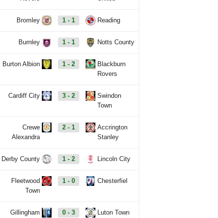
Bromley
1 - 1
Reading
Burnley
1 - 1
Notts County
Burton Albion
1 - 2
Blackburn
Rovers
Cardiff City
3 - 2
Swindon
Town
Crewe
2 - 1
Accrington
Alexandra
Stanley
Derby County
1 - 2
Lincoln City
Fleetwood
1 - 0
Chesterfiel
Town
Gillingham
0 - 3
Luton Town