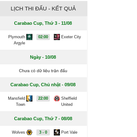
LỊCH THI ĐẤU - KẾT QUẢ
Carabao Cup, Thứ 3 - 11/08
Plymouth
02:00
Exeter City
Argyle
Ngày - 10/08
Chưa có dữ liệu trận đấu
Carabao Cup, Chủ nhật - 09/08
Mansfield
22:00
Sheffield
Town
United
Carabao Cup, Thứ 7 - 08/08
Wolves
3 - 0
Port Vale