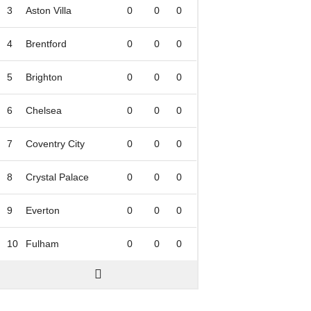
3
Aston Villa
0
0
0
4
Brentford
0
0
0
5
Brighton
0
0
0
6
Chelsea
0
0
0
7
Coventry City
0
0
0
8
Crystal Palace
0
0
0
9
Everton
0
0
0
10
Fulham
0
0
0