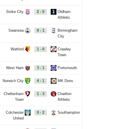
Stoke City
2 - 0
Oldham
Athletic
Swansea
0 - 1
Birmingham
City
Watford
1 - 0
Crawley
Town
West Ham
3 - 1
Portsmouth
Norwich City
4 - 1
MK Dons
Cheltenham
1 - 3
Charlton
Town
Athletic
Colchester
0 - 2
Southampton
United