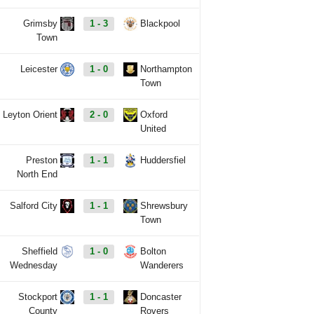
Grimsby
1 - 3
Blackpool
Town
Leicester
1 - 0
Northampton
Town
Leyton Orient
2 - 0
Oxford
United
Preston
1 - 1
Huddersfiel
North End
Salford City
1 - 1
Shrewsbury
Town
Sheffield
1 - 0
Bolton
Wednesday
Wanderers
Stockport
1 - 1
Doncaster
County
Rovers