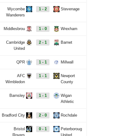
Wycombe
1 - 2
Stevenage
Wanderers
Middlesbrou
1 - 0
Wrexham
Cambridge
2 - 1
Barnet
United
QPR
1 - 1
Millwall
AFC
1 - 1
Newport
Wimbledon
County
Barnsley
1 - 1
Wigan
Athletic
Bradford City
2 - 0
Rochdale
Bristol
0 - 1
Peterboroug
Rovers
United