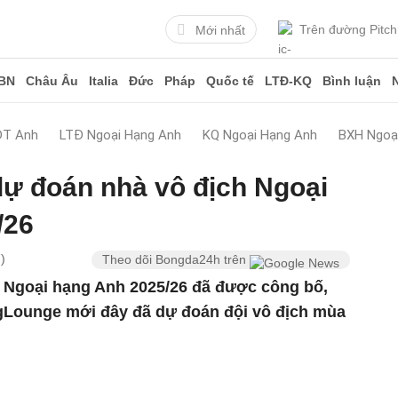
Trên đường Pitch
Mới nhất
BN
Châu Âu
Italia
Đức
Pháp
Quốc tế
LTĐ-KQ
Bình luận
ĐT Anh
LTĐ Ngoại Hạng Anh
KQ Ngoại Hạng Anh
BXH Ngoạ
dự đoán nhà vô địch Ngoại
/26
)
Theo dõi Bongda24h trên
i Ngoại hạng Anh 2025/26 đã được công bố,
ngLounge mới đây đã dự đoán đội vô địch mùa