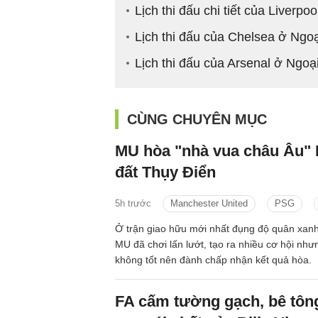
Lịch thi đấu chi tiết của Liverp
Lịch thi đấu của Chelsea ở Ngo
Lịch thi đấu của Arsenal ở Ngo
CÙNG CHUYÊN MỤC
MU hòa "nhà vua châu Âu" 
đất Thụy Điển
5h trước
Manchester United
PSG
Ở trận giao hữu mới nhất đụng độ quân xanh
MU đã chơi lấn lướt, tạo ra nhiều cơ hội như
không tốt nên đành chấp nhận kết quả hòa.
FA cấm tường gạch, bê tông