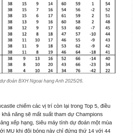
 dự đoán BXH Ngoại hạng Anh 2025/26.
castle chiếm các vị trí còn lại trong Top 5, điều
có khả năng sẽ mất suất tham dự Champions
bảng xếp hạng, Siêu máy tính dự đoán một mùa
ới MU khi đội bóng này chỉ đứng thứ 14 với 44