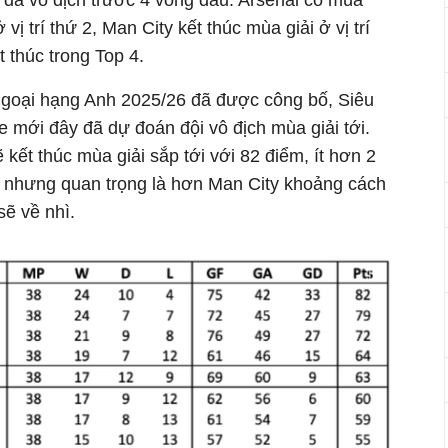
 đã vô địch trước 4 vòng đấu. Arsenal có mùa
ở vị trí thứ 2, Man City kết thúc mùa giải ở vị trí
t thúc trong Top 4.
 Ngoại hạng Anh 2025/26 đã được công bố, Siêu
 mới đây đã dự đoán đội vô địch mùa giải tới.
kết thúc mùa giải sắp tới với 82 điểm, ít hơn 2
c nhưng quan trọng là hơn Man City khoảng cách
sẽ về nhì.