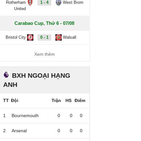
Rotherham
1 - 4
West Brom
United
Carabao Cup, Thứ 6 - 07/08
Bristol City
0 - 1
Walsall
Xem thêm
BXH NGOẠI HẠNG
ANH
TT
Đội
Trận
HS
Điểm
1
Bournemouth
0
0
0
2
Arsenal
0
0
0