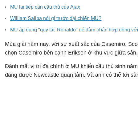
MU lại tiếp cận cầu thủ của Ajax
William Saliba nói gì trước đại chiến MU?
MU áp dụng "quy tắc Ronaldo" để đàm phán hợp đồng với
Mùa giải năm nay, với sự xuất sắc của Casemiro, Sc
chọn Casemiro bên cạnh Eriksen ở khu vực giữa sân,
Đánh mất vị trí đá chính ở MU khiến cầu thủ sinh năm
đang được Newcastle quan tâm. Và anh có thể tới sâ