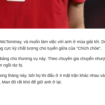
cTominay, và muốn làm việc với anh ở mùa giải tới. D
g cực kỳ chất lượng cho tuyến giữa của “Chích chòe”.
u bảng cho thương vụ này. Theo chuyên gia chuyển như
n ngồi dự bị.
g tháng này, bởi họ thi đấu ở 4 mặt trận khác nhau v
 Man đỏ rất khó để giữ anh ở lại.