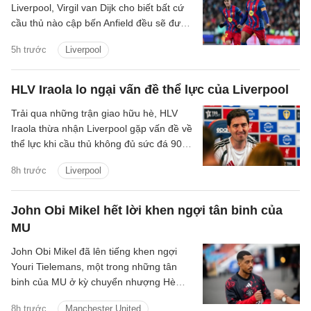
Liverpool, Virgil van Dijk cho biết bất cứ
cầu thủ nào cập bến Anfield đều sẽ được
chào đón.
5h trước
Liverpool
HLV Iraola lo ngại vấn đề thể lực của Liverpool
Trải qua những trận giao hữu hè, HLV
Iraola thừa nhận Liverpool gặp vấn đề về
thể lực khi cầu thủ không đủ sức đá 90
phút.
8h trước
Liverpool
John Obi Mikel hết lời khen ngợi tân binh của
MU
John Obi Mikel đã lên tiếng khen ngợi
Youri Tielemans, một trong những tân
binh của MU ở kỳ chuyển nhượng Hè
2026.
8h trước
Manchester United