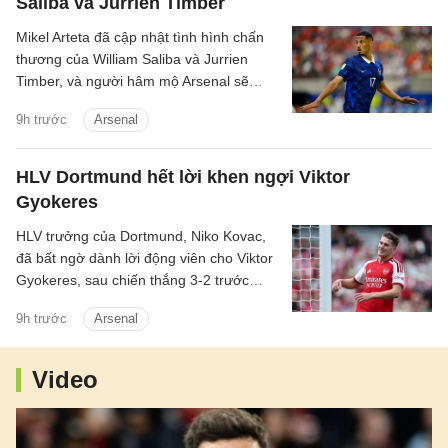
Saliba và Jurrien Timber
Mikel Arteta đã cập nhật tình hình chấn
thương của William Saliba và Jurrien
Timber, và người hâm mộ Arsenal sẽ
không được chứng kiến cả hai thi đấu
9h trước
Arsenal
trong một thời gian dài.
HLV Dortmund hết lời khen ngợi Viktor
Gyokeres
HLV trưởng của Dortmund, Niko Kovac,
đã bất ngờ dành lời động viên cho Viktor
Gyokeres, sau chiến thắng 3-2 trước
Arsenal.
9h trước
Arsenal
Video