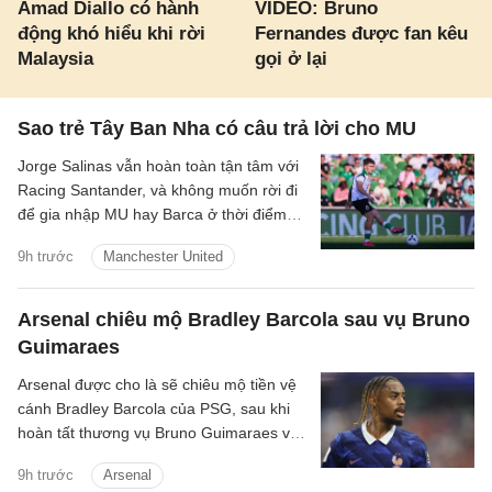
Amad Diallo có hành
VIDEO: Bruno
động khó hiểu khi rời
Fernandes được fan kêu
Malaysia
gọi ở lại
Sao trẻ Tây Ban Nha có câu trả lời cho MU
Jorge Salinas vẫn hoàn toàn tận tâm với
Racing Santander, và không muốn rời đi
để gia nhập MU hay Barca ở thời điểm
hiện tại.
9h trước
Manchester United
Arsenal chiêu mộ Bradley Barcola sau vụ Bruno
Guimaraes
Arsenal được cho là sẽ chiêu mộ tiền vệ
cánh Bradley Barcola của PSG, sau khi
hoàn tất thương vụ Bruno Guimaraes với
giá 75 triệu bảng.
9h trước
Arsenal