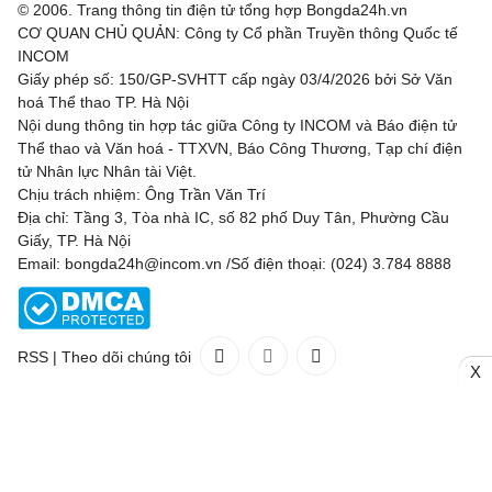
© 2006. Trang thông tin điện tử tổng hợp Bongda24h.vn
CƠ QUAN CHỦ QUẢN: Công ty Cổ phần Truyền thông Quốc tế
INCOM
Giấy phép số: 150/GP-SVHTT cấp ngày 03/4/2026 bởi Sở Văn
hoá Thể thao TP. Hà Nội
Nội dung thông tin hợp tác giữa Công ty INCOM và Báo điện tử
Thể thao và Văn hoá - TTXVN, Báo Công Thương, Tạp chí điện
tử Nhân lực Nhân tài Việt.
Chịu trách nhiệm: Ông Trần Văn Trí
Địa chỉ: Tầng 3, Tòa nhà IC, số 82 phố Duy Tân, Phường Cầu
Giấy, TP. Hà Nội
Email: bongda24h@incom.vn /Số điện thoại: (024) 3.784 8888
RSS
|
Theo dõi chúng tôi
X
Liên hệ
Quảng cáo
(024) 3.784 8888
Toàn bộ bản quyền thuộc
Bongda24h.vn