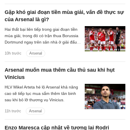
Gặp khó giai đoạn tiền mùa giải, vấn đề thực sự
của Arsenal là gì?
Hai thất bại liên tiếp trong giai đoạn tiền
mùa giải, trong đó có trận thua Borussia
Dortmund ngay trên sân nhà ở giải đấu
giao hữu thường niên Emirates Cup, rõ
10h trước
Arsenal
ràng không phải màn chạy đà mà người
hâm mộ Arsenal mong muốn.
Arsenal muốn mua thêm cầu thủ sau khi hụt
Vinicius
HLV Mikel Arteta hé lộ Arsenal khả năng
cao sẽ tiếp tục mua sắm thêm tân binh
sau khi bỏ lỡ thương vụ Vinicius.
11h trước
Arsenal
Enzo Maresca cập nhật về tương lai Rodri