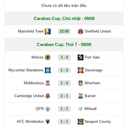
Chưa có dữ liệu trận đấu
Carabao Cup, Chủ nhật - 09/08
Mansfield Town
22:00
Sheffield United
Carabao Cup, Thứ 7 - 08/08
Wolves
3 - 0
Port Vale
Wycombe Wanderers
1 - 2
Stevenage
Middlesbrou
1 - 0
Wrexham
Cambridge United
2 - 1
Barnet
QPR
1 - 1
Millwall
AFC Wimbledon
1 - 1
Newport County