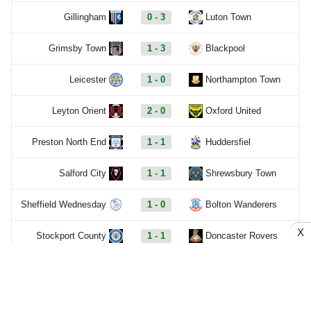
Gillingham
0 - 3
Luton Town
Grimsby Town
1 - 3
Blackpool
Leicester
1 - 0
Northampton Town
Leyton Orient
2 - 0
Oxford United
Preston North End
1 - 1
Huddersfiel
Salford City
1 - 1
Shrewsbury Town
Sheffield Wednesday
1 - 0
Bolton Wanderers
X
Stockport County
1 - 1
Doncaster Rovers
Stoke City
2 - 0
Oldham Athletic
Swansea
0 - 1
Birmingham City