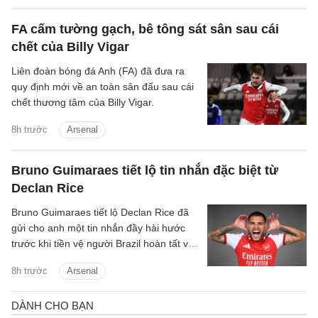
FA cấm tường gạch, bê tông sát sân sau cái
chết của Billy Vigar
Liên đoàn bóng đá Anh (FA) đã đưa ra
quy định mới về an toàn sân đấu sau cái
chết thương tâm của Billy Vigar.
8h trước
Arsenal
Bruno Guimaraes tiết lộ tin nhắn đặc biệt từ
Declan Rice
Bruno Guimaraes tiết lộ Declan Rice đã
gửi cho anh một tin nhắn đầy hài hước
trước khi tiền vệ người Brazil hoàn tất vụ
chuyển nhượng trị giá 75 triệu bảng tới
8h trước
Arsenal
Arsenal.