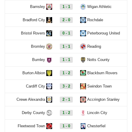
Barnsley
1 - 1
Wigan Athletic
Bradford City
2 - 0
Rochdale
Bristol Rovers
0 - 1
Peterboroug United
Bromley
1 - 1
Reading
Burnley
1 - 1
Notts County
Burton Albion
1 - 2
Blackburn Rovers
Cardiff City
3 - 2
Swindon Town
Crewe Alexandra
2 - 1
Accrington Stanley
Derby County
1 - 2
Lincoln City
Fleetwood Town
1 - 0
Chesterfiel