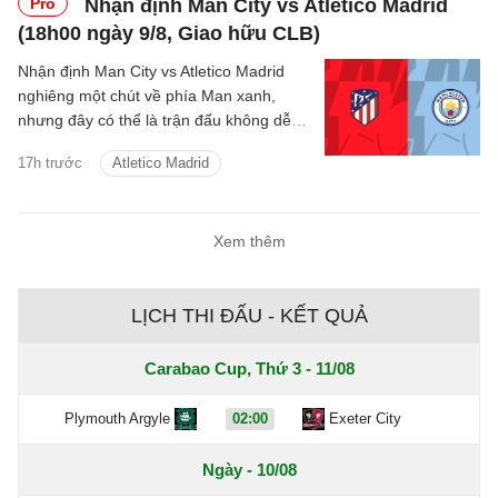
Pro
Nhận định Man City vs Atletico Madrid
(18h00 ngày 9/8, Giao hữu CLB)
Nhận định Man City vs Atletico Madrid
nghiêng một chút về phía Man xanh,
nhưng đây có thể là trận đấu không dễ
dàng với thầy trò Enzo Maresca.
17h trước
Atletico Madrid
Xem thêm
LỊCH THI ĐẤU - KẾT QUẢ
Carabao Cup, Thứ 3 - 11/08
Plymouth Argyle
02:00
Exeter City
Ngày - 10/08