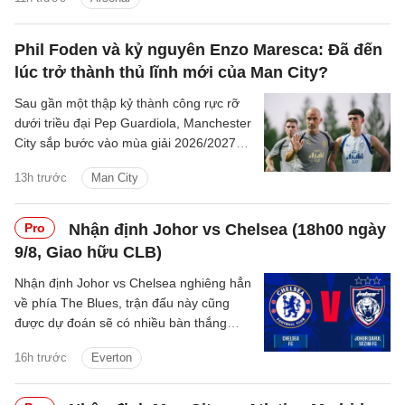
Phil Foden và kỷ nguyên Enzo Maresca: Đã đến
lúc trở thành thủ lĩnh mới của Man City?
Sau gần một thập kỷ thành công rực rỡ
dưới triều đại Pep Guardiola, Manchester
City sắp bước vào mùa giải 2026/2027
với sự thay đổi mang tính bước ngoặt
13h trước
Man City
trên băng ghế chỉ đạo.
Pro
Nhận định Johor vs Chelsea (18h00 ngày
9/8, Giao hữu CLB)
Nhận định Johor vs Chelsea nghiêng hẳn
về phía The Blues, trận đấu này cũng
được dự đoán sẽ có nhiều bàn thắng
được ghi.
16h trước
Everton