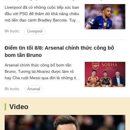
Liverpool đã có những cuộc tiếp xúc ban
đầu với PSG để thăm dò khả năng chiêu
mộ tiền đạo cánh Bradley Barcola. Tuy
nhiên, khoảng cách về mức định giá giữa
9h trước
Liverpool
hai CLB đang là trở ngại lớn đối với
thương vụ này.
Điểm tin tối 8/8: Arsenal chính thức công bố
bom tấn Bruno
Arsenal chính thức công bố bom tấn
Bruno, Tương lai Alvarez được làm rõ
hay Cha ruột Messi qua đời là những tin
chính có trong điểm tin tối 8/8/2026.
9h trước
Arsenal
Video