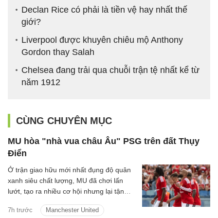
Declan Rice có phải là tiền vệ hay nhất thế
giới?
Liverpool được khuyên chiêu mộ Anthony
Gordon thay Salah
Chelsea đang trải qua chuỗi trận tệ nhất kể từ
năm 1912
CÙNG CHUYÊN MỤC
MU hòa "nhà vua châu Âu" PSG trên đất Thụy
Điển
Ở trận giao hữu mới nhất đụng độ quân
xanh siêu chất lượng, MU đã chơi lấn
lướt, tạo ra nhiều cơ hội nhưng lại tận
dụng không tốt nên đành chấp nhận kết
7h trước
Manchester United
quả hòa.