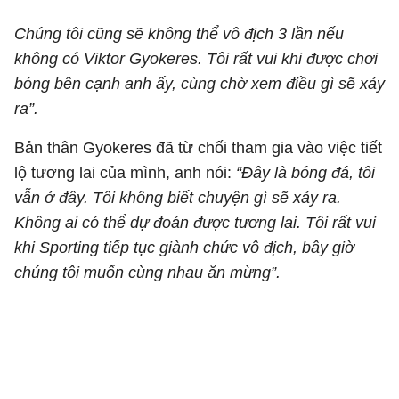
Chúng tôi cũng sẽ không thể vô địch 3 lần nếu
không có Viktor Gyokeres. Tôi rất vui khi được chơi
bóng bên cạnh anh ấy, cùng chờ xem điều gì sẽ xảy
ra”.
Bản thân Gyokeres đã từ chối tham gia vào việc tiết
lộ tương lai của mình, anh nói:
“Đây là bóng đá, tôi
vẫn ở đây. Tôi không biết chuyện gì sẽ xảy ra.
Không ai có thể dự đoán được tương lai. Tôi rất vui
khi Sporting tiếp tục giành chức vô địch, bây giờ
chúng tôi muốn cùng nhau ăn mừng”.