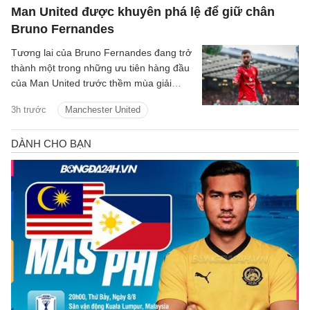
Man United được khuyên phá lệ để giữ chân
Bruno Fernandes
Tương lai của Bruno Fernandes đang trở
thành một trong những ưu tiên hàng đầu
của Man United trước thềm mùa giải
2026/27.
3h trước
Manchester United