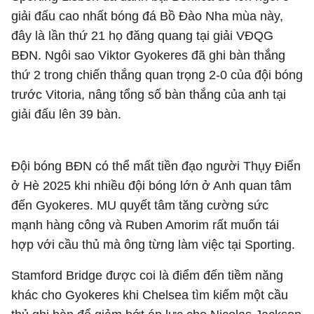
giải đấu cao nhất bóng đá Bồ Đào Nha mùa này,
đây là lần thứ 21 họ đăng quang tại giải VĐQG
BĐN. Ngôi sao Viktor Gyokeres đã ghi bàn thắng
thứ 2 trong chiến thắng quan trọng 2-0 của đội bóng
trước Vitoria, nâng tổng số bàn thắng của anh tại
giải đấu lên 39 bàn.
Đội bóng BĐN có thể mất tiền đạo người Thụy Điển
ở Hè 2025 khi nhiều đội bóng lớn ở Anh quan tâm
đến Gyokeres. MU quyết tâm tăng cường sức
mạnh hàng công và Ruben Amorim rất muốn tái
hợp với cầu thủ mà ông từng làm việc tại Sporting.
Stamford Bridge được coi là điểm đến tiềm năng
khác cho Gyokeres khi Chelsea tìm kiếm một cầu