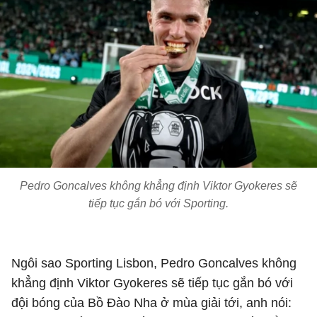
Pedro Goncalves không khẳng định Viktor Gyokeres sẽ
tiếp tục gắn bó với Sporting.
Ngôi sao Sporting Lisbon, Pedro Goncalves không
khẳng định Viktor Gyokeres sẽ tiếp tục gắn bó với
đội bóng của Bồ Đào Nha ở mùa giải tới, anh nói: