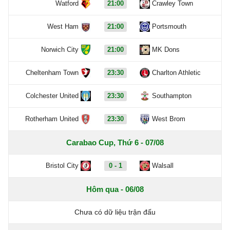
Watford
21:00
Crawley Town
West Ham
21:00
Portsmouth
Norwich City
21:00
MK Dons
Cheltenham Town
23:30
Charlton Athletic
Colchester United
23:30
Southampton
Rotherham United
23:30
West Brom
Carabao Cup, Thứ 6 - 07/08
Bristol City
0 - 1
Walsall
Hôm qua - 06/08
Chưa có dữ liệu trận đấu