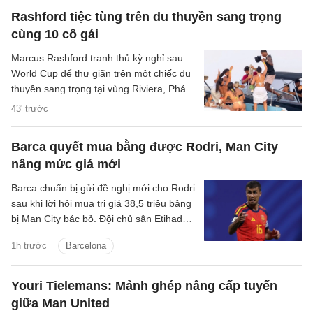
Rashford tiệc tùng trên du thuyền sang trọng
cùng 10 cô gái
Marcus Rashford tranh thủ kỳ nghỉ sau
World Cup để thư giãn trên một chiếc du
thuyền sang trọng tại vùng Riviera, Pháp,
cùng 10 người bạn nữ.
43' trước
Barca quyết mua bằng được Rodri, Man City
nâng mức giá mới
Barca chuẩn bị gửi đề nghị mới cho Rodri
sau khi lời hỏi mua trị giá 38,5 triệu bảng
bị Man City bác bỏ. Đội chủ sân Etihad
được cho là muốn thu về hơn 60 triệu
1h trước
Barcelona
bảng cho tiền vệ người Tây Ban Nha.
Youri Tielemans: Mảnh ghép nâng cấp tuyến
giữa Man United