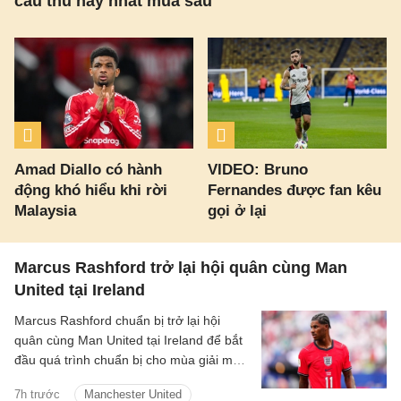
cầu thủ hay nhất mùa sau
Amad Diallo có hành
VIDEO: Bruno
động khó hiểu khi rời
Fernandes được fan kêu
Malaysia
gọi ở lại
Marcus Rashford trở lại hội quân cùng Man
United tại Ireland
Marcus Rashford chuẩn bị trở lại hội
quân cùng Man United tại Ireland để bắt
đầu quá trình chuẩn bị cho mùa giải mới.
Thông tin này được HLV trưởng Michael
7h trước
Manchester United
Carrick xác nhận.