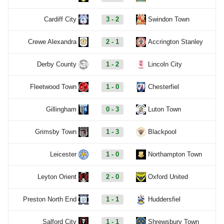
Cardiff City
3 - 2
Swindon Town
Crewe Alexandra
2 - 1
Accrington Stanley
Derby County
1 - 2
Lincoln City
Fleetwood Town
1 - 0
Chesterfiel
Gillingham
0 - 3
Luton Town
Grimsby Town
1 - 3
Blackpool
Leicester
1 - 0
Northampton Town
Leyton Orient
2 - 0
Oxford United
Preston North End
1 - 1
Huddersfiel
Salford City
1 - 1
Shrewsbury Town