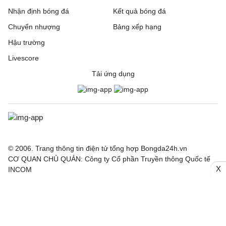
Nhận định bóng đá
Kết quả bóng đá
Chuyển nhượng
Bảng xếp hạng
Hậu trường
Livescore
Tải ứng dụng
© 2006. Trang thông tin điện tử tổng hợp Bongda24h.vn
CƠ QUAN CHỦ QUẢN: Công ty Cổ phần Truyền thông Quốc tế
X
INCOM
Giấy phép số: 150/GP-SVHTT cấp ngày 03/4/2026 bởi Sở Văn
hoá Thể thao TP. Hà Nội
Nội dung thông tin hợp tác giữa Công ty INCOM và Báo điện tử
Thể thao và Văn hoá - TTXVN, Báo Công Thương, Tạp chí điện
tử Nhân lực Nhân tài Việt.