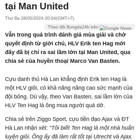
tại Man United
Thứ Ba 28/05/2024 20:04(GMT+7)
Theo dõi Bongda24h trên
Vẫn trong quá trình đánh giá mùa giải và chờ
quyết định từ giới chủ, HLV Erik ten Hag mới
đây đã bị chỉ ra sai lầm lớn tại Man United, qua
chia sẻ của huyền thoại Marco Van Basten.
Cựu danh thủ Hà Lan khẳng định Erik ten Hag là
một HLV giỏi, có khả năng nâng cao sức mạnh của
đội bóng. Dù vậy, theo Van Basten, sai lầm lớn của
HLV Ten Hag là ông mua người quá dở.
Chia sẻ trên Ziggo Sport, cựu tiền đạo Ajax và ĐT
Hà Lan nhận xét:
“Tôi biết Ten Hag là một nhà huấn
luyện giỏi. Ông ấy đã làm rất tốt tại Utrecht và Ajax.