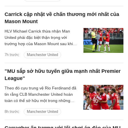
Carrick cập nhật về chấn thương mới nhất của
Mason Mount
HLV Michael Carrick thừa nhận Man
United phải đặc biệt thận trọng với
trường hợp của Mason Mount sau khi
tiền vệ người Anh khiến đội bóng lo lắng
7h trước
Manchester United
vì vấn đề thể trạng trong trận hòa 1-1 với
PSG.
"MU sắp sở hữu tuyến giữa mạnh nhất Premier
League"
Theo đó cựu trung vệ Rio Ferdinand đã
tin rằng CLB Manchester United hoàn
toàn có thể sở hữu một trong những
hàng tiền vệ mạnh nhất Premier League
8h trước
Manchester United
sau khi chứng kiến sự ăn ý giữa Bruno
Fernandes và Youri Tielemans.
Carragher ấn tượng với lối chơi áp đảo của MU