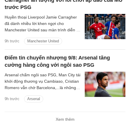
trước PSG
Huyền thoại Liverpool Jamie Carragher
đã dành nhiều lời khen ngợi cho
Manchester United sau màn trình diễn ấn
tượng trong trận hòa 1-1 ở loạt trận giao
9h trước
Manchester United
hữu tiền mùa giải với Paris Saint-
Germain.
Điểm tin chuyển nhượng 9/8: Arsenal tăng
cường hàng công với ngôi sao PSG
Arsenal chấm ngôi sao PSG, Man City tái
khởi động thương vụ Cambiaso, Cristian
Romero vẫn chờ Barcelona,...là những
tin tức bóng đá nổi bật trong điểm tin
9h trước
Arsenal
bóng đá sáng 9/8.
Xem thêm