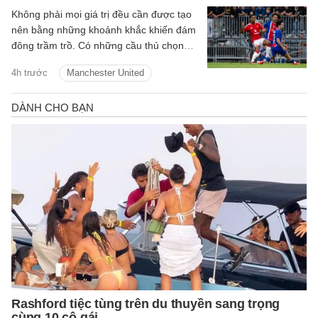
Không phải mọi giá trị đều cần được tạo
nên bằng những khoảnh khắc khiến đám
đông trầm trồ. Có những cầu thủ chọn
cách lặng lẽ hơn: một nhịp chạm vừa đủ,
4h trước
Manchester United
một pha xoay người đúng lúc, một đường
chuyền tưởng như giản đơn nhưng mở ra
cả khoảng trời phía trước. Youri
Tielemans là kiểu tiền vệ như thế.