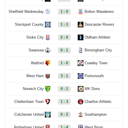
Sheffield Wednesday
1 - 0
Bolton Wanderers
Stockport County
1 - 1
Doncaster Rovers
Stoke City
2 - 0
Oldham Athletic
Swansea
0 - 1
Birmingham City
Watford
1 - 0
Crawley Town
West Ham
3 - 1
Portsmouth
Norwich City
4 - 1
MK Dons
Cheltenham Town
1 - 3
Charlton Athletic
Colchester United
0 - 2
Southampton
Rotherham United
1 - 4
West Brom