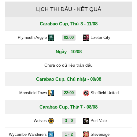
LỊCH THI ĐẤU - KẾT QUẢ
Carabao Cup, Thứ 3 - 11/08
Plymouth Argyle
02:00
Exeter City
Ngày - 10/08
Chưa có dữ liệu trận đấu
Carabao Cup, Chủ nhật - 09/08
Mansfield Town
22:00
Sheffield United
Carabao Cup, Thứ 7 - 08/08
Wolves
3 - 0
Port Vale
Wycombe Wanderers
1 - 2
Stevenage