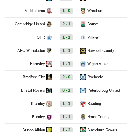
Middlesbrou
1 - 0
Wrexham
Cambridge United
2 - 1
Barnet
QPR
1 - 1
Millwall
AFC Wimbledon
1 - 1
Newport County
Barnsley
1 - 1
Wigan Athletic
Bradford City
2 - 0
Rochdale
Bristol Rovers
0 - 1
Peterboroug United
Bromley
1 - 1
Reading
Burnley
1 - 1
Notts County
Burton Albion
1 - 2
Blackburn Rovers