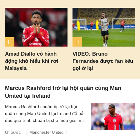
Amad Diallo có hành
VIDEO: Bruno
động khó hiểu khi rời
Fernandes được fan kêu
Malaysia
gọi ở lại
Marcus Rashford trở lại hội quân cùng Man
United tại Ireland
Marcus Rashford chuẩn bị trở lại hội
quân cùng Man United tại Ireland để bắt
đầu quá trình chuẩn bị cho mùa giải mới.
Thông tin này được HLV trưởng Michael
6h trước
Manchester United
Carrick xác nhận.