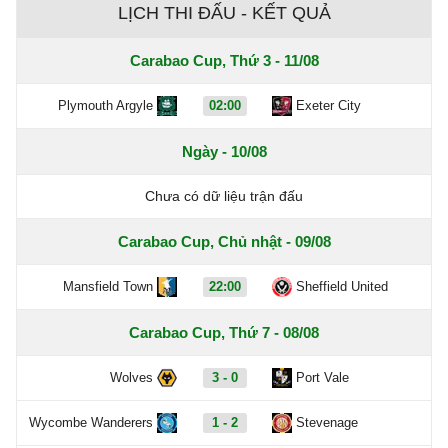
LỊCH THI ĐẤU - KẾT QUẢ
Carabao Cup, Thứ 3 - 11/08
Plymouth Argyle
02:00
Exeter City
Ngày - 10/08
Chưa có dữ liệu trận đấu
Carabao Cup, Chủ nhật - 09/08
Mansfield Town
22:00
Sheffield United
Carabao Cup, Thứ 7 - 08/08
Wolves
3 - 0
Port Vale
Wycombe Wanderers
1 - 2
Stevenage