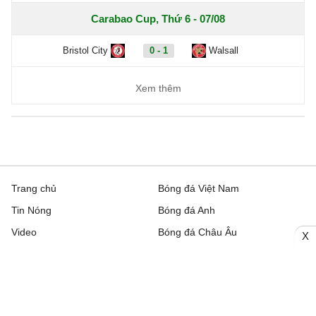
Carabao Cup, Thứ 6 - 07/08
Bristol City
0 - 1
Walsall
Xem thêm
Trang chủ
Bóng đá Việt Nam
Tin Nóng
Bóng đá Anh
Video
Bóng đá Châu Âu
X
Trên đường Pitch
Bóng đá TBN
Trực tiếp
Bóng đá Italia
Bình luận
Lịch thi đấu bóng đá hôm nay