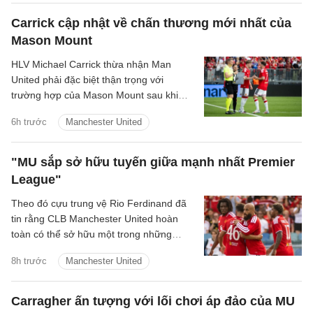
Carrick cập nhật về chấn thương mới nhất của
Mason Mount
HLV Michael Carrick thừa nhận Man
United phải đặc biệt thận trọng với
trường hợp của Mason Mount sau khi
tiền vệ người Anh khiến đội bóng lo lắng
6h trước
Manchester United
vì vấn đề thể trạng trong trận hòa 1-1 với
PSG.
"MU sắp sở hữu tuyến giữa mạnh nhất Premier
League"
Theo đó cựu trung vệ Rio Ferdinand đã
tin rằng CLB Manchester United hoàn
toàn có thể sở hữu một trong những
hàng tiền vệ mạnh nhất Premier League
8h trước
Manchester United
sau khi chứng kiến sự ăn ý giữa Bruno
Fernandes và Youri Tielemans.
Carragher ấn tượng với lối chơi áp đảo của MU