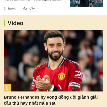
được cho là sẽ thay đổi quy trình lựa
6h trước
Man City
chọn đội trưởng từng được Pep
Guardiola duy trì trong nhiều năm.
Video
Bruno Fernandes hy vọng đồng đội giành giải
cầu thủ hay nhất mùa sau