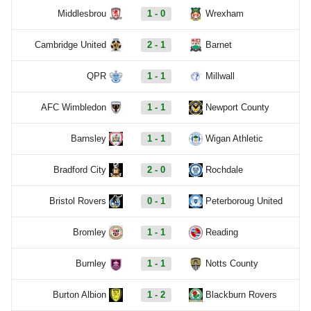
Middlesbrou
1 - 0
Wrexham
Cambridge United
2 - 1
Barnet
QPR
1 - 1
Millwall
AFC Wimbledon
1 - 1
Newport County
Barnsley
1 - 1
Wigan Athletic
Bradford City
2 - 0
Rochdale
Bristol Rovers
0 - 1
Peterboroug United
Bromley
1 - 1
Reading
Burnley
1 - 1
Notts County
Burton Albion
1 - 2
Blackburn Rovers