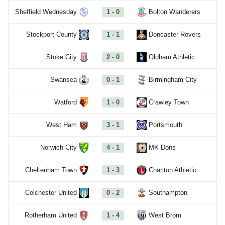
Sheffield Wednesday
1 - 0
Bolton Wanderers
Stockport County
1 - 1
Doncaster Rovers
Stoke City
2 - 0
Oldham Athletic
Swansea
0 - 1
Birmingham City
Watford
1 - 0
Crawley Town
West Ham
3 - 1
Portsmouth
Norwich City
4 - 1
MK Dons
Cheltenham Town
1 - 3
Charlton Athletic
Colchester United
0 - 2
Southampton
Rotherham United
1 - 4
West Brom