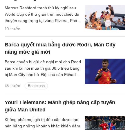
Marcus Rashford tranh thủ kỳ nghỉ sau
World Cup để thư giãn trên một chiếc du
thuyền sang trọng tại vùng Riviera, Pháp,
cùng 10 người bạn nữ.
19' trước
Barca quyết mua bằng được Rodri, Man City
nâng mức giá mới
Barca chuẩn bị gửi đề nghị mới cho Rodri
sau khi lời hỏi mua trị giá 38,5 triệu bảng
bị Man City bác bỏ. Đội chủ sân Etihad
được cho là muốn thu về hơn 60 triệu
45' trước
Barcelona
bảng cho tiền vệ người Tây Ban Nha.
Youri Tielemans: Mảnh ghép nâng cấp tuyến
giữa Man United
Không phải mọi giá trị đều cần được tạo
nên bằng những khoảnh khắc khiến đám