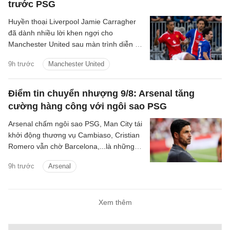
trước PSG
Huyền thoại Liverpool Jamie Carragher
đã dành nhiều lời khen ngợi cho
Manchester United sau màn trình diễn ấn
tượng trong trận hòa 1-1 ở loạt trận giao
9h trước
Manchester United
hữu tiền mùa giải với Paris Saint-
Germain.
Điểm tin chuyển nhượng 9/8: Arsenal tăng
cường hàng công với ngôi sao PSG
Arsenal chấm ngôi sao PSG, Man City tái
khởi động thương vụ Cambiaso, Cristian
Romero vẫn chờ Barcelona,...là những
tin tức bóng đá nổi bật trong điểm tin
9h trước
Arsenal
bóng đá sáng 9/8.
Xem thêm