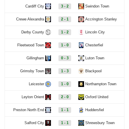
Cardiff City
3 - 2
Swindon Town
Crewe Alexandra
2 - 1
Accrington Stanley
Derby County
1 - 2
Lincoln City
Fleetwood Town
1 - 0
Chesterfiel
Gillingham
0 - 3
Luton Town
Grimsby Town
1 - 3
Blackpool
Leicester
1 - 0
Northampton Town
Leyton Orient
2 - 0
Oxford United
Preston North End
1 - 1
Huddersfiel
Salford City
1 - 1
Shrewsbury Town