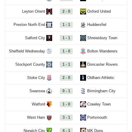
Leyton Orient
2 - 0
Oxford United
Preston North End
1 - 1
Huddersfiel
Salford City
1 - 1
Shrewsbury Town
Sheffield Wednesday
1 - 0
Bolton Wanderers
Stockport County
1 - 1
Doncaster Rovers
Stoke City
2 - 0
Oldham Athletic
Swansea
0 - 1
Birmingham City
Watford
1 - 0
Crawley Town
West Ham
3 - 1
Portsmouth
Norwich City
4 - 1
MK Dons