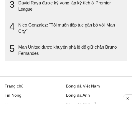
3
David Raya được kỳ vọng lập kỳ tích ở Premier
League
4
Nico Gonzalez: "Tôi muốn tiếp tục gắn bó với Man
City"
5
Man United được khuyên phá lệ để giữ chân Bruno
Fernandes
Trang chủ
Bóng đá Việt Nam
Tin Nóng
Bóng đá Anh
X
Video
Bóng đá Châu Âu
Trên đường Pitch
Bóng đá TBN
Trực tiếp
Bóng đá Italia
Bình luận
Lịch thi đấu bóng đá hôm nay