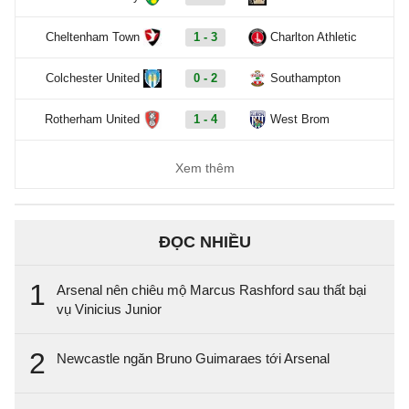
Cheltenham Town
1 - 3
Charlton Athletic
Colchester United
0 - 2
Southampton
Rotherham United
1 - 4
West Brom
Xem thêm
ĐỌC NHIỀU
1
Arsenal nên chiêu mộ Marcus Rashford sau thất bại
vụ Vinicius Junior
2
Newcastle ngăn Bruno Guimaraes tới Arsenal