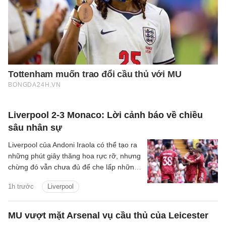
Liverpool 2-3 Monaco: Lời cảnh báo về chiều
sâu nhân sự
Liverpool của Andoni Iraola có thể tạo ra
những phút giây thăng hoa rực rỡ, nhưng
chừng đó vẫn chưa đủ để che lấp những
vết nứt trong hệ thống. Tập thể này có
1h trước
Liverpool
thể bùng lên dữ dội khi mọi mắt xích vận
hành đúng nhịp, song lại dễ chao đảo khi
cường độ suy giảm và sự kết nối bắt đầu
MU vượt mặt Arsenal vụ cầu thủ của Leicester
đứt gãy.