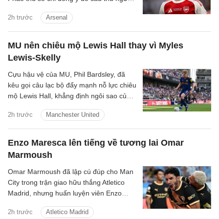
Brazil ra đi nếu có một cầu thủ chạy cánh
2h trước
Arsenal
mới.
MU nên chiêu mộ Lewis Hall thay vì Myles
Lewis-Skelly
Cựu hậu vệ của MU, Phil Bardsley, đã
kêu gọi câu lạc bộ đẩy mạnh nỗ lực chiêu
mộ Lewis Hall, khẳng định ngôi sao của
Newcastle sẽ là sự bổ sung hoàn hảo
2h trước
Manchester United
cho sân Old Trafford.
Enzo Maresca lên tiếng về tương lai Omar
Marmoush
Omar Marmoush đã lập cú đúp cho Man
City trong trận giao hữu thắng Atletico
Madrid, nhưng huấn luyện viên Enzo
Maresca lại tỏ ra kín đáo về tương lai của
2h trước
Atletico Madrid
anh.