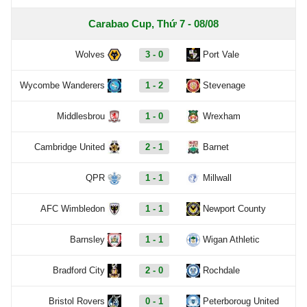
Carabao Cup, Thứ 7 - 08/08
Wolves
3 - 0
Port Vale
Wycombe Wanderers
1 - 2
Stevenage
Middlesbrou
1 - 0
Wrexham
Cambridge United
2 - 1
Barnet
QPR
1 - 1
Millwall
AFC Wimbledon
1 - 1
Newport County
Barnsley
1 - 1
Wigan Athletic
Bradford City
2 - 0
Rochdale
Bristol Rovers
0 - 1
Peterboroug United