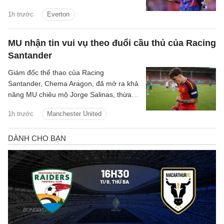
Johnson.
1h trước
Everton
MU nhận tin vui vụ theo đuổi cầu thủ của Racing
Santander
Giám đốc thể thao của Racing
Santander, Chema Aragon, đã mở ra khả
năng MU chiêu mộ Jorge Salinas, thừa
nhận sao trẻ này có thể ra đi nếu được
1h trước
Manchester United
các ông lớn tiếp cận.