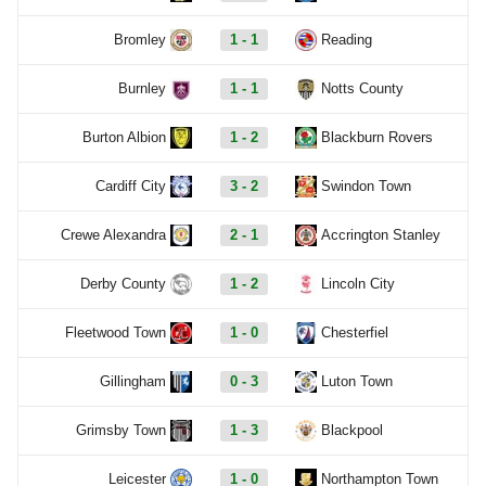
Bromley
1 - 1
Reading
Burnley
1 - 1
Notts County
Burton Albion
1 - 2
Blackburn Rovers
Cardiff City
3 - 2
Swindon Town
Crewe Alexandra
2 - 1
Accrington Stanley
Derby County
1 - 2
Lincoln City
Fleetwood Town
1 - 0
Chesterfiel
Gillingham
0 - 3
Luton Town
Grimsby Town
1 - 3
Blackpool
Leicester
1 - 0
Northampton Town