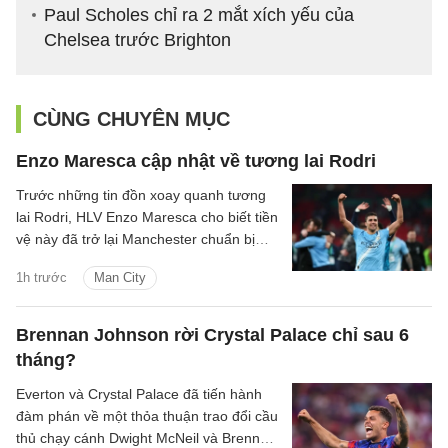
Paul Scholes chỉ ra 2 mắt xích yếu của
Chelsea trước Brighton
CÙNG CHUYÊN MỤC
Enzo Maresca cập nhật về tương lai Rodri
Trước những tin đồn xoay quanh tương
lai Rodri, HLV Enzo Maresca cho biết tiền
vệ này đã trở lại Manchester chuẩn bị
cho mùa giải mới.
1h trước
Man City
Brennan Johnson rời Crystal Palace chỉ sau 6
tháng?
Everton và Crystal Palace đã tiến hành
đàm phán về một thỏa thuận trao đổi cầu
thủ chạy cánh Dwight McNeil và Brennan