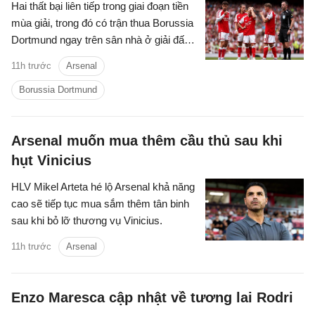
Hai thất bại liên tiếp trong giai đoạn tiền
mùa giải, trong đó có trận thua Borussia
Dortmund ngay trên sân nhà ở giải đấu
giao hữu thường niên Emirates Cup, rõ
11h trước
Arsenal
ràng không phải màn chạy đà mà người
hâm mộ Arsenal mong muốn.
Borussia Dortmund
Arsenal muốn mua thêm cầu thủ sau khi
hụt Vinicius
HLV Mikel Arteta hé lộ Arsenal khả năng
cao sẽ tiếp tục mua sắm thêm tân binh
sau khi bỏ lỡ thương vụ Vinicius.
11h trước
Arsenal
Enzo Maresca cập nhật về tương lai Rodri