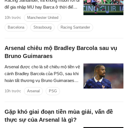
Racing Santander, và không muốn rời đi
để gia nhập MU hay Barca ở thời điểm
hiện tại.
10h trước
Manchester United
Barcelona
Strasbourg
Racing Santander
Arsenal chiêu mộ Bradley Barcola sau vụ
Bruno Guimaraes
Arsenal được cho là sẽ chiêu mộ tiền vệ
cánh Bradley Barcola của PSG, sau khi
hoàn tất thương vụ Bruno Guimaraes
với giá 75 triệu bảng.
10h trước
Arsenal
PSG
Gặp khó giai đoạn tiền mùa giải, vấn đề
thực sự của Arsenal là gì?