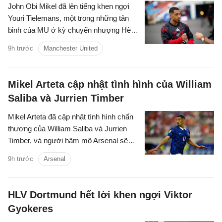
John Obi Mikel đã lên tiếng khen ngợi
Youri Tielemans, một trong những tân
binh của MU ở kỳ chuyển nhượng Hè
2026.
9h trước
Manchester United
Mikel Arteta cập nhật tình hình của William
Saliba và Jurrien Timber
Mikel Arteta đã cập nhật tình hình chấn
thương của William Saliba và Jurrien
Timber, và người hâm mộ Arsenal sẽ
không được chứng kiến cả hai thi đấu
9h trước
Arsenal
trong một thời gian dài.
HLV Dortmund hết lời khen ngợi Viktor
Gyokeres