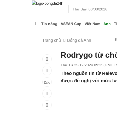
Thứ Bảy, 08/08/2026
Tin nóng
ASEAN Cup
Việt Nam
Anh
T
Trang chủ
Bóng đá Anh
Rodrygo từ chố
Thứ Tư 25/12/2024 09:29(GMT+7
Theo nguồn tin từ Relev
được đề nghị với mức lư
Zalo