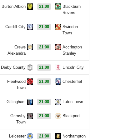
Burton Albion
21:00
Blackburn
Rovers
Cardiff City
21:00
Swindon
Town
Crewe
21:00
Accrington
Alexandra
Stanley
Derby County
21:00
Lincoln City
Fleetwood
21:00
Chesterfiel
Town
Gillingham
21:00
Luton Town
Grimsby
21:00
Blackpool
Town
Leicester
21:00
Northampton