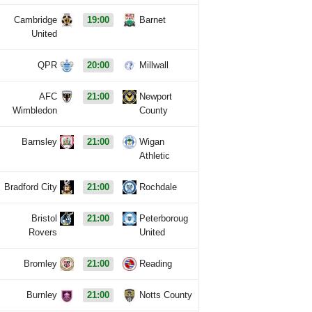
Cambridge
19:00
Barnet
United
QPR
20:00
Millwall
AFC
21:00
Newport
Wimbledon
County
Barnsley
21:00
Wigan
Athletic
Bradford City
21:00
Rochdale
Bristol
21:00
Peterboroug
Rovers
United
Bromley
21:00
Reading
Burnley
21:00
Notts County