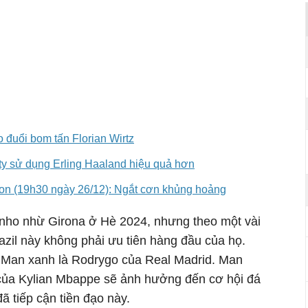
o đuổi bom tấn Florian Wirtz
y sử dụng Erling Haaland hiệu quả hơn
ton (19h30 ngày 26/12): Ngắt cơn khủng hoảng
nho nhừ Girona ở Hè 2024, nhưng theo một vài
azil này không phải ưu tiên hàng đầu của họ.
 Man xanh là Rodrygo của Real Madrid. Man
của Kylian Mbappe sẽ ảnh hưởng đến cơ hội đá
ã tiếp cận tiền đạo này.