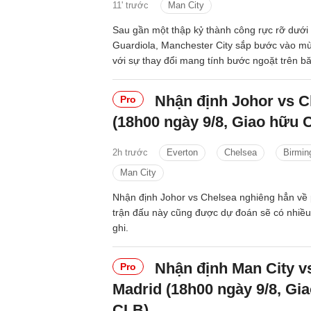
11' trước
Man City
Sau gần một thập kỷ thành công rực rỡ dưới 
Guardiola, Manchester City sắp bước vào mù
với sự thay đổi mang tính bước ngoặt trên b
Nhận định Johor vs C
Pro
(18h00 ngày 9/8, Giao hữu 
2h trước
Everton
Chelsea
Birmi
Man City
Nhận định Johor vs Chelsea nghiêng hẳn về 
trận đấu này cũng được dự đoán sẽ có nhiề
ghi.
Nhận định Man City vs
Pro
Madrid (18h00 ngày 9/8, Gi
CLB)