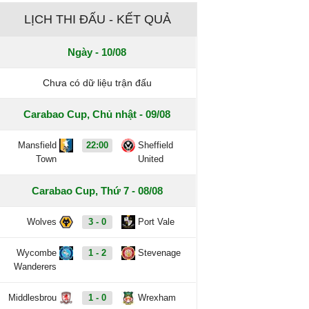
LỊCH THI ĐẤU - KẾT QUẢ
Ngày - 10/08
Chưa có dữ liệu trận đấu
Carabao Cup, Chủ nhật - 09/08
Mansfield
22:00
Sheffield
Town
United
Carabao Cup, Thứ 7 - 08/08
Wolves
3 - 0
Port Vale
Wycombe
1 - 2
Stevenage
Wanderers
Middlesbrou
1 - 0
Wrexham