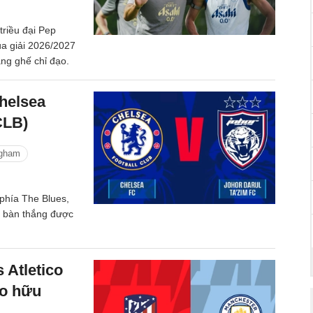
triều đại Pep
a giải 2026/2027
ăng ghế chỉ đạo.
helsea
CLB)
ngham
phía The Blues,
u bàn thắng được
 Atletico
ao hữu