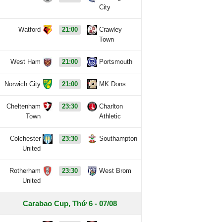
City
Watford
21:00
Crawley
Town
West Ham
21:00
Portsmouth
Norwich City
21:00
MK Dons
Cheltenham
23:30
Charlton
Town
Athletic
Colchester
23:30
Southampton
United
Rotherham
23:30
West Brom
United
Carabao Cup, Thứ 6 - 07/08