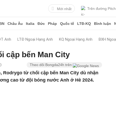
Trên đường Pitch
Mới nhất
BN
Châu Âu
Italia
Đức
Pháp
Quốc tế
LTĐ-KQ
Bình luận
ĐT Anh
LTĐ Ngoại Hạng Anh
KQ Ngoại Hạng Anh
BXH Ngoạ
i cập bến Man City
)
Theo dõi Bongda24h trên
o, Rodrygo từ chối cập bến Man City dù nhận
ơng cao từ đội bóng nước Anh ở Hè 2024.