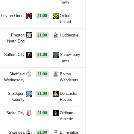
Town
Leyton Orient
21:00
Oxford
United
Preston
21:00
Huddersfiel
North End
Salford City
21:00
Shrewsbury
Town
Sheffield
21:00
Bolton
Wednesday
Wanderers
Stockport
21:00
Doncaster
County
Rovers
Stoke City
21:00
Oldham
Athletic
Swansea
21:00
Birmingham