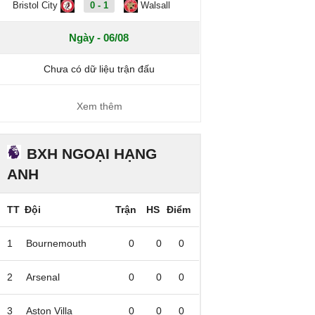
Bristol City
0 - 1
Walsall
Ngày - 06/08
Chưa có dữ liệu trận đấu
Xem thêm
BXH NGOẠI HẠNG
ANH
TT
Đội
Trận
HS
Điểm
1
Bournemouth
0
0
0
2
Arsenal
0
0
0
3
Aston Villa
0
0
0