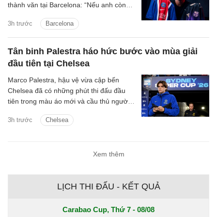
thành văn tại Barcelona: “Nếu anh còn
lưỡng lự về việc thi đấu cho FC
3h trước
Barcelona
Barcelona, anh không còn hữu ích với
chúng tôi nữa.”
Tân binh Palestra háo hức bước vào mùa giải
đầu tiên tại Chelsea
Marco Palestra, hậu vệ vừa cập bến
Chelsea đã có những phút thi đấu đầu
tiên trong màu áo mới và cầu thủ người
Italia háo hức tranh tài mùa giải mới.
3h trước
Chelsea
Xem thêm
LỊCH THI ĐẤU - KẾT QUẢ
Carabao Cup, Thứ 7 - 08/08