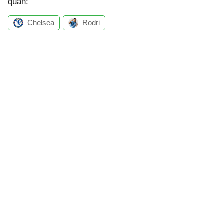
quan:
Chelsea
Rodri