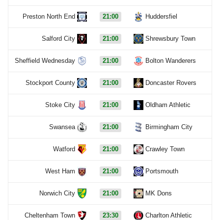
Preston North End
21:00
Huddersfiel
Salford City
21:00
Shrewsbury Town
Sheffield Wednesday
21:00
Bolton Wanderers
Stockport County
21:00
Doncaster Rovers
Stoke City
21:00
Oldham Athletic
Swansea
21:00
Birmingham City
Watford
21:00
Crawley Town
West Ham
21:00
Portsmouth
Norwich City
21:00
MK Dons
Cheltenham Town
23:30
Charlton Athletic