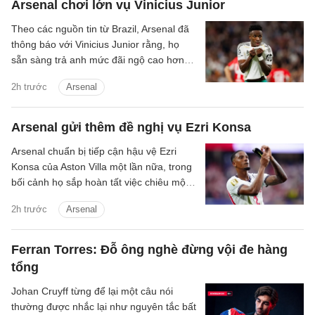
Arsenal chơi lớn vụ Vinicius Junior
Theo các nguồn tin từ Brazil, Arsenal đã
thông báo với Vinicius Junior rằng, họ
sẵn sàng trả anh mức đãi ngộ cao hơn
đề nghị gia hạn hợp đồng từ phía Real
2h trước
Arsenal
Madrid.
Arsenal gửi thêm đề nghị vụ Ezri Konsa
Arsenal chuẩn bị tiếp cận hậu vệ Ezri
Konsa của Aston Villa một lần nữa, trong
bối cảnh họ sắp hoàn tất việc chiêu mộ
đội trưởng Bruno Guimaraes của
2h trước
Arsenal
Newcastle.
Ferran Torres: Đỗ ông nghè đừng vội đe hàng
tổng
Johan Cruyff từng để lại một câu nói
thường được nhắc lại như nguyên tắc bất