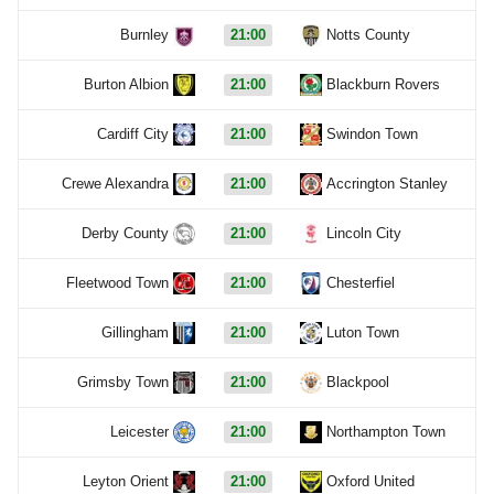
Burnley
21:00
Notts County
Burton Albion
21:00
Blackburn Rovers
Cardiff City
21:00
Swindon Town
Crewe Alexandra
21:00
Accrington Stanley
Derby County
21:00
Lincoln City
Fleetwood Town
21:00
Chesterfiel
Gillingham
21:00
Luton Town
Grimsby Town
21:00
Blackpool
Leicester
21:00
Northampton Town
Leyton Orient
21:00
Oxford United