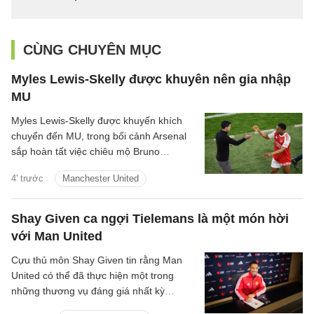
CÙNG CHUYÊN MỤC
Myles Lewis-Skelly được khuyên nên gia nhập
MU
Myles Lewis-Skelly được khuyến khích
chuyển đến MU, trong bối cảnh Arsenal
sắp hoàn tất việc chiêu mộ Bruno
Guimaraes.
4' trước
Manchester United
Shay Given ca ngợi Tielemans là một món hời
với Man United
Cựu thủ môn Shay Given tin rằng Man
United có thể đã thực hiện một trong
những thương vụ đáng giá nhất kỳ
chuyển nhượng hè khi chiêu mộ Youri