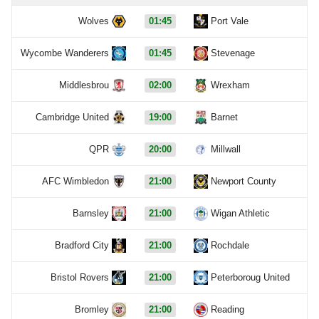
Wolves
01:45
Port Vale
Wycombe Wanderers
01:45
Stevenage
Middlesbrou
02:00
Wrexham
Cambridge United
19:00
Barnet
QPR
20:00
Millwall
AFC Wimbledon
21:00
Newport County
Barnsley
21:00
Wigan Athletic
Bradford City
21:00
Rochdale
Bristol Rovers
21:00
Peterboroug United
Bromley
21:00
Reading