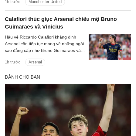
1h trước
Manchester United
Tielemans với mức phí chỉ 35 triệu bảng.
Calafiori thúc giục Arsenal chiêu mộ Bruno
Guimaraes và Vinicius
Hậu vệ Riccardo Calafiori khẳng định
Arsenal cần tiếp tục mang về những ngôi
sao đẳng cấp như Bruno Guimaraes và
Vinicius Junior nếu muốn duy trì vị thế số
1h trước
Arsenal
một và hướng đến một mùa giải thành
công hơn nữa.