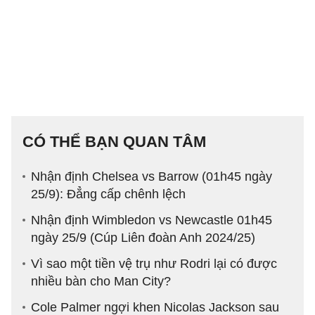
CÓ THỂ BẠN QUAN TÂM
Nhận định Chelsea vs Barrow (01h45 ngày
25/9): Đẳng cấp chênh lệch
Nhận định Wimbledon vs Newcastle 01h45
ngày 25/9 (Cúp Liên đoàn Anh 2024/25)
Vì sao một tiền vệ trụ như Rodri lại có được
nhiều bàn cho Man City?
Cole Palmer ngợi khen Nicolas Jackson sau