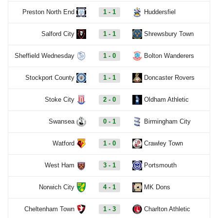
Preston North End
1 - 1
Huddersfiel
Salford City
1 - 1
Shrewsbury Town
Sheffield Wednesday
1 - 0
Bolton Wanderers
Stockport County
1 - 1
Doncaster Rovers
Stoke City
2 - 0
Oldham Athletic
Swansea
0 - 1
Birmingham City
Watford
1 - 0
Crawley Town
West Ham
3 - 1
Portsmouth
Norwich City
4 - 1
MK Dons
Cheltenham Town
1 - 3
Charlton Athletic