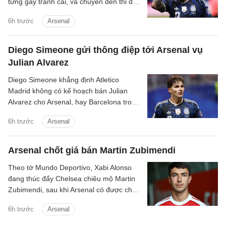
từng gây tranh cãi, và chuyển đến thi đấu
cho Tottenham.
6h trước
Arsenal
Diego Simeone gửi thông điệp tới Arsenal vụ
Julian Alvarez
Diego Simeone khẳng định Atletico
Madrid không có kế hoạch bán Julian
Alvarez cho Arsenal, hay Barcelona trong
mùa hè này.
6h trước
Arsenal
Arsenal chốt giá bán Martin Zubimendi
Theo tờ Mundo Deportivo, Xabi Alonso
đang thúc đẩy Chelsea chiêu mộ Martin
Zubimendi, sau khi Arsenal có được chữ
ký của Bruno Guimaraes.
6h trước
Arsenal