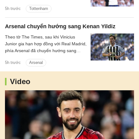
quan tâm đến chữ ký của anh.
5h trước
Tottenham
Arsenal chuyển hướng sang Kenan Yildiz
Theo tờ The Times, sau khi Vinicius
Junior gia hạn hợp đồng với Real Madrid,
phía Arsenal đã chuyển hướng sang
Kenan Yildiz của Juventus.
5h trước
Arsenal
Video