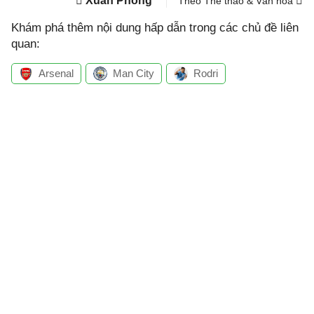
Xuân Phong
Theo Thể thao & Văn hóa
Khám phá thêm nội dung hấp dẫn trong các chủ đề liên
quan:
Arsenal
Man City
Rodri