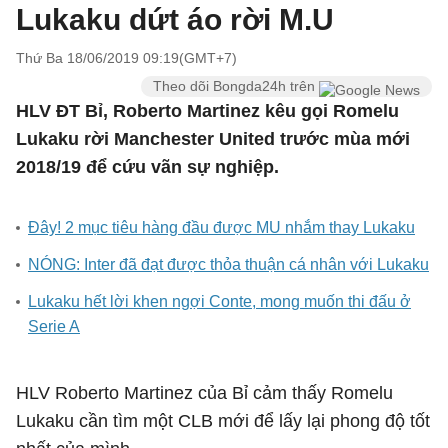
Lukaku dứt áo rời M.U
Thứ Ba 18/06/2019 09:19(GMT+7)
Theo dõi Bongda24h trên
HLV ĐT Bỉ, Roberto Martinez kêu gọi Romelu
Lukaku rời Manchester United trước mùa mới
2018/19 để cứu vãn sự nghiệp.
Đây! 2 mục tiêu hàng đầu được MU nhắm thay Lukaku
NÓNG: Inter đã đạt được thỏa thuận cá nhân với Lukaku
Lukaku hết lời khen ngợi Conte, mong muốn thi đấu ở
Serie A
HLV Roberto Martinez của Bỉ cảm thấy Romelu
Lukaku cần tìm một CLB mới để lấy lại phong độ tốt