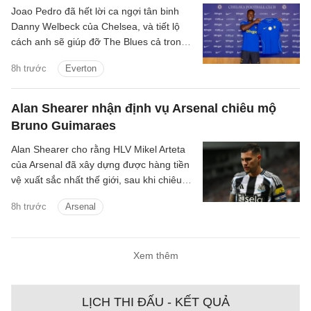
Joao Pedro đã hết lời ca ngợi tân binh
Danny Welbeck của Chelsea, và tiết lộ
cách anh sẽ giúp đỡ The Blues cả trong
và ngoài sân cỏ.
8h trước
Everton
Alan Shearer nhận định vụ Arsenal chiêu mộ
Bruno Guimaraes
Alan Shearer cho rằng HLV Mikel Arteta
của Arsenal đã xây dựng được hàng tiền
vệ xuất sắc nhất thế giới, sau khi chiêu
mộ Bruno Guimaraes.
8h trước
Arsenal
Xem thêm
LỊCH THI ĐẤU - KẾT QUẢ