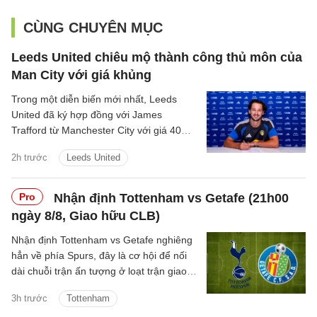
CÙNG CHUYÊN MỤC
Leeds United chiêu mộ thành công thủ môn của
Man City với giá khủng
Trong một diễn biến mới nhất, Leeds
United đã ký hợp đồng với James
Trafford từ Manchester City với giá 40
triệu bảng cộng thêm các khoản phí bổ
2h trước
Leeds United
sung.
Pro
Nhận định Tottenham vs Getafe (21h00
ngày 8/8, Giao hữu CLB)
Nhận định Tottenham vs Getafe nghiêng
hẳn về phía Spurs, đây là cơ hội để nối
dài chuỗi trận ấn tượng ở loạt trận giao
hữu Hè 2026.
3h trước
Tottenham