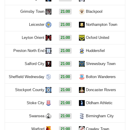
Grimsby Town
21:00
Blackpool
Leicester
21:00
Northampton Town
Leyton Orient
21:00
Oxford United
Preston North End
21:00
Huddersfiel
Salford City
21:00
Shrewsbury Town
Sheffield Wednesday
21:00
Bolton Wanderers
Stockport County
21:00
Doncaster Rovers
Stoke City
21:00
Oldham Athletic
Swansea
21:00
Birmingham City
Watford
21:00
Crawley Town