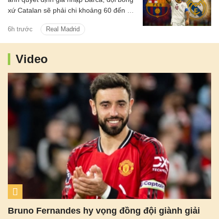
xứ Catalan sẽ phải chi khoảng 60 đến 70
triệu euro để hy vọng có được điều mình
6h trước
Real Madrid
cần.
Video
Bruno Fernandes hy vọng đồng đội giành giải