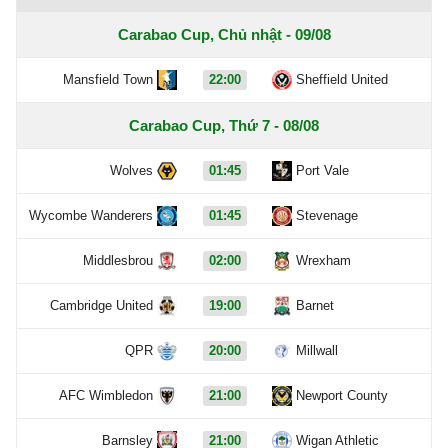
Carabao Cup, Chủ nhật - 09/08
Mansfield Town
22:00
Sheffield United
Carabao Cup, Thứ 7 - 08/08
Wolves
01:45
Port Vale
Wycombe Wanderers
01:45
Stevenage
Middlesbrou
02:00
Wrexham
Cambridge United
19:00
Barnet
QPR
20:00
Millwall
AFC Wimbledon
21:00
Newport County
Barnsley
21:00
Wigan Athletic