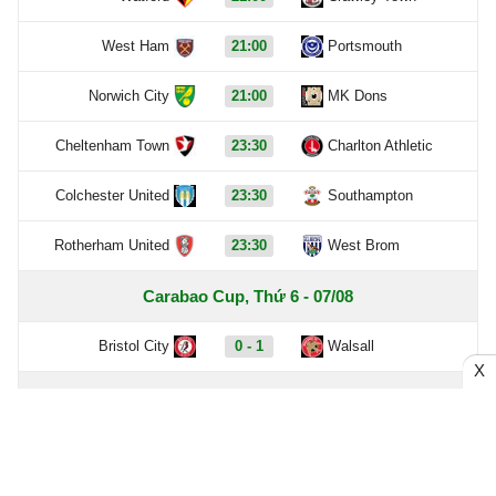
West Ham
21:00
Portsmouth
Norwich City
21:00
MK Dons
Cheltenham Town
23:30
Charlton Athletic
Colchester United
23:30
Southampton
Rotherham United
23:30
West Brom
Carabao Cup, Thứ 6 - 07/08
Bristol City
0 - 1
Walsall
X
Hôm qua - 06/08
Chưa có dữ liệu trận đấu