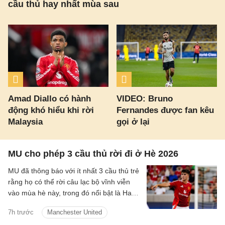
cầu thủ hay nhất mùa sau
Amad Diallo có hành
VIDEO: Bruno
động khó hiểu khi rời
Fernandes được fan kêu
Malaysia
gọi ở lại
MU cho phép 3 cầu thủ rời đi ở Hè 2026
MU đã thông báo với ít nhất 3 cầu thủ trẻ
rằng họ có thể rời câu lạc bộ vĩnh viễn
vào mùa hè này, trong đó nổi bật là Harry
Amass.
7h trước
Manchester United