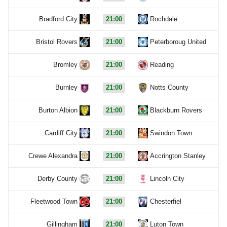
Bradford City
21:00
Rochdale
Bristol Rovers
21:00
Peterboroug United
Bromley
21:00
Reading
Burnley
21:00
Notts County
Burton Albion
21:00
Blackburn Rovers
Cardiff City
21:00
Swindon Town
Crewe Alexandra
21:00
Accrington Stanley
Derby County
21:00
Lincoln City
Fleetwood Town
21:00
Chesterfiel
Gillingham
21:00
Luton Town