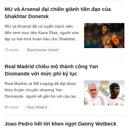
MU và Arsenal đại chiến giành tiền đạo của
Shakhtar Donetsk
MU và Arsenal đã cử tuyển trạch viên
đến xem mục tiêu Kaua Elias, người vừa
lập cú hat-trick hoàn hảo cho Shakhtar
Donetsk.
7h trước
Manchester United
Real Madrid chiêu mộ thành công Yan
Diomande với mức phí kỷ lục
Real Madrid và RB Leipzig đã đạt được
thỏa thuận chuyển nhượng Yan
Diomande, người sẽ gắn bó với câu lạc
bộ trong 7 mùa giải tiếp theo, cho đến
8h trước
Real Madrid
ngày 30 tháng 6 năm 2033.
Joao Pedro hết lời khen ngợi Danny Welbeck