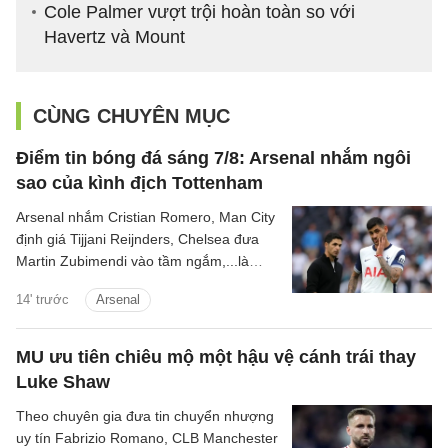
Cole Palmer vượt trội hoàn toàn so với
Havertz và Mount
CÙNG CHUYÊN MỤC
Điểm tin bóng đá sáng 7/8: Arsenal nhắm ngôi
sao của kình địch Tottenham
Arsenal nhắm Cristian Romero, Man City
định giá Tijjani Reijnders, Chelsea đưa
Martin Zubimendi vào tầm ngắm,...là
những tin tức bóng đá nổi bật trong Điểm
14' trước
Arsenal
tin bóng đá sáng 31/7.
MU ưu tiên chiêu mộ một hậu vệ cánh trái thay
Luke Shaw
Theo chuyên gia đưa tin chuyển nhượng
uy tín Fabrizio Romano, CLB Manchester