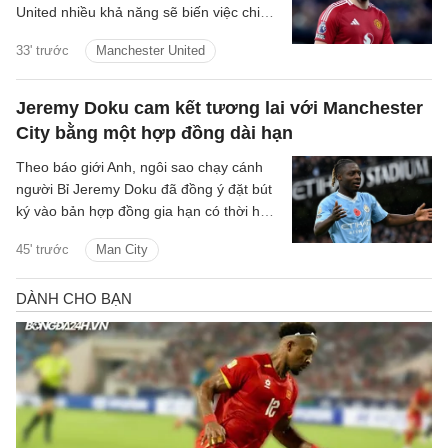
United nhiều khả năng sẽ biến việc chiêu
mộ một hậu vệ cánh trái thành mục tiêu
33' trước
Manchester United
trọng tâm tiếp theo trên thị trường
chuyển nhượng hè năm nay.
Jeremy Doku cam kết tương lai với Manchester
City bằng một hợp đồng dài hạn
Theo báo giới Anh, ngôi sao chạy cánh
người Bỉ Jeremy Doku đã đồng ý đặt bút
ký vào bản hợp đồng gia hạn có thời hạn
5 năm với Manchester City.
45' trước
Man City