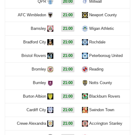
QPR
20:00
Millwall
AFC Wimbledon
21:00
Newport County
Barnsley
21:00
Wigan Athletic
Bradford City
21:00
Rochdale
Bristol Rovers
21:00
Peterboroug United
Bromley
21:00
Reading
Burnley
21:00
Notts County
Burton Albion
21:00
Blackburn Rovers
Cardiff City
21:00
Swindon Town
Crewe Alexandra
21:00
Accrington Stanley