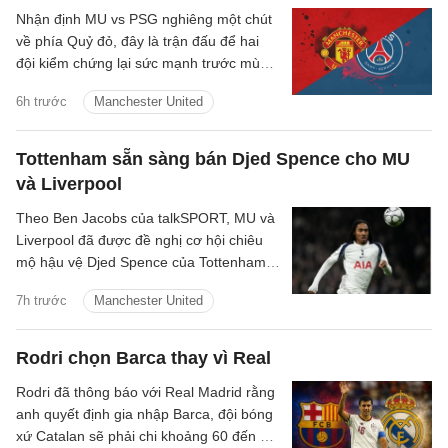
Nhận định MU vs PSG nghiêng một chút
về phía Quỷ đỏ, đây là trận đấu để hai
đội kiểm chứng lại sức mạnh trước mùa
giải mới.
6h trước
Manchester United
Tottenham sẵn sàng bán Djed Spence cho MU
và Liverpool
Theo Ben Jacobs của talkSPORT, MU và
Liverpool đã được đề nghị cơ hội chiêu
mộ hậu vệ Djed Spence của Tottenham
Hotspur.
7h trước
Manchester United
Rodri chọn Barca thay vì Real
Rodri đã thông báo với Real Madrid rằng
anh quyết định gia nhập Barca, đội bóng
xứ Catalan sẽ phải chi khoảng 60 đến 70