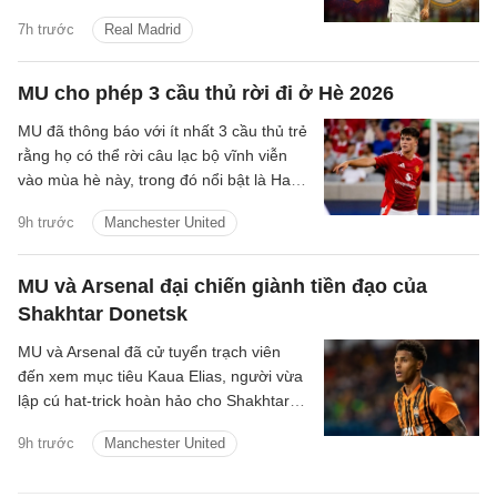
triệu euro để hy vọng có được điều mình
7h trước
Real Madrid
cần.
MU cho phép 3 cầu thủ rời đi ở Hè 2026
MU đã thông báo với ít nhất 3 cầu thủ trẻ
rằng họ có thể rời câu lạc bộ vĩnh viễn
vào mùa hè này, trong đó nổi bật là Harry
Amass.
9h trước
Manchester United
MU và Arsenal đại chiến giành tiền đạo của
Shakhtar Donetsk
MU và Arsenal đã cử tuyển trạch viên
đến xem mục tiêu Kaua Elias, người vừa
lập cú hat-trick hoàn hảo cho Shakhtar
Donetsk.
9h trước
Manchester United