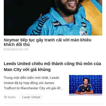
Leeds United chiêu mộ thành công thủ môn của
Man City với giá khủng
Trong một diễn biến mới nhất, Leeds
United đã ký hợp đồng với James
Trafford từ Manchester City với giá 40
triệu bảng cộng thêm các khoản phí bổ
3h trước
Leeds United
sung.