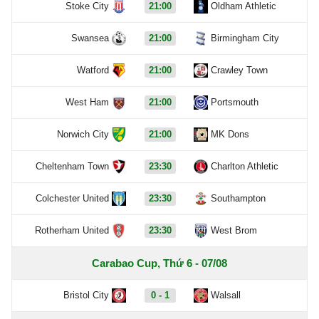
Stoke City
21:00
Oldham Athletic
Swansea
21:00
Birmingham City
Watford
21:00
Crawley Town
West Ham
21:00
Portsmouth
Norwich City
21:00
MK Dons
Cheltenham Town
23:30
Charlton Athletic
Colchester United
23:30
Southampton
Rotherham United
23:30
West Brom
Carabao Cup, Thứ 6 - 07/08
Bristol City
0 - 1
Walsall