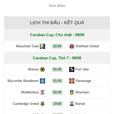
Xem thêm
LỊCH THI ĐẤU - KẾT QUẢ
Carabao Cup, Chủ nhật - 09/08
Mansfield Town
22:00
Sheffield United
Carabao Cup, Thứ 7 - 08/08
Wolves
01:45
Port Vale
Wycombe Wanderers
01:45
Stevenage
Middlesbrou
02:00
Wrexham
Cambridge United
19:00
Barnet