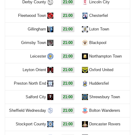
Derby County
21:00
Lincoln City
Fleetwood Town
21:00
Chesterfiel
Gillingham
21:00
Luton Town
Grimsby Town
21:00
Blackpool
Leicester
21:00
Northampton Town
Leyton Orient
21:00
Oxford United
Preston North End
21:00
Huddersfiel
Salford City
21:00
Shrewsbury Town
Sheffield Wednesday
21:00
Bolton Wanderers
Stockport County
21:00
Doncaster Rovers