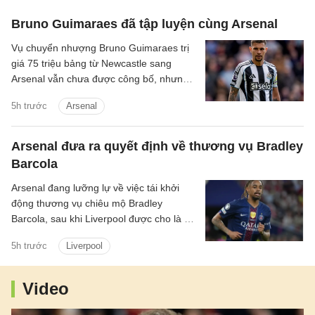
Bruno Guimaraes đã tập luyện cùng Arsenal
Vụ chuyển nhượng Bruno Guimaraes trị
giá 75 triệu bảng từ Newcastle sang
Arsenal vẫn chưa được công bố, nhưng
tiền vệ này đã tập luyện với Pháo thủ.
5h trước
Arsenal
Arsenal đưa ra quyết định về thương vụ Bradley
Barcola
Arsenal đang lưỡng lự về việc tái khởi
động thương vụ chiêu mộ Bradley
Barcola, sau khi Liverpool được cho là đã
gửi lời đề nghị đầu tiên đến PSG.
5h trước
Liverpool
Video