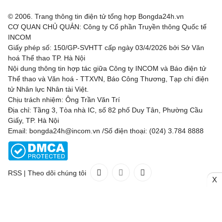
© 2006. Trang thông tin điện tử tổng hợp Bongda24h.vn
CƠ QUAN CHỦ QUẢN: Công ty Cổ phần Truyền thông Quốc tế
INCOM
Giấy phép số: 150/GP-SVHTT cấp ngày 03/4/2026 bởi Sở Văn
hoá Thể thao TP. Hà Nội
Nội dung thông tin hợp tác giữa Công ty INCOM và Báo điện tử
Thể thao và Văn hoá - TTXVN, Báo Công Thương, Tạp chí điện
tử Nhân lực Nhân tài Việt.
Chịu trách nhiệm: Ông Trần Văn Trí
Địa chỉ: Tầng 3, Tòa nhà IC, số 82 phố Duy Tân, Phường Cầu
Giấy, TP. Hà Nội
Email: bongda24h@incom.vn /Số điện thoại: (024) 3.784 8888
RSS
|
Theo dõi chúng tôi
X
Liên hệ
Quảng cáo
(024) 3.784 8888
Toàn bộ bản quyền thuộc
Bongda24h.vn