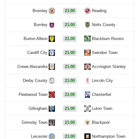
Bromley
21:00
Reading
Burnley
21:00
Notts County
Burton Albion
21:00
Blackburn Rovers
Cardiff City
21:00
Swindon Town
Crewe Alexandra
21:00
Accrington Stanley
Derby County
21:00
Lincoln City
Fleetwood Town
21:00
Chesterfiel
Gillingham
21:00
Luton Town
Grimsby Town
21:00
Blackpool
Leicester
21:00
Northampton Town