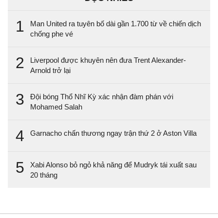
1
Man United ra tuyên bố dài gần 1.700 từ về chiến dịch
chống phe vé
2
Liverpool được khuyên nên đưa Trent Alexander-
Arnold trở lại
3
Đội bóng Thổ Nhĩ Kỳ xác nhận đàm phán với
Mohamed Salah
4
Garnacho chấn thương ngay trận thứ 2 ở Aston Villa
5
Xabi Alonso bỏ ngỏ khả năng để Mudryk tái xuất sau
20 tháng