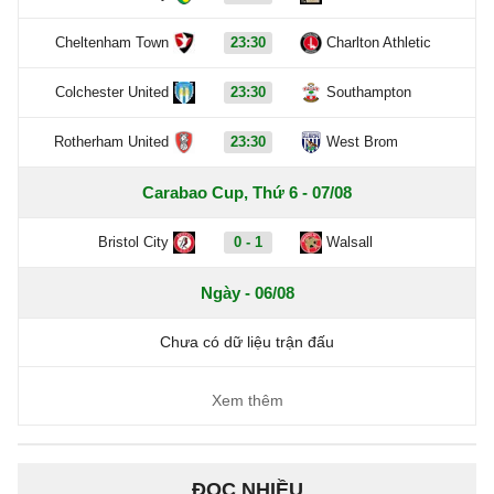
Cheltenham Town
23:30
Charlton Athletic
Colchester United
23:30
Southampton
Rotherham United
23:30
West Brom
Carabao Cup, Thứ 6 - 07/08
Bristol City
0 - 1
Walsall
Ngày - 06/08
Chưa có dữ liệu trận đấu
Xem thêm
ĐỌC NHIỀU