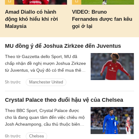
Amad Diallo có hành
VIDEO: Bruno
động khó hiểu khi rời
Fernandes được fan kêu
Malaysia
gọi ở lại
MU đồng ý để Joshua Zirkzee đến Juventus
Theo tờ Gazzetta dello Sport, MU đã
chấp nhận đề nghị mượn Joshua Zirkzee
từ Juventus, và Quỷ đỏ có thể mua thêm
tiền đạo trong thời gian còn lại ở Hè
5h trước
Manchester United
2026.
Crystal Palace theo đuổi hậu vệ của Chelsea
Theo BBC Sport, Crystal Palace được
cho là đang quan tâm đến việc chiêu mộ
Josh Acheampong, cầu thủ thuộc biên
chế của Chelsea.
6h trước
Chelsea