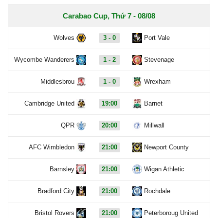
Carabao Cup, Thứ 7 - 08/08
Wolves
3 - 0
Port Vale
Wycombe Wanderers
1 - 2
Stevenage
Middlesbrou
1 - 0
Wrexham
Cambridge United
19:00
Barnet
QPR
20:00
Millwall
AFC Wimbledon
21:00
Newport County
Barnsley
21:00
Wigan Athletic
Bradford City
21:00
Rochdale
Bristol Rovers
21:00
Peterboroug United