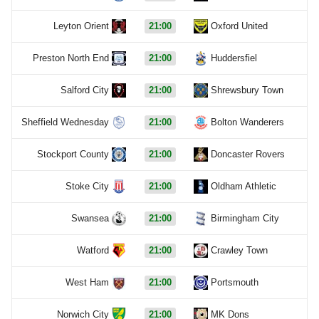
Leyton Orient
21:00
Oxford United
Preston North End
21:00
Huddersfiel
Salford City
21:00
Shrewsbury Town
Sheffield Wednesday
21:00
Bolton Wanderers
Stockport County
21:00
Doncaster Rovers
Stoke City
21:00
Oldham Athletic
Swansea
21:00
Birmingham City
Watford
21:00
Crawley Town
West Ham
21:00
Portsmouth
Norwich City
21:00
MK Dons