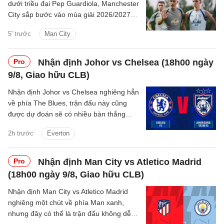
dưới triều đại Pep Guardiola, Manchester
City sắp bước vào mùa giải 2026/2027
với sự thay đổi mang tính bước ngoặt
5' trước
Man City
trên băng ghế chỉ đạo.
Pro
Nhận định Johor vs Chelsea (18h00 ngày
9/8, Giao hữu CLB)
Nhận định Johor vs Chelsea nghiêng hẳn
về phía The Blues, trận đấu này cũng
được dự đoán sẽ có nhiều bàn thắng
được ghi.
2h trước
Everton
Pro
Nhận định Man City vs Atletico Madrid
(18h00 ngày 9/8, Giao hữu CLB)
Nhận định Man City vs Atletico Madrid
nghiêng một chút về phía Man xanh,
nhưng đây có thể là trận đấu không dễ