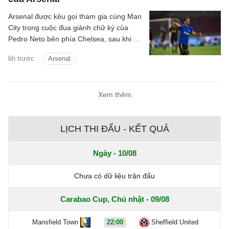
Arsenal được kêu gọi tham gia cùng Man
City trong cuộc đua giành chữ ký của
Pedro Neto bên phía Chelsea, sau khi bỏ
lỡ cơ hội chiêu mộ Vinicius Junior.
6h trước
Arsenal
Xem thêm
LỊCH THI ĐẤU - KẾT QUẢ
Ngày - 10/08
Chưa có dữ liệu trận đấu
Carabao Cup, Chủ nhật - 09/08
Mansfield Town
22:00
Sheffield United