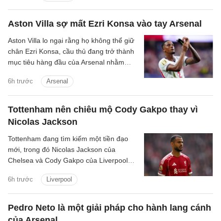
Aston Villa sợ mất Ezri Konsa vào tay Arsenal
Aston Villa lo ngại rằng họ không thể giữ
chân Ezri Konsa, cầu thủ đang trở thành
mục tiêu hàng đầu của Arsenal nhằm
nâng cấp hàng thủ.
6h trước
Arsenal
Tottenham nên chiêu mộ Cody Gakpo thay vì
Nicolas Jackson
Tottenham đang tìm kiếm một tiền đạo
mới, trong đó Nicolas Jackson của
Chelsea và Cody Gakpo của Liverpool
nằm trong danh sách chuyển nhượng
6h trước
Liverpool
của họ.
Pedro Neto là một giải pháp cho hành lang cánh
của Arsenal