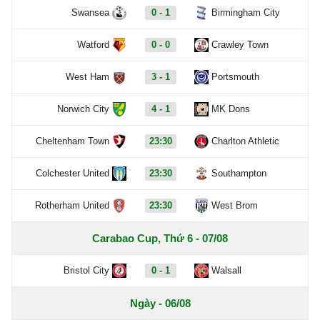
Swansea
0 - 1
Birmingham City
Watford
0 - 0
Crawley Town
West Ham
3 - 1
Portsmouth
Norwich City
4 - 1
MK Dons
Cheltenham Town
23:30
Charlton Athletic
Colchester United
23:30
Southampton
Rotherham United
23:30
West Brom
Carabao Cup, Thứ 6 - 07/08
Bristol City
0 - 1
Walsall
Ngày - 06/08