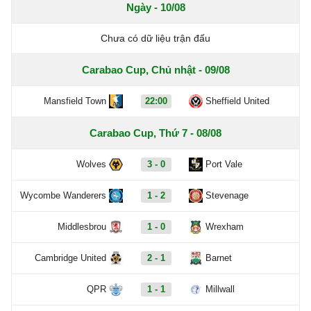
Ngày - 10/08
Chưa có dữ liệu trận đấu
Carabao Cup, Chủ nhật - 09/08
Mansfield Town
22:00
Sheffield United
Carabao Cup, Thứ 7 - 08/08
Wolves
3 - 0
Port Vale
Wycombe Wanderers
1 - 2
Stevenage
Middlesbrou
1 - 0
Wrexham
Cambridge United
2 - 1
Barnet
QPR
1 - 1
Millwall