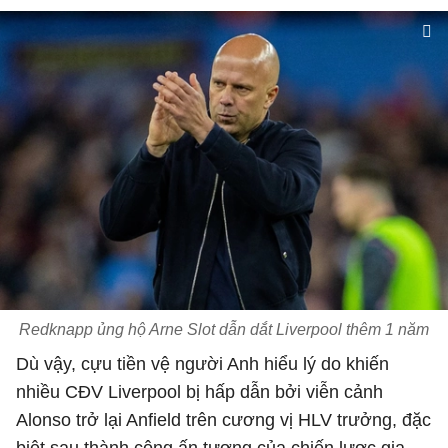
Redknapp ủng hộ Arne Slot dẫn dắt Liverpool thêm 1 năm
Dù vậy, cựu tiền vệ người Anh hiểu lý do khiến
nhiều CĐV Liverpool bị hấp dẫn bởi viễn cảnh
Alonso trở lại Anfield trên cương vị HLV trưởng, đặc