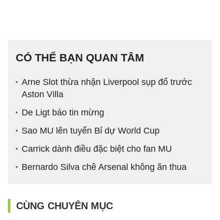
CÓ THỂ BẠN QUAN TÂM
Arne Slot thừa nhận Liverpool sụp đổ trước
Aston Villa
De Ligt báo tin mừng
Sao MU lên tuyển Bỉ dự World Cup
Carrick dành điều đặc biệt cho fan MU
Bernardo Silva chê Arsenal không ăn thua
CÙNG CHUYÊN MỤC