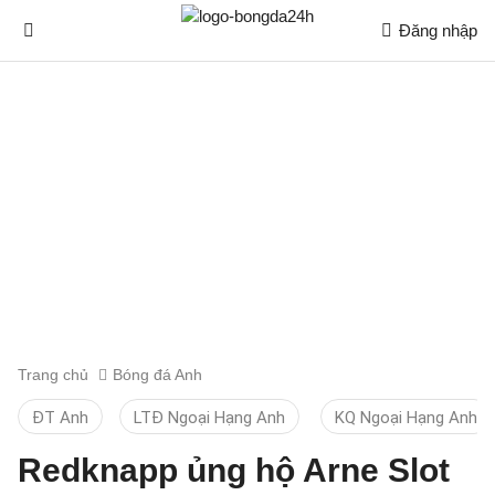
Đăng nhập
Trang chủ
Bóng đá Anh
ĐT Anh
LTĐ Ngoại Hạng Anh
KQ Ngoại Hạng Anh
Redknapp ủng hộ Arne Slot