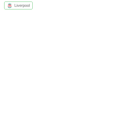
Liverpool