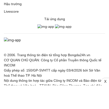
Hậu trường
Livescore
Tải ứng dụng
© 2006. Trang thông tin điện tử tổng hợp Bongda24h.vn
CƠ QUAN CHỦ QUẢN: Công ty Cổ phần Truyền thông Quốc tế
INCOM
Giấy phép số: 150/GP-SVHTT cấp ngày 03/4/2026 bởi Sở Văn
hoá Thể thao TP. Hà Nội
Nội dung thông tin hợp tác giữa Công ty INCOM và Báo điện tử
X
Thể thao và Văn hoá - TTXVN, Báo Công Thương, Tạp chí điện
tử Nhân lực Nhân tài Việt.
Chịu trách nhiệm: Ông Trần Văn Trí
Địa chỉ: Tầng 3, Tòa nhà IC, số 82 phố Duy Tân, Phường Cầu
Giấy, TP. Hà Nội