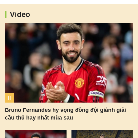
Video
Bruno Fernandes hy vọng đồng đội giành giải
cầu thủ hay nhất mùa sau