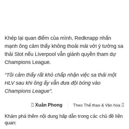
Khép lại quan điểm của mình, Redknapp nhấn
mạnh ông cảm thấy không thoải mái với ý tưởng sa
thải Slot nếu Liverpool vẫn giành quyền tham dự
Champions League.
“Tôi cảm thấy rất khó chấp nhận việc sa thải một
HLV sau khi ông ấy vẫn đưa đội bóng vào
Champions League".
Xuân Phong
Theo Thể thao & Văn hóa
Khám phá thêm nội dung hấp dẫn trong các chủ đề liên
quan: