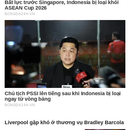
Liverpool gặp khó ở thương vụ Bradley Barcola