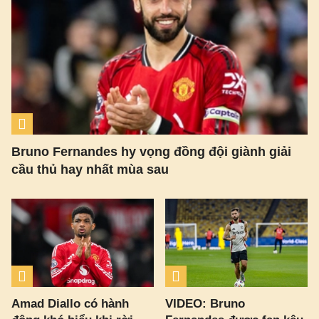
Bruno Fernandes hy vọng đồng đội giành giải
cầu thủ hay nhất mùa sau
Amad Diallo có hành
VIDEO: Bruno