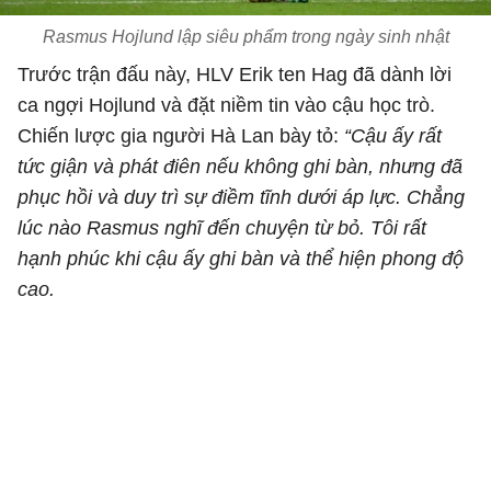
Rasmus Hojlund lập siêu phẩm trong ngày sinh nhật
Trước trận đấu này, HLV Erik ten Hag đã dành lời
ca ngợi Hojlund và đặt niềm tin vào cậu học trò.
Chiến lược gia người Hà Lan bày tỏ:
“Cậu ấy rất
tức giận và phát điên nếu không ghi bàn, nhưng đã
phục hồi và duy trì sự điềm tĩnh dưới áp lực. Chẳng
lúc nào Rasmus nghĩ đến chuyện từ bỏ. Tôi rất
hạnh phúc khi cậu ấy ghi bàn và thể hiện phong độ
cao.