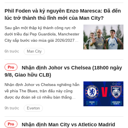
Phil Foden và kỷ nguyên Enzo Maresca: Đã đến
lúc trở thành thủ lĩnh mới của Man City?
Sau gần một thập kỷ thành công rực rỡ
dưới triều đại Pep Guardiola, Manchester
City sắp bước vào mùa giải 2026/2027
với sự thay đổi mang tính bước ngoặt
6h trước
Man City
trên băng ghế chỉ đạo.
Pro
Nhận định Johor vs Chelsea (18h00 ngày
9/8, Giao hữu CLB)
Nhận định Johor vs Chelsea nghiêng hẳn
về phía The Blues, trận đấu này cũng
được dự đoán sẽ có nhiều bàn thắng
được ghi.
9h trước
Everton
Pro
Nhận định Man City vs Atletico Madrid