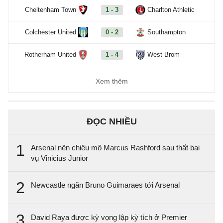
Cheltenham Town
1 - 3
Charlton Athletic
Colchester United
0 - 2
Southampton
Rotherham United
1 - 4
West Brom
Xem thêm
ĐỌC NHIỀU
1
Arsenal nên chiêu mộ Marcus Rashford sau thất bại
vụ Vinicius Junior
2
Newcastle ngăn Bruno Guimaraes tới Arsenal
3
David Raya được kỳ vọng lập kỳ tích ở Premier