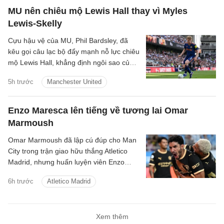
MU nên chiêu mộ Lewis Hall thay vì Myles
Lewis-Skelly
Cựu hậu vệ của MU, Phil Bardsley, đã
kêu gọi câu lạc bộ đẩy mạnh nỗ lực chiêu
mộ Lewis Hall, khẳng định ngôi sao của
Newcastle sẽ là sự bổ sung hoàn hảo
5h trước
Manchester United
cho sân Old Trafford.
Enzo Maresca lên tiếng về tương lai Omar
Marmoush
Omar Marmoush đã lập cú đúp cho Man
City trong trận giao hữu thắng Atletico
Madrid, nhưng huấn luyện viên Enzo
Maresca lại tỏ ra kín đáo về tương lai của
6h trước
Atletico Madrid
anh.
Xem thêm