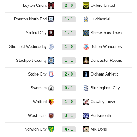
Leyton Orient
2 - 0
Oxford United
Preston North End
1 - 1
Huddersfiel
Salford City
1 - 1
Shrewsbury Town
Sheffield Wednesday
1 - 0
Bolton Wanderers
Stockport County
1 - 1
Doncaster Rovers
Stoke City
2 - 0
Oldham Athletic
Swansea
0 - 1
Birmingham City
Watford
1 - 0
Crawley Town
West Ham
3 - 1
Portsmouth
Norwich City
4 - 1
MK Dons