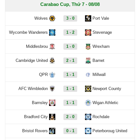
Carabao Cup, Thứ 7 - 08/08
Wolves
3 - 0
Port Vale
Wycombe Wanderers
1 - 2
Stevenage
Middlesbrou
1 - 0
Wrexham
Cambridge United
2 - 1
Barnet
QPR
1 - 1
Millwall
AFC Wimbledon
1 - 1
Newport County
Barnsley
1 - 1
Wigan Athletic
Bradford City
2 - 0
Rochdale
Bristol Rovers
0 - 1
Peterboroug United