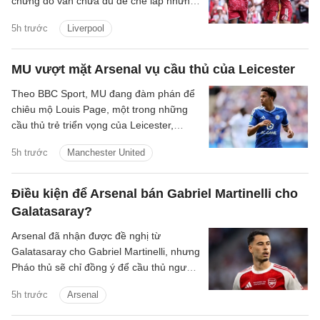
chừng đó vẫn chưa đủ để che lấp những
vết nứt trong hệ thống. Tập thể này có
5h trước
Liverpool
thể bùng lên dữ dội khi mọi mắt xích vận
hành đúng nhịp, song lại dễ chao đảo khi
cường độ suy giảm và sự kết nối bắt đầu
MU vượt mặt Arsenal vụ cầu thủ của Leicester
đứt gãy.
Theo BBC Sport, MU đang đàm phán để
chiêu mộ Louis Page, một trong những
cầu thủ trẻ triển vọng của Leicester,
người cũng được Arsenal quan tâm.
5h trước
Manchester United
Điều kiện để Arsenal bán Gabriel Martinelli cho
Galatasaray?
Arsenal đã nhận được đề nghị từ
Galatasaray cho Gabriel Martinelli, nhưng
Pháo thủ sẽ chỉ đồng ý để cầu thủ người
Brazil ra đi nếu có một cầu thủ chạy cánh
5h trước
Arsenal
mới.