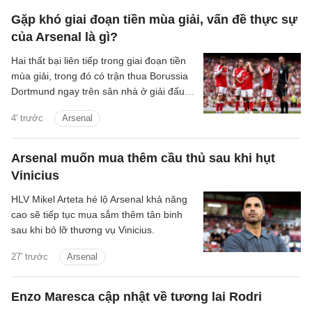
Gặp khó giai đoạn tiền mùa giải, vấn đề thực sự
của Arsenal là gì?
Hai thất bại liên tiếp trong giai đoạn tiền
mùa giải, trong đó có trận thua Borussia
Dortmund ngay trên sân nhà ở giải đấu
giao hữu thường niên Emirates Cup, rõ
4' trước
Arsenal
ràng không phải màn chạy đà mà người
hâm mộ Arsenal mong muốn.
Arsenal muốn mua thêm cầu thủ sau khi hụt
Vinicius
HLV Mikel Arteta hé lộ Arsenal khả năng
cao sẽ tiếp tục mua sắm thêm tân binh
sau khi bỏ lỡ thương vụ Vinicius.
27' trước
Arsenal
Enzo Maresca cập nhật về tương lai Rodri