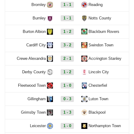
Bromley
1 - 1
Reading
Burnley
1 - 1
Notts County
Burton Albion
1 - 2
Blackburn Rovers
Cardiff City
3 - 2
Swindon Town
Crewe Alexandra
2 - 1
Accrington Stanley
Derby County
1 - 2
Lincoln City
Fleetwood Town
1 - 0
Chesterfiel
Gillingham
0 - 3
Luton Town
Grimsby Town
1 - 3
Blackpool
Leicester
1 - 0
Northampton Town