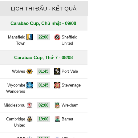
LỊCH THI ĐẤU - KẾT QUẢ
Carabao Cup, Chủ nhật - 09/08
Mansfield
22:00
Sheffield
Town
United
Carabao Cup, Thứ 7 - 08/08
Wolves
01:45
Port Vale
Wycombe
01:45
Stevenage
Wanderers
Middlesbrou
02:00
Wrexham
Cambridge
19:00
Barnet
United