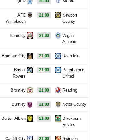
QPR
20:00
Millwall
AFC
21:00
Newport
Wimbledon
County
Barnsley
21:00
Wigan
Athletic
Bradford City
21:00
Rochdale
Bristol
21:00
Peterboroug
Rovers
United
Bromley
21:00
Reading
Burnley
21:00
Notts County
Burton Albion
21:00
Blackburn
Rovers
Cardiff City
21:00
Swindon