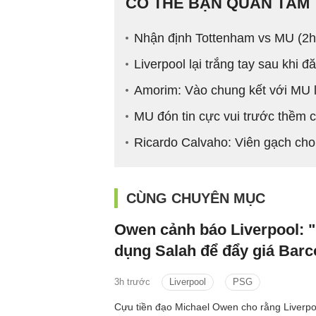
CÓ THỂ BẠN QUAN TÂM
Nhận định Tottenham vs MU (2h
Liverpool lại trắng tay sau khi 
Amorim: Vào chung kết với MU 
MU đón tin cực vui trước thềm 
Ricardo Calvaho: Viên gạch cho
CÙNG CHUYÊN MỤC
Owen cảnh báo Liverpool: 
dụng Salah để đẩy giá Barc
3h trước
Liverpool
PSG
Cựu tiền đạo Michael Owen cho rằng Liverpo