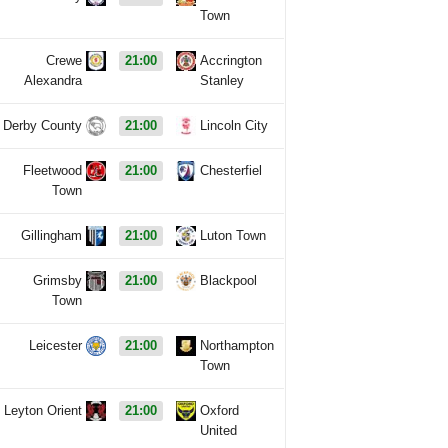
Town
Crewe
21:00
Accrington
Alexandra
Stanley
Derby County
21:00
Lincoln City
Fleetwood
21:00
Chesterfiel
Town
Gillingham
21:00
Luton Town
Grimsby
21:00
Blackpool
Town
Leicester
21:00
Northampton
Town
Leyton Orient
21:00
Oxford
United