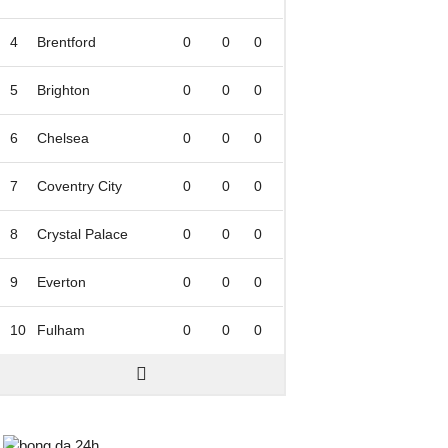
4
Brentford
0
0
0
5
Brighton
0
0
0
6
Chelsea
0
0
0
7
Coventry City
0
0
0
8
Crystal Palace
0
0
0
9
Everton
0
0
0
10
Fulham
0
0
0