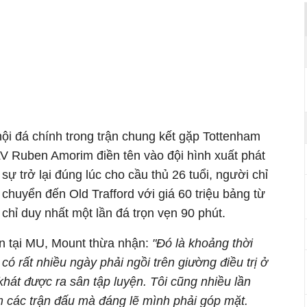
i đá chính trong trận chung kết gặp Tottenham
LV Ruben Amorim điền tên vào đội hình xuất phát
 sự trở lại đúng lúc cho cầu thủ 26 tuổi, người chỉ
 chuyển đến Old Trafford với giá 60 triệu bảng từ
hỉ duy nhất một lần đá trọn vẹn 90 phút.
an tại MU, Mount thừa nhận:
"Đó là khoảng thời
 có rất nhiều ngày phải ngồi trên giường điều trị ở
khát được ra sân tập luyện. Tôi cũng nhiều lần
m các trận đấu mà đáng lẽ mình phải góp mặt.