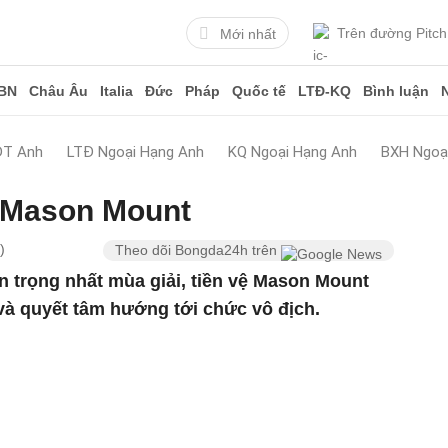
Trên đường Pitch
Mới nhất
BN
Châu Âu
Italia
Đức
Pháp
Quốc tế
LTĐ-KQ
Bình luận
ĐT Anh
LTĐ Ngoại Hạng Anh
KQ Ngoại Hạng Anh
BXH Ngoạ
 Mason Mount
)
Theo dõi Bongda24h trên
 trọng nhất mùa giải, tiền vệ Mason Mount
t và quyết tâm hướng tới chức vô địch.