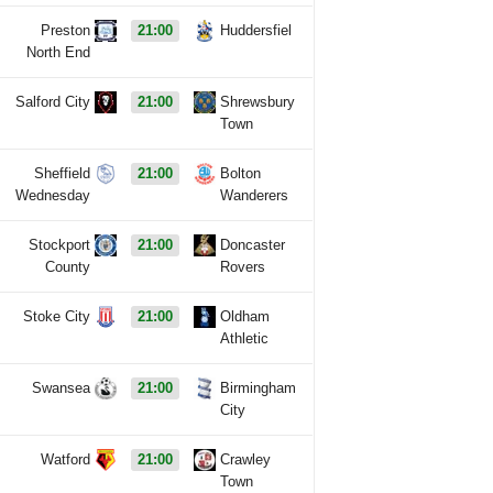
Preston
21:00
Huddersfiel
North End
Salford City
21:00
Shrewsbury
Town
Sheffield
21:00
Bolton
Wednesday
Wanderers
Stockport
21:00
Doncaster
County
Rovers
Stoke City
21:00
Oldham
Athletic
Swansea
21:00
Birmingham
City
Watford
21:00
Crawley
Town