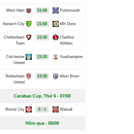
West Ham
21:00
Portsmouth
Norwich City
21:00
MK Dons
Cheltenham
23:30
Charlton
Town
Athletic
Colchester
23:30
Southampton
United
Rotherham
23:30
West Brom
United
Carabao Cup, Thứ 6 - 07/08
Bristol City
0 - 1
Walsall
Hôm qua - 06/08