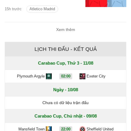
dàng với thầy trò Enzo Maresca.
15h trước
Atletico Madrid
Xem thêm
LỊCH THI ĐẤU - KẾT QUẢ
Carabao Cup, Thứ 3 - 11/08
Plymouth Argyle
02:00
Exeter City
Ngày - 10/08
Chưa có dữ liệu trận đấu
Carabao Cup, Chủ nhật - 09/08
Mansfield Town
22:00
Sheffield United