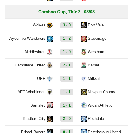
Carabao Cup, Thứ 7 - 08/08
Wolves
3 - 0
Port Vale
Wycombe Wanderers
1 - 2
Stevenage
Middlesbrou
1 - 0
Wrexham
Cambridge United
2 - 1
Barnet
QPR
1 - 1
Millwall
AFC Wimbledon
1 - 1
Newport County
Barnsley
1 - 1
Wigan Athletic
Bradford City
2 - 0
Rochdale
Bristol Rovers
0 - 1
Peterboroug United