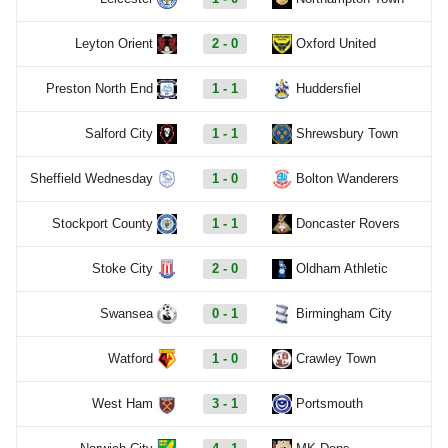
Leyton Orient
2 - 0
Oxford United
Preston North End
1 - 1
Huddersfiel
Salford City
1 - 1
Shrewsbury Town
Sheffield Wednesday
1 - 0
Bolton Wanderers
Stockport County
1 - 1
Doncaster Rovers
Stoke City
2 - 0
Oldham Athletic
Swansea
0 - 1
Birmingham City
Watford
1 - 0
Crawley Town
West Ham
3 - 1
Portsmouth