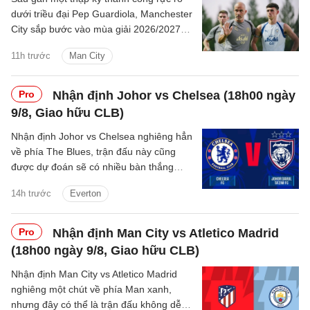
dưới triều đại Pep Guardiola, Manchester
City sắp bước vào mùa giải 2026/2027
với sự thay đổi mang tính bước ngoặt
11h trước
Man City
trên băng ghế chỉ đạo.
Pro
Nhận định Johor vs Chelsea (18h00 ngày
9/8, Giao hữu CLB)
Nhận định Johor vs Chelsea nghiêng hẳn
về phía The Blues, trận đấu này cũng
được dự đoán sẽ có nhiều bàn thắng
được ghi.
14h trước
Everton
Pro
Nhận định Man City vs Atletico Madrid
(18h00 ngày 9/8, Giao hữu CLB)
Nhận định Man City vs Atletico Madrid
nghiêng một chút về phía Man xanh,
nhưng đây có thể là trận đấu không dễ