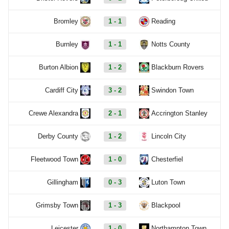
Bromley
1 - 1
Reading
Burnley
1 - 1
Notts County
Burton Albion
1 - 2
Blackburn Rovers
Cardiff City
3 - 2
Swindon Town
Crewe Alexandra
2 - 1
Accrington Stanley
Derby County
1 - 2
Lincoln City
Fleetwood Town
1 - 0
Chesterfiel
Gillingham
0 - 3
Luton Town
Grimsby Town
1 - 3
Blackpool
Leicester
1 - 0
Northampton Town