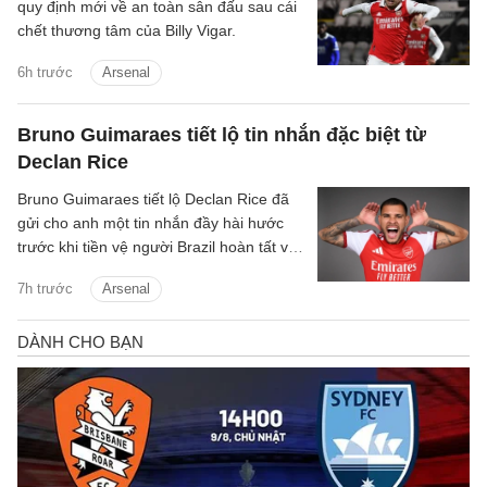
quy định mới về an toàn sân đấu sau cái
chết thương tâm của Billy Vigar.
6h trước
Arsenal
Bruno Guimaraes tiết lộ tin nhắn đặc biệt từ
Declan Rice
Bruno Guimaraes tiết lộ Declan Rice đã
gửi cho anh một tin nhắn đầy hài hước
trước khi tiền vệ người Brazil hoàn tất vụ
chuyển nhượng trị giá 75 triệu bảng tới
7h trước
Arsenal
Arsenal.