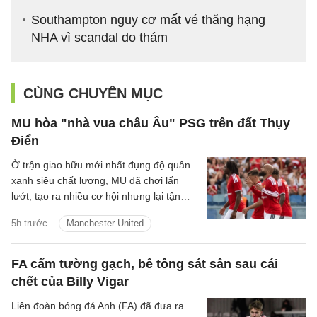
Southampton nguy cơ mất vé thăng hạng
NHA vì scandal do thám
CÙNG CHUYÊN MỤC
MU hòa "nhà vua châu Âu" PSG trên đất Thụy
Điển
Ở trận giao hữu mới nhất đụng độ quân
xanh siêu chất lượng, MU đã chơi lấn
lướt, tạo ra nhiều cơ hội nhưng lại tận
dụng không tốt nên đành chấp nhận kết
5h trước
Manchester United
quả hòa.
FA cấm tường gạch, bê tông sát sân sau cái
chết của Billy Vigar
Liên đoàn bóng đá Anh (FA) đã đưa ra