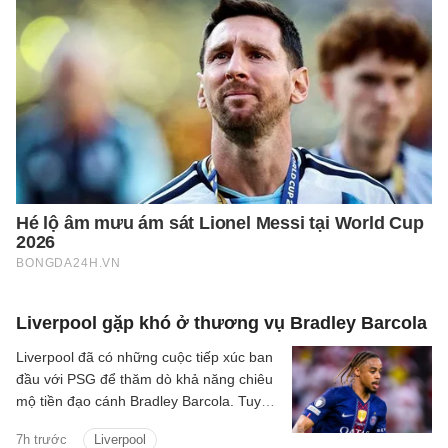
Liverpool gặp khó ở thương vụ Bradley Barcola
Liverpool đã có những cuộc tiếp xúc ban
đầu với PSG để thăm dò khả năng chiêu
mộ tiền đạo cánh Bradley Barcola. Tuy
nhiên, khoảng cách về mức định giá giữa
7h trước
Liverpool
hai CLB đang là trở ngại lớn đối với