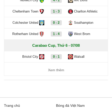
Norwich City
4 - 1
MK Dons
Cheltenham Town
1 - 3
Charlton Athletic
Colchester United
0 - 2
Southampton
Rotherham United
1 - 4
West Brom
Carabao Cup, Thứ 6 - 07/08
Bristol City
0 - 1
Walsall
Xem thêm
Trang chủ
Bóng đá Việt Nam