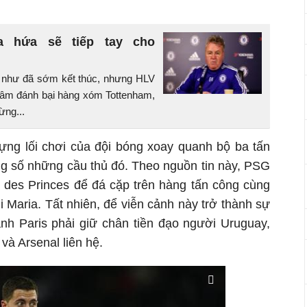
ea hứa sẽ tiếp tay cho
i như đã sớm kết thúc, nhưng HLV
 tâm đánh bại hàng xóm Tottenham,
ừng...
ựng lối chơi của đội bóng xoay quanh bộ ba tấn
ng số những cầu thủ đó. Theo nguồn tin này, PSG
des Princes để đá cặp trên hàng tấn công cùng
 Maria. Tất nhiên, để viễn cảnh này trở thành sự
hành Paris phải giữ chân tiền đạo người Uruguay,
và Arsenal liên hệ.