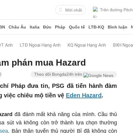
Trên đường Pitch
Mới nhất
BN
Châu Âu
Italia
Đức
Pháp
Quốc tế
LTĐ-KQ
Bình luận
ĐT Anh
LTĐ Ngoại Hạng Anh
KQ Ngoại Hạng Anh
BXH Ngoạ
àm phán mua Hazard
)
Theo dõi Bongda24h trên
 chí Pháp đưa tin, PSG đã tiến hành đàm
g việc chiêu mộ tiền vệ
Eden Hazard
.
azard
đã đánh mất khả năng của mình. Cầu thủ
sa sút và không còn trở thành lựa chọn thường
sea
. Bản thân tuyển thủ người Bỉ đã không còn