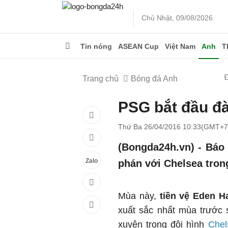
Chủ Nhật, 09/08/2026
Tin nóng
ASEAN Cup
Việt Nam
Anh
T
Trang chủ
Bóng đá Anh
PSG bắt đầu đ
Thứ Ba 26/04/2016 10:33(GMT+7
(Bongda24h.vn) - Báo
Zalo
phán với Chelsea tron
Mùa này,
tiền vệ Eden H
xuất sắc nhất mùa trước 
xuyên trong đội hình
Chel