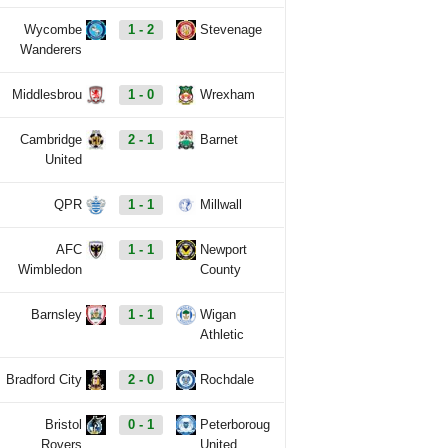
Wycombe
1 - 2
Stevenage
Wanderers
Middlesbrou
1 - 0
Wrexham
Cambridge
2 - 1
Barnet
United
QPR
1 - 1
Millwall
AFC
1 - 1
Newport
Wimbledon
County
Barnsley
1 - 1
Wigan
Athletic
Bradford City
2 - 0
Rochdale
Bristol
0 - 1
Peterboroug
Rovers
United