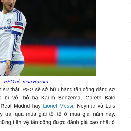
PSG hỏi mua Hazard
nh sự thật, PSG sẽ sở hữu hàng tấn công đáng sợ
o bì với bộ ba Karim Benzema, Gareth Bale
a Real Madrid hay
Lionel Messi
, Neymar và Luis
y trải qua mùa giải tồi tệ ở mùa giải năm nay,
hững tiền vệ tấn công được đánh giá cao nhất ở