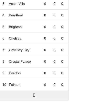
3
Aston Villa
0
0
0
4
Brentford
0
0
0
5
Brighton
0
0
0
6
Chelsea
0
0
0
7
Coventry City
0
0
0
8
Crystal Palace
0
0
0
9
Everton
0
0
0
10
Fulham
0
0
0