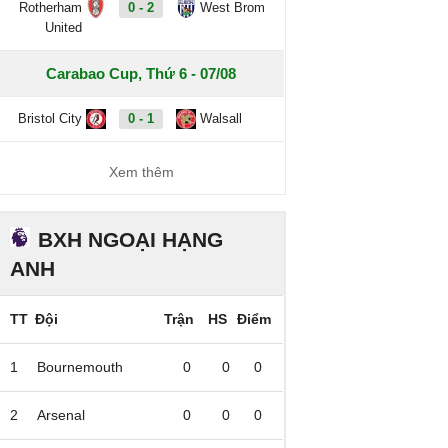
Rotherham
0 - 2
West Brom
United
Carabao Cup, Thứ 6 - 07/08
Bristol City
0 - 1
Walsall
Xem thêm
BXH NGOẠI HẠNG
ANH
TT
Đội
Trận
HS
Điểm
1
Bournemouth
0
0
0
2
Arsenal
0
0
0