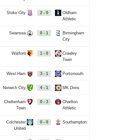
Stoke City
2 - 0
Oldham
Athletic
Swansea
0 - 1
Birmingham
City
Watford
1 - 0
Crawley
Town
West Ham
3 - 1
Portsmouth
Norwich City
4 - 1
MK Dons
Cheltenham
0 - 3
Charlton
Town
Athletic
Colchester
0 - 0
Southampton
United