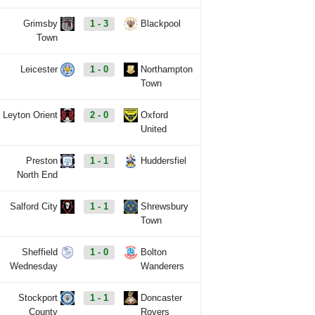
Grimsby
1 - 3
Blackpool
Town
Leicester
1 - 0
Northampton
Town
Leyton Orient
2 - 0
Oxford
United
Preston
1 - 1
Huddersfiel
North End
Salford City
1 - 1
Shrewsbury
Town
Sheffield
1 - 0
Bolton
Wednesday
Wanderers
Stockport
1 - 1
Doncaster
County
Rovers