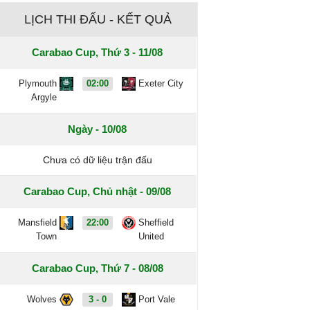
LỊCH THI ĐẤU - KẾT QUẢ
Carabao Cup, Thứ 3 - 11/08
Plymouth
02:00
Exeter City
Argyle
Ngày - 10/08
Chưa có dữ liệu trận đấu
Carabao Cup, Chủ nhật - 09/08
Mansfield
22:00
Sheffield
Town
United
Carabao Cup, Thứ 7 - 08/08
Wolves
3 - 0
Port Vale