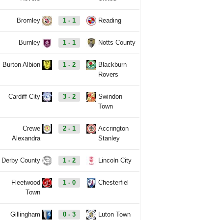
Bromley
1 - 1
Reading
Burnley
1 - 1
Notts County
Burton Albion
1 - 2
Blackburn
Rovers
Cardiff City
3 - 2
Swindon
Town
Crewe
2 - 1
Accrington
Alexandra
Stanley
Derby County
1 - 2
Lincoln City
Fleetwood
1 - 0
Chesterfiel
Town
Gillingham
0 - 3
Luton Town