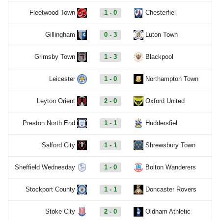
Fleetwood Town
1 - 0
Chesterfiel
Gillingham
0 - 3
Luton Town
Grimsby Town
1 - 3
Blackpool
Leicester
1 - 0
Northampton Town
Leyton Orient
2 - 0
Oxford United
Preston North End
1 - 1
Huddersfiel
Salford City
1 - 1
Shrewsbury Town
Sheffield Wednesday
1 - 0
Bolton Wanderers
Stockport County
1 - 1
Doncaster Rovers
Stoke City
2 - 0
Oldham Athletic