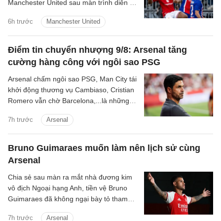
Manchester United sau màn trình diễn ấn
tượng trong trận hòa 1-1 ở loạt trận giao
6h trước
Manchester United
hữu tiền mùa giải với Paris Saint-
Germain.
Điểm tin chuyển nhượng 9/8: Arsenal tăng
cường hàng công với ngôi sao PSG
Arsenal chấm ngôi sao PSG, Man City tái
khởi động thương vụ Cambiaso, Cristian
Romero vẫn chờ Barcelona,...là những
tin tức bóng đá nổi bật trong điểm tin
7h trước
Arsenal
bóng đá sáng 9/8.
Bruno Guimaraes muốn làm nên lịch sử cùng
Arsenal
Chia sẻ sau màn ra mắt nhà đương kim
vô địch Ngoại hạng Anh, tiền vệ Bruno
Guimaraes đã không ngại bày tỏ tham
vọng giành danh hiệu và cùng Pháo thủ
7h trước
Arsenal
tạo nên những điều lớn lao.