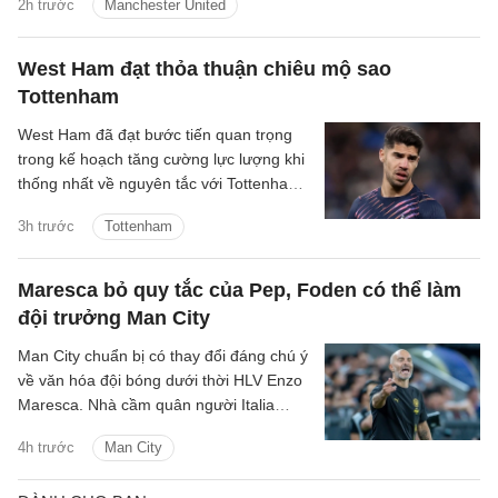
2h trước
Manchester United
một pha xoay người đúng lúc, một đường
chuyền tưởng như giản đơn nhưng mở ra
cả khoảng trời phía trước. Youri
West Ham đạt thỏa thuận chiêu mộ sao
Tielemans là kiểu tiền vệ như thế.
Tottenham
West Ham đã đạt bước tiến quan trọng
trong kế hoạch tăng cường lực lượng khi
thống nhất về nguyên tắc với Tottenham
cho thương vụ Manor Solomon.
3h trước
Tottenham
Maresca bỏ quy tắc của Pep, Foden có thể làm
đội trưởng Man City
Man City chuẩn bị có thay đổi đáng chú ý
về văn hóa đội bóng dưới thời HLV Enzo
Maresca. Nhà cầm quân người Italia
được cho là sẽ thay đổi quy trình lựa
4h trước
Man City
chọn đội trưởng từng được Pep
Guardiola duy trì trong nhiều năm.