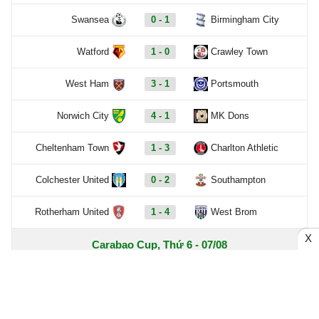
Swansea
0 - 1
Birmingham City
Watford
1 - 0
Crawley Town
West Ham
3 - 1
Portsmouth
Norwich City
4 - 1
MK Dons
Cheltenham Town
1 - 3
Charlton Athletic
Colchester United
0 - 2
Southampton
Rotherham United
1 - 4
West Brom
X
Carabao Cup, Thứ 6 - 07/08
Bristol City
0 - 1
Walsall
Xem thêm