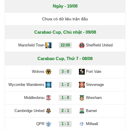
Ngày - 10/08
Chưa có dữ liệu trận đấu
Carabao Cup, Chủ nhật - 09/08
Mansfield Town
22:00
Sheffield United
Carabao Cup, Thứ 7 - 08/08
Wolves
3 - 0
Port Vale
Wycombe Wanderers
1 - 2
Stevenage
Middlesbrou
1 - 0
Wrexham
Cambridge United
2 - 1
Barnet
QPR
1 - 1
Millwall