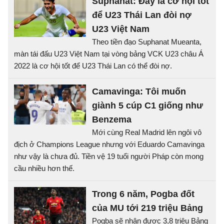
Suphanat: Đây là cơ hội tốt
để U23 Thái Lan đòi nợ
U23 Việt Nam
Theo tiền đạo Suphanat Mueanta,
màn tái đấu U23 Việt Nam tại vòng bảng VCK U23 châu Á
2022 là cơ hội tốt để U23 Thái Lan có thể đòi nợ.
Camavinga: Tôi muốn
giành 5 cúp C1 giống như
Benzema
Mới cùng Real Madrid lên ngôi vô
địch ở Champions League nhưng với Eduardo Camavinga
như vậy là chưa đủ. Tiền vệ 19 tuổi người Pháp còn mong
cầu nhiều hơn thế.
Trong 6 năm, Pogba đốt
của MU tới 219 triệu Bảng
Pogba sẽ nhận được 3,8 triệu Bảng