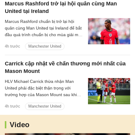
Marcus Rashford trở lại hội quân cùng Man
United tại Ireland
Marcus Rashford chuẩn bị trở lại hội
quân cùng Man United tại Ireland để bắt
đầu quá trình chuẩn bị cho mùa giải mới.
Thông tin này được HLV trưởng Michael
4h trước
Manchester United
Carrick xác nhận.
Carrick cập nhật về chấn thương mới nhất của
Mason Mount
HLV Michael Carrick thừa nhận Man
United phải đặc biệt thận trọng với
trường hợp của Mason Mount sau khi
tiền vệ người Anh khiến đội bóng lo lắng
4h trước
Manchester United
vì vấn đề thể trạng trong trận hòa 1-1 với
PSG.
Video