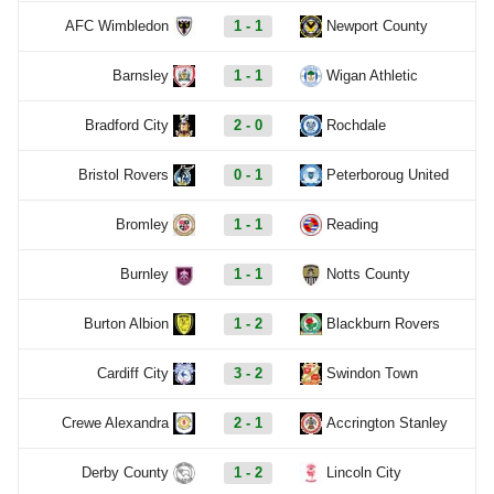
AFC Wimbledon
1 - 1
Newport County
Barnsley
1 - 1
Wigan Athletic
Bradford City
2 - 0
Rochdale
Bristol Rovers
0 - 1
Peterboroug United
Bromley
1 - 1
Reading
Burnley
1 - 1
Notts County
Burton Albion
1 - 2
Blackburn Rovers
Cardiff City
3 - 2
Swindon Town
Crewe Alexandra
2 - 1
Accrington Stanley
Derby County
1 - 2
Lincoln City