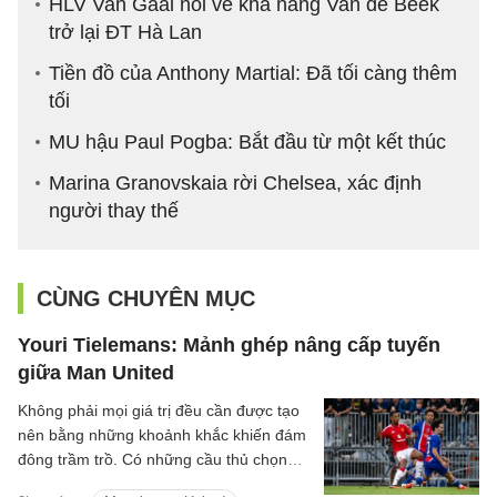
HLV Van Gaal nói về khả năng Van de Beek
trở lại ĐT Hà Lan
Tiền đồ của Anthony Martial: Đã tối càng thêm
tối
MU hậu Paul Pogba: Bắt đầu từ một kết thúc
Marina Granovskaia rời Chelsea, xác định
người thay thế
CÙNG CHUYÊN MỤC
Youri Tielemans: Mảnh ghép nâng cấp tuyến
giữa Man United
Không phải mọi giá trị đều cần được tạo
nên bằng những khoảnh khắc khiến đám
đông trầm trồ. Có những cầu thủ chọn
cách lặng lẽ hơn: một nhịp chạm vừa đủ,