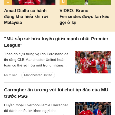
Amad Diallo có hành
VIDEO: Bruno
động khó hiểu khi rời
Fernandes được fan kêu
Malaysia
gọi ở lại
"MU sắp sở hữu tuyến giữa mạnh nhất Premier
League"
Theo đó cựu trung vệ Rio Ferdinand đã
tin rằng CLB Manchester United hoàn
toàn có thể sở hữu một trong những
hàng tiền vệ mạnh nhất Premier League
6h trước
Manchester United
sau khi chứng kiến sự ăn ý giữa Bruno
Fernandes và Youri Tielemans.
Carragher ấn tượng với lối chơi áp đảo của MU
trước PSG
Huyền thoại Liverpool Jamie Carragher
đã dành nhiều lời khen ngợi cho