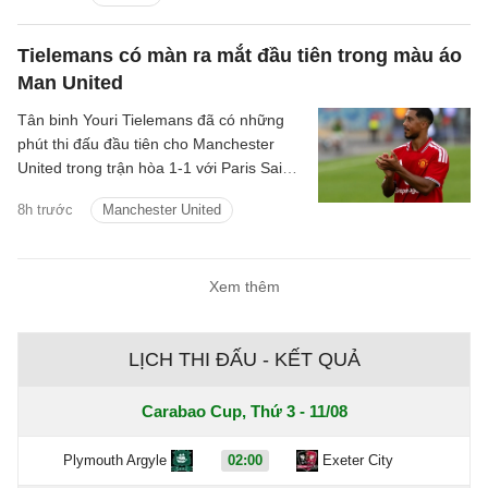
Tielemans có màn ra mắt đầu tiên trong màu áo
Man United
Tân binh Youri Tielemans đã có những
phút thi đấu đầu tiên cho Manchester
United trong trận hòa 1-1 với Paris Saint-
Germain diễn ra vào hôm qua, 8/8/2026.
8h trước
Manchester United
Xem thêm
LỊCH THI ĐẤU - KẾT QUẢ
Carabao Cup, Thứ 3 - 11/08
Plymouth Argyle
02:00
Exeter City